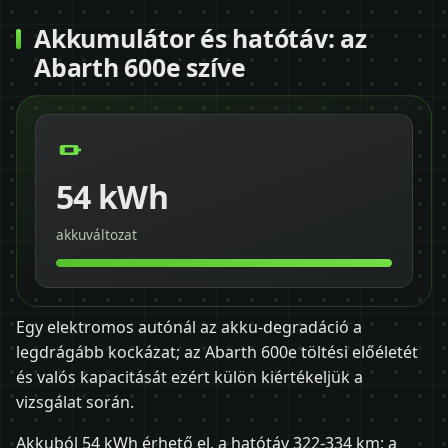
Akkumulátor és hatótáv: az
Abarth 600e szíve
54 kWh
akkuváltozat
Egy elektromos autónál az akku-degradáció a
legdrágább kockázat; az Abarth 600e töltési előéletét
és valós kapacitását ezért külön kiértékeljük a
vizsgálat során.
Akkuból 54 kWh érhető el, a hatótáv 322-334 km; a