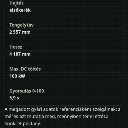
Hajtás
elsőkerék
Tengelytáv
2 557 mm
Hossz
4 187 mm
Max. DC töltés
100 kW
Gyorsulás 0-100
5,9 s
A megadott gyári adatok referenciaként szolgálnak: a
mérés azt mutatja meg, mennyiben tér el ettől a
konkrét példány.