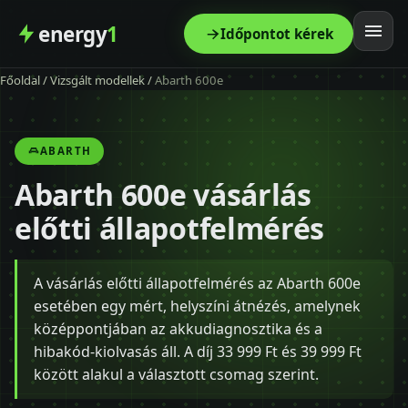
energy
1
Időpontot kérek
Főoldal
/
Vizsgált modellek
/
Abarth 600e
Főoldal
Szolgáltatás
ABARTH
Abarth 600e vásárlás
Árak
előtti állapotfelmérés
Modellek
A vásárlás előtti állapotfelmérés az Abarth 600e
Kapcsolat
esetében egy mért, helyszíni átnézés, amelynek
középpontjában az akkudiagnosztika és a
Blog
hibakód-kiolvasás áll. A díj 33 999 Ft és 39 999 Ft
között alakul a választott csomag szerint.