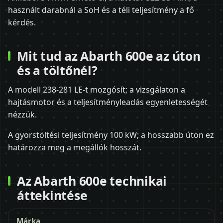
használt darabnál a SoH és a téli teljesítmény a fő
kérdés.
Mit tud az Abarth 600e az úton
és a töltőnél?
A modell 238-281 LE-t mozgósít; a vizsgálaton a
hajtásmotor és a teljesítményleadás egyenletességét
nézzük.
A gyorstöltési teljesítmény 100 kW; a hosszabb úton ez
határozza meg a megállók hosszát.
Az Abarth 600e technikai
áttekintése
Márka