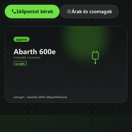
Időpontot kérek
Időpontot kérek
Árak és csomagok
+36 30 680 7511