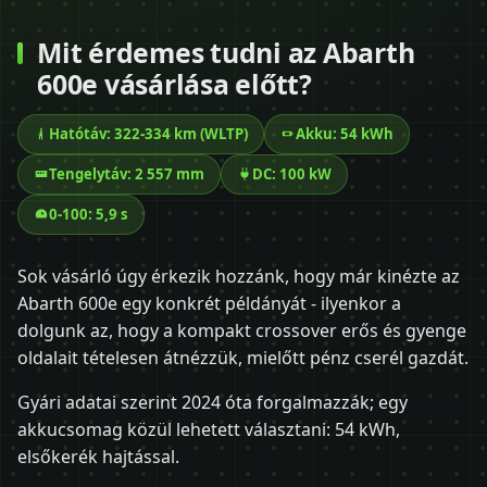
Mit érdemes tudni az Abarth
600e vásárlása előtt?
Hatótáv: 322-334 km (WLTP)
Akku: 54 kWh
Tengelytáv: 2 557 mm
DC: 100 kW
0-100: 5,9 s
Sok vásárló úgy érkezik hozzánk, hogy már kinézte az
Abarth 600e egy konkrét példányát - ilyenkor a
dolgunk az, hogy a kompakt crossover erős és gyenge
oldalait tételesen átnézzük, mielőtt pénz cserél gazdát.
Gyári adatai szerint 2024 óta forgalmazzák; egy
akkucsomag közül lehetett választani: 54 kWh,
elsőkerék hajtással.