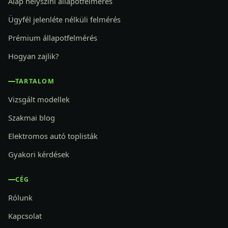
Alap helyszíni állapotfelmérés
Ügyfél jelenléte nélküli felmérés
Prémium állapotfelmérés
Hogyan zajlik?
TARTALOM
Vizsgált modellek
Szakmai blog
Elektromos autó toplisták
Gyakori kérdések
CÉG
Rólunk
Kapcsolat