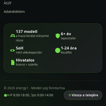
ÁSZF
Adatvédelem
137 modell
6+ év
a hazai kínálat túlnyomó
tapasztalat
része
SoH
1-24 óra
mért akkukapacitás
kiszállás
Hivatalos
licensz + számla
© 2026 energy1 - Minden jog fenntartva.
H-P 8:00-18:00, Szo 9:00-14:00
Vissza a tetejére