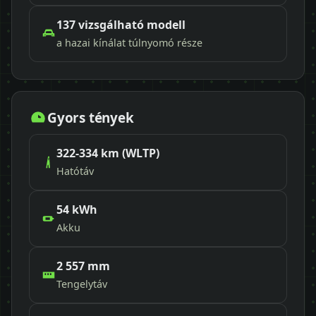
137 vizsgálható modell
a hazai kínálat túlnyomó része
Gyors tények
322-334 km (WLTP)
Hatótáv
54 kWh
Akku
2 557 mm
Tengelytáv