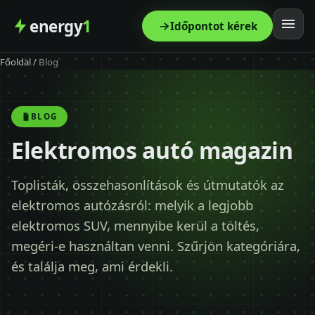
energy
1
Időpontot kérek
Főoldal
/
Blog
Főoldal
Szolgáltatás
BLOG
Elektromos autó magazin
Árak
Toplisták, összehasonlítások és útmutatók az
Modellek
elektromos autózásról: melyik a legjobb
elektromos SUV, mennyibe kerül a töltés,
Kapcsolat
megéri-e használtan venni. Szűrjön kategóriára,
és találja meg, ami érdekli.
Blog