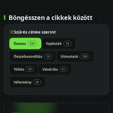
Időpontot kérek
+36 30 680 7511
Böngésszen a cikkek között
Szűrés címke szerint
Összes
Toplisták
340
18
Összehasonlítás
Útmutató
14
198
Töltés
Vásárlás
29
61
Vélemény
20