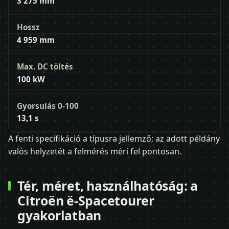
3 275 mm
Hossz
4 959 mm
Max. DC töltés
100 kW
Gyorsulás 0-100
13,1 s
A fenti specifikáció a típusra jellemző; az adott példány
valós helyzetét a felmérés méri fel pontosan.
Tér, méret, használhatóság: a
Citroën ë-Spacetourer
gyakorlatban