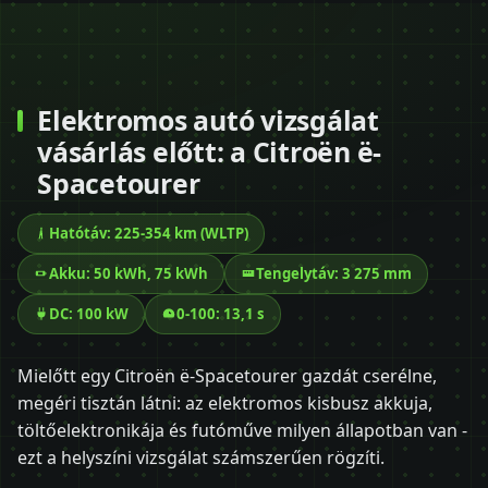
Elektromos autó vizsgálat
vásárlás előtt: a Citroën ë-
Spacetourer
Hatótáv: 225-354 km (WLTP)
Akku: 50 kWh, 75 kWh
Tengelytáv: 3 275 mm
DC: 100 kW
0-100: 13,1 s
Mielőtt egy Citroën ë-Spacetourer gazdát cserélne,
megéri tisztán látni: az elektromos kisbusz akkuja,
töltőelektronikája és futóműve milyen állapotban van -
ezt a helyszíni vizsgálat számszerűen rögzíti.