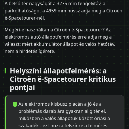
A belső tér nagyságát a 3275 mm tengelytáv, a
parkolhatóságot a 4959 mm hossz adja meg a Citroën
ë-Spacetourer-nél.
Megéri-e használtan a Citroën ë-Spacetourer? Az
elektromos autó állapotfelmérés erre adja meg a
választ: mért akkumulátor állapot és valós hatótáv,
nem a hirdetés ígérete.
Helyszíni állapotfelmérés: a
Citroën ë-Spacetourer kritikus
pontjai
Az elektromos kisbusz piacán a jó és a
problémás darab ára gyakran alig tér el,
miközben a valós állapotuk között óriási a
szakadék - ezt hozza felszínre a felmérés.