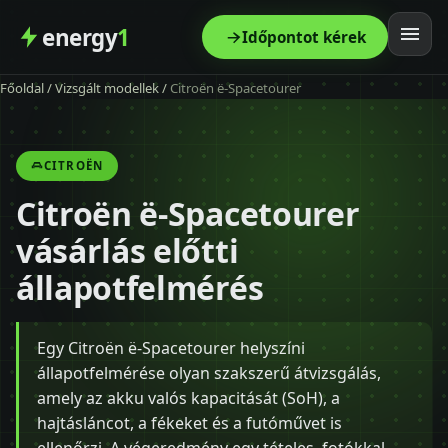
energy
1
Időpontot kérek
Főoldal
/
Vizsgált modellek
/
Citroën ë-Spacetourer
Főoldal
Szolgáltatás
CITROËN
Citroën ë-Spacetourer
Árak
vásárlás előtti
Modellek
állapotfelmérés
Kapcsolat
Egy Citroën ë-Spacetourer helyszíni
állapotfelmérése olyan szakszerű átvizsgálás,
Blog
amely az akku valós kapacitását (SoH), a
hajtásláncot, a fékeket és a futóművet is