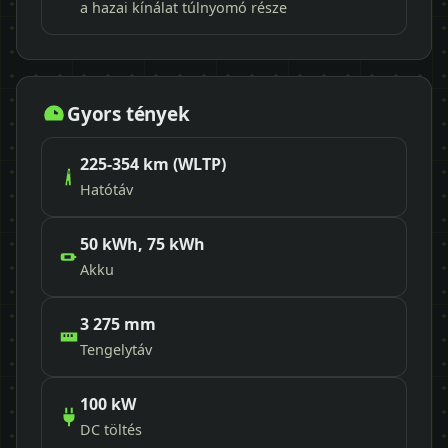
a hazai kínálat túlnyomó része
Gyors tények
225-354 km (WLTP)
Hatótáv
50 kWh, 75 kWh
Akku
3 275 mm
Tengelytáv
100 kW
DC töltés