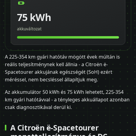
75 kWh
akkuváltozat
A 225-354 km gyári hatótáv mögött évek múltán is
reális teljesítménynek kell állnia - a Citroën ë-
Spacetourer akkujának egészségét (SoH) ezért
méréssel, nem becsléssel állapítjuk meg.
Az akkumulátor 50 kWh és 75 kWh lehetett, 225-354
km gyári hatótávval - a tényleges akkuállapot azonban
csak diagnosztikával derül ki.
A Citroën ë-Spacetourer