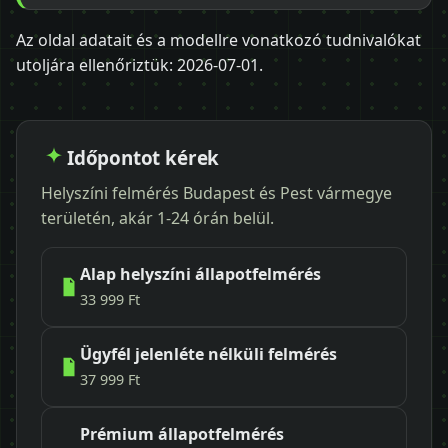
Az oldal adatait és a modellre vonatkozó tudnivalókat
utoljára ellenőriztük:
2026-07-01
.
Időpontot kérek
Helyszíni felmérés Budapest és Pest vármegye
területén, akár 1-24 órán belül.
Alap helyszíni állapotfelmérés
33 999 Ft
Ügyfél jelenléte nélküli felmérés
37 999 Ft
Prémium állapotfelmérés