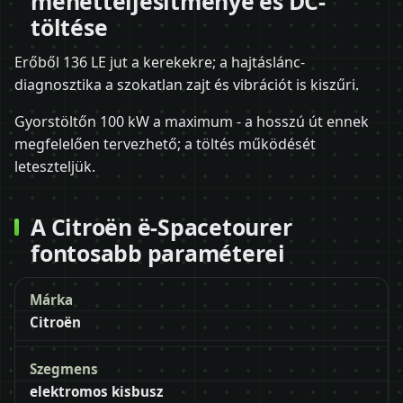
menetteljesítménye és DC-
töltése
Erőből 136 LE jut a kerekekre; a hajtáslánc-
diagnosztika a szokatlan zajt és vibrációt is kiszűri.
Gyorstöltőn 100 kW a maximum - a hosszú út ennek
megfelelően tervezhető; a töltés működését
leteszteljük.
A Citroën ë-Spacetourer
fontosabb paraméterei
Márka
Citroën
Szegmens
elektromos kisbusz