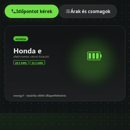
Időpontot kérek
Időpontot kérek
Árak és csomagok
+36 30 680 7511