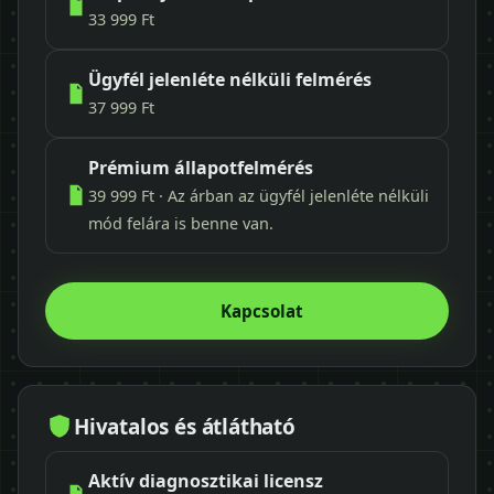
33 999 Ft
Ügyfél jelenléte nélküli felmérés
37 999 Ft
Prémium állapotfelmérés
39 999 Ft · Az árban az ügyfél jelenléte nélküli
mód felára is benne van.
Kapcsolat
Hivatalos és átlátható
Aktív diagnosztikai licensz