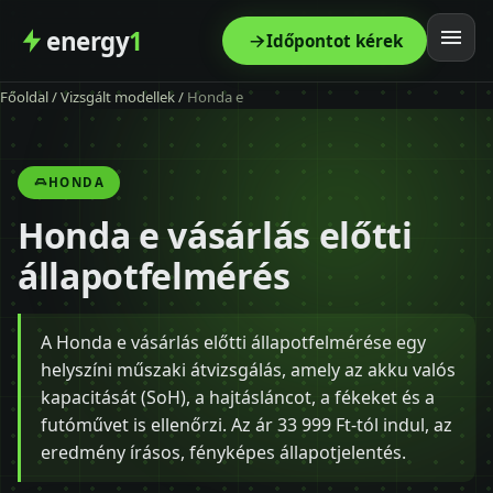
energy
1
Időpontot kérek
Főoldal
/
Vizsgált modellek
/
Honda e
Főoldal
Szolgáltatás
HONDA
Honda e vásárlás előtti
Árak
állapotfelmérés
Modellek
A Honda e vásárlás előtti állapotfelmérése egy
Kapcsolat
helyszíni műszaki átvizsgálás, amely az akku valós
kapacitását (SoH), a hajtásláncot, a fékeket és a
Blog
futóművet is ellenőrzi. Az ár 33 999 Ft-tól indul, az
eredmény írásos, fényképes állapotjelentés.