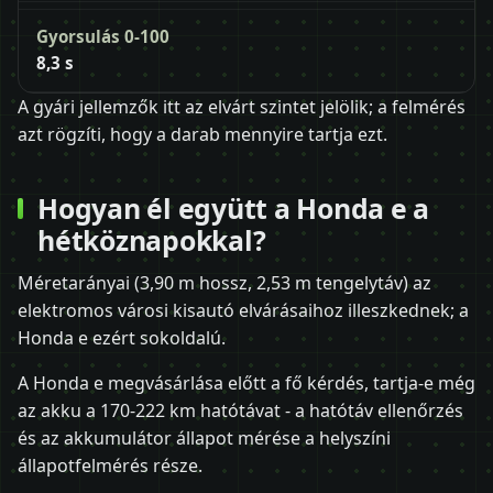
Gyorsulás 0-100
8,3 s
A gyári jellemzők itt az elvárt szintet jelölik; a felmérés
azt rögzíti, hogy a darab mennyire tartja ezt.
Hogyan él együtt a Honda e a
hétköznapokkal?
Méretarányai (3,90 m hossz, 2,53 m tengelytáv) az
elektromos városi kisautó elvárásaihoz illeszkednek; a
Honda e ezért sokoldalú.
A Honda e megvásárlása előtt a fő kérdés, tartja-e még
az akku a 170-222 km hatótávat - a hatótáv ellenőrzés
és az akkumulátor állapot mérése a helyszíni
állapotfelmérés része.