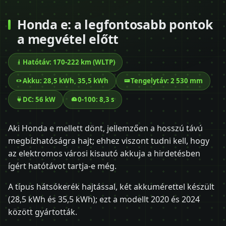
Honda e: a legfontosabb pontok
a megvétel előtt
Hatótáv: 170-222 km (WLTP)
Akku: 28,5 kWh, 35,5 kWh
Tengelytáv: 2 530 mm
DC: 56 kW
0-100: 8,3 s
Aki Honda e mellett dönt, jellemzően a hosszú távú
megbízhatóságra hajt; ehhez viszont tudni kell, hogy
az elektromos városi kisautó akkuja a hirdetésben
ígért hatótávot tartja-e még.
A típus hátsókerék hajtással, két akkumérettel készült
(28,5 kWh és 35,5 kWh); ezt a modellt 2020 és 2024
között gyártották.