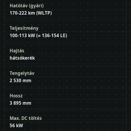
Hatótáv (gyári)
170-222 km (WLTP)
Teljesítmény
100-113 kW (≈ 136-154 LE)
Hajtás
hátsókerék
Tengelytáv
2 530 mm
Hossz
3 895 mm
Max. DC töltés
56 kW