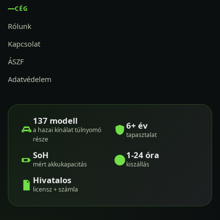
CÉG
Rólunk
Kapcsolat
ÁSZF
Adatvédelem
137 modell
6+ év
a hazai kínálat túlnyomó
tapasztalat
része
SoH
1-24 óra
mért akkukapacitás
kiszállás
Hivatalos
licensz + számla