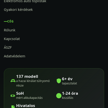
Elektromos autó toplisták
Gyakori kérdések
CÉG
Rólunk
Kapcsolat
ÁSZF
Adatvédelem
137 modell
6+ év
a hazai kínálat túlnyomó
tapasztalat
része
SoH
1-24 óra
mért akkukapacitás
kiszállás
Hivatalos