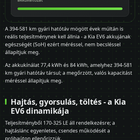
A 394-581 km gyári hatótáv mögött évek múltán is
reális teljesítménynek kell állnia - a Kia EV6 akkujának
egészségét (SoH) ezért méréssel, nem becsléssel
állapítjuk meg.
Az akkukínálat 77,4 kWh és 84 kWh, amelyhez 394-581
km gyári hatótáv társul; a megőrzött, valós kapacitást
méréssel állapítjuk meg.
Hajtás, gyorsulás, töltés - a Kia
EV6 dinamikája
Teljesítményből 170-325 LE áll rendelkezésre; a
hajtáslánc egyenletes, csendes működését a
próbaúton ellenőrizzük.