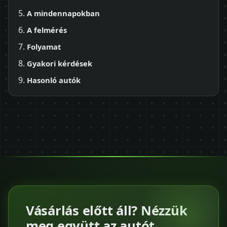
A mindennapokban
A felmérés
Folyamat
Gyakori kérdések
Hasonló autók
Vásárlás előtt áll? Nézzük
meg együtt az autót.