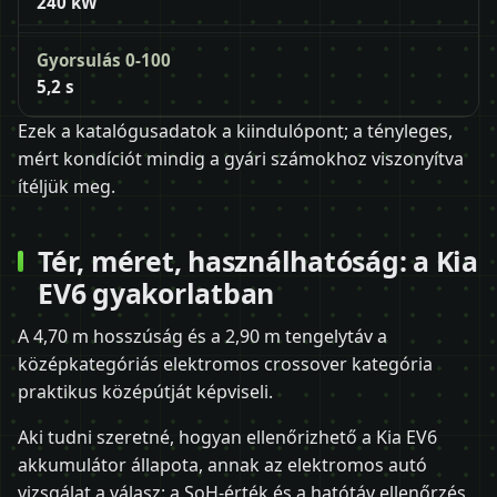
240 kW
Gyorsulás 0-100
5,2 s
Ezek a katalógusadatok a kiindulópont; a tényleges,
mért kondíciót mindig a gyári számokhoz viszonyítva
ítéljük meg.
Tér, méret, használhatóság: a Kia
EV6 gyakorlatban
A 4,70 m hosszúság és a 2,90 m tengelytáv a
középkategóriás elektromos crossover kategória
praktikus középútját képviseli.
Aki tudni szeretné, hogyan ellenőrizhető a Kia EV6
akkumulátor állapota, annak az elektromos autó
vizsgálat a válasz: a SoH-érték és a hatótáv ellenőrzés