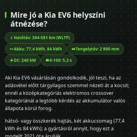
Mire jó a Kia EV6 helyszíni
átnézése?
Hatótáv: 394-581 km (WLTP)
Akku: 77,4 kWh, 84 kWh
Tengelytáv: 2 900 mm
DC: 240 kW
0-100: 5,2 s
Aki Kia EV6 vásárlásán gondolkodik, jól teszi, ha az
adásvétel előtt tárgyilagos szemmel nézeti át a kocsit;
ennél a középkategóriás elektromos crossover
kategóriánál a legtöbb kérdés az akkumulátor valós
állapota körül forog.
hátsó- vagy összkerék hajtás, két akkucsomag (77,4
kWh és 84 kWh); a gyártásról annyit, hogy ezt a
modellt 2021 óta árulják.