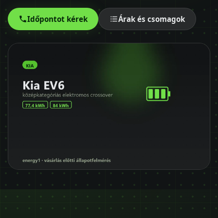
Időpontot kérek
Időpontot kérek
Árak és csomagok
+36 30 680 7511