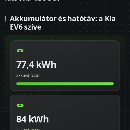
Akkumulátor és hatótáv: a Kia
EV6 szíve
77,4 kWh
akkuváltozat
84 kWh
akkuváltozat