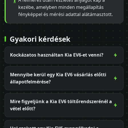
A felmérés után részletes anyagot kap a
kezébe, amelyben minden megállapítás
fényképpel és mérési adattal alátámasztott.
Gyakori kérdések
Kockázatos használtan Kia EV6-et venni?
Mennyibe kerül egy Kia EV6 vásárlás előtti
állapotfelmérése?
Mire figyeljünk a Kia EV6 töltőrendszerénél a
vétel előtt?