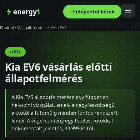
energy
1
Időpontot kérek
Főoldal
/
Vizsgált modellek
/
Kia EV6
Főoldal
Szolgáltatás
KIA
Kia EV6 vásárlás előtti
Árak
állapotfelmérés
Modellek
A Kia EV6 állapotfelmérése egy független,
Kapcsolat
helyszíni vizsgálat, amely a nagyfeszültségű
akkutól a futóműig minden fontos rendszert
Blog
lemér. A végeredmény egy tételes, fotókkal
dokumentált jelentés, 33 999 Ft-tól.