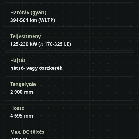
Hatótáv (gyári)
394-581 km (WLTP)
Teljesítmény
125-239 kW (≈ 170-325 LE)
Hajtás
hátsó- vagy összkerék
Tengelytáv
2 900 mm
Hossz
4 695 mm
Max. DC töltés