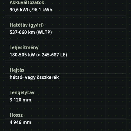
Akkuváltozatok
90,6 kWh, 96,1 kWh
Hatótáv (gyári)
537-660 km (WLTP)
Teljesítmény
180-505 kW (≈ 245-687 LE)
Hajtás
hátsó- vagy összkerék
Tengelytáv
3 120 mm
Hossz
4 946 mm