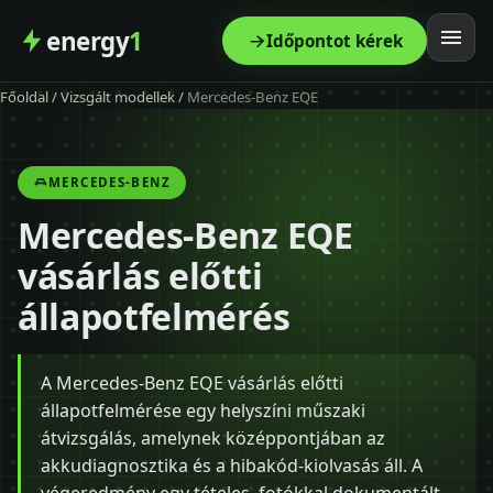
energy
1
Időpontot kérek
Főoldal
/
Vizsgált modellek
/
Mercedes-Benz EQE
Főoldal
Szolgáltatás
MERCEDES-BENZ
Mercedes-Benz EQE
Árak
vásárlás előtti
Modellek
állapotfelmérés
Kapcsolat
A Mercedes-Benz EQE vásárlás előtti
állapotfelmérése egy helyszíni műszaki
Blog
átvizsgálás, amelynek középpontjában az
akkudiagnosztika és a hibakód-kiolvasás áll. A