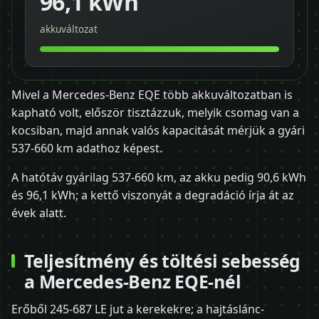
96,1 kWh
akkuváltozat
Mivel a Mercedes-Benz EQE több akkuváltozatban is
kapható volt, először tisztázzuk, melyik csomag van a
kocsiban, majd annak valós kapacitását mérjük a gyári
537-660 km adathoz képest.
A hatótáv gyárilag 537-660 km, az akku pedig 90,6 kWh
és 96,1 kWh; a kettő viszonyát a degradáció írja át az
évek alatt.
Teljesítmény és töltési sebesség
a Mercedes-Benz EQE-nél
Erőből 245-687 LE jut a kerekekre; a hajtáslánc-