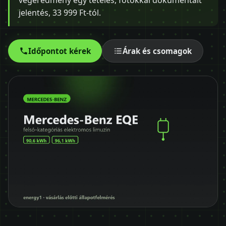
végeredmény egy tételes, fotókkal dokumentált
Időpontot kérek
jelentés, 33 999 Ft-tól.
+36 30 680 7511
Időpontot kérek
Árak és csomagok