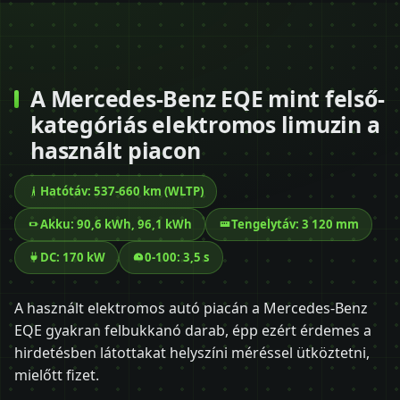
A Mercedes-Benz EQE mint felső-
kategóriás elektromos limuzin a
használt piacon
Hatótáv: 537-660 km (WLTP)
Akku: 90,6 kWh, 96,1 kWh
Tengelytáv: 3 120 mm
DC: 170 kW
0-100: 3,5 s
A használt elektromos autó piacán a Mercedes-Benz
EQE gyakran felbukkanó darab, épp ezért érdemes a
hirdetésben látottakat helyszíni méréssel ütköztetni,
mielőtt fizet.