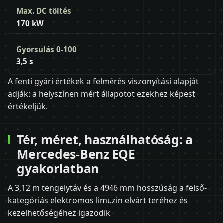
Max. DC töltés
170 kW
Gyorsulás 0-100
3,5 s
A fenti gyári értékek a felmérés viszonyítási alapját
adják: a helyszínen mért állapotot ezekhez képest
értékeljük.
Tér, méret, használhatóság: a
Mercedes-Benz EQE
gyakorlatban
A 3,12 m tengelytáv és a 4946 mm hosszúság a felső-
kategóriás elektromos limuzin elvárt teréhez és
kezelhetőségéhez igazodik.