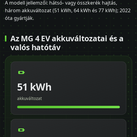
A modell jellemzői: hátsó- vagy összkerék hajtás,
három akkuváltozat (51 kWh, 64 kWh és 77 kWh); 2022
óta gyártják.
Az MG 4 EV akkuváltozatai és a
valós hatótáv
51 kWh
akkuváltozat