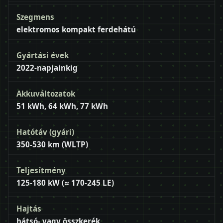
Szegmens
elektromos kompakt ferdehátú
Gyártási évek
2022-napjainkig
Akkuváltozatok
51 kWh, 64 kWh, 77 kWh
Hatótáv (gyári)
350-530 km (WLTP)
Teljesítmény
125-180 kW (≈ 170-245 LE)
Hajtás
hátsó- vagy összkerék