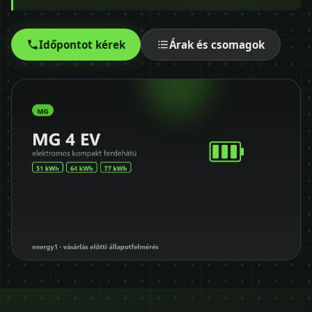
Időpontot kérek
+36 30 680 7511
Időpontot kérek
Árak és csomagok