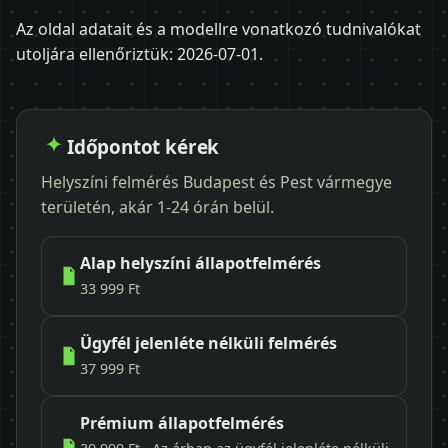
Az oldal adatait és a modellre vonatkozó tudnivalókat
utoljára ellenőriztük:
2026-07-01
.
Időpontot kérek
Helyszíni felmérés Budapest és Pest vármegye
területén, akár 1-24 órán belül.
Alap helyszíni állapotfelmérés
33 999 Ft
Ügyfél jelenléte nélküli felmérés
37 999 Ft
Prémium állapotfelmérés