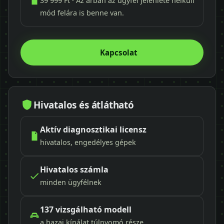
39 999 Ft · Az árban az ügyfél jelenléte nélküli
mód felára is benne van.
Kapcsolat
Hivatalos és átlátható
Aktív diagnosztikai licensz
hivatalos, engedélyes gépek
Hivatalos számla
minden ügyfélnek
137 vizsgálható modell
a hazai kínálat túlnyomó része