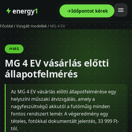
energy
1
Időpontot kérek
Főoldal
/
Vizsgált modellek
/
MG 4 EV
Főoldal
Szolgáltatás
MG
MG 4 EV vásárlás előtti
Árak
állapotfelmérés
Modellek
Az MG 4 EV vásárlás előtti állapotfelmérése egy
Kapcsolat
helyszíni műszaki átvizsgálás, amely a
nagyfeszültségű akkutól a futóműig minden
Blog
fontos rendszert lemér. A végeredmény egy
tételes, fotókkal dokumentált jelentés, 33 999 Ft-
tól.