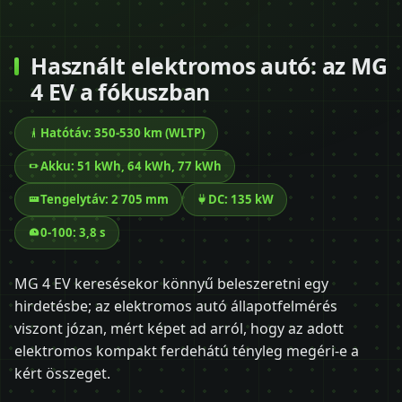
Használt elektromos autó: az MG
4 EV a fókuszban
Hatótáv: 350-530 km (WLTP)
Akku: 51 kWh, 64 kWh, 77 kWh
Tengelytáv: 2 705 mm
DC: 135 kW
0-100: 3,8 s
MG 4 EV keresésekor könnyű beleszeretni egy
hirdetésbe; az elektromos autó állapotfelmérés
viszont józan, mért képet ad arról, hogy az adott
elektromos kompakt ferdehátú tényleg megéri-e a
kért összeget.