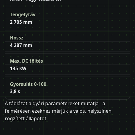
Tengelytáv
2 705 mm
Hossz
4 287 mm
Max. DC töltés
135 kW
Gyorsulás 0-100
3,8 s
A táblázat a gyári paramétereket mutatja - a
felmérésen ezekhez mérjük a valós, helyszínen
rögzített állapotot.