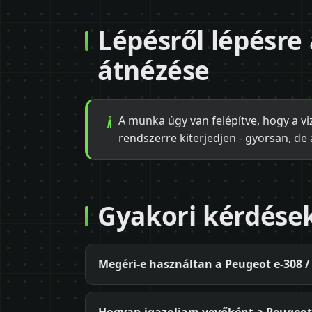
Lépésről lépésre 
átnézése
A munka úgy van felépítve, hogy a vi
rendszerre kiterjedjen - gyorsan, de
Gyakori kérdése
Megéri-e használtan a Peugeot e-308 /
Hogyan igazoljam vevőként a Peugeot e