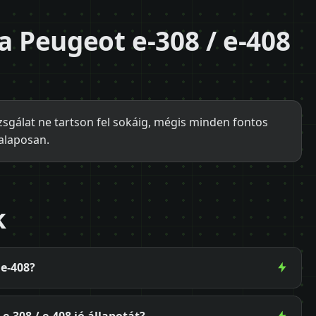
a Peugeot e-308 / e-408
zsgálat ne tartson fel sokáig, mégis minden fontos
 alaposan.
k
 e-408?
-308 / e-408 jó állapotát?