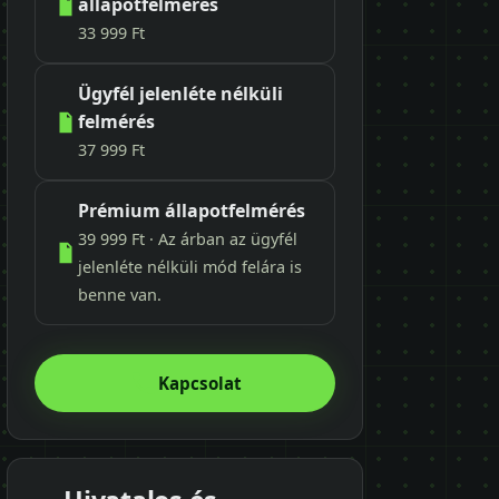
állapotfelmérés
33 999 Ft
Ügyfél jelenléte nélküli
felmérés
37 999 Ft
Prémium állapotfelmérés
39 999 Ft · Az árban az ügyfél
jelenléte nélküli mód felára is
benne van.
Kapcsolat