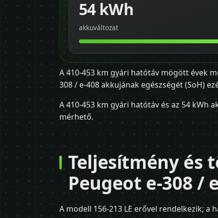
54 kWh
akkuváltozat
A 410-453 km gyári hatótáv mögött évek múlt
308 / e-408 akkujának egészségét (SoH) ezé
A 410-453 km gyári hatótáv és az 54 kWh ak
mérhető.
Teljesítmény és t
Peugeot e-308 / e
A modell 156-213 LE erővel rendelkezik; a h