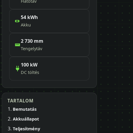
Hatótáv
54 kWh
Akku
2 730 mm
Tengelytáv
100 kW
DC töltés
TARTALOM
Bemutatás
Akkuállapot
Teljesítmény