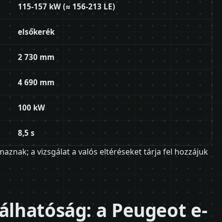
115-157 kW (≈ 156-213 LE)
elsőkerék
2 730 mm
4 690 mm
100 kW
8,5 s
aznak; a vizsgálat a valós eltéréseket tárja fel hozzájuk
nálhatóság: a Peugeot e-