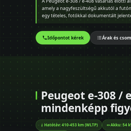
A Peugeot e-308 / e-408 vásárlás előtti 
amely a nagyfeszültségű akkutól a fut
egy tételes, fotókkal dokumentált jelenté
Időpontot kérek
Árak és cso
Peugeot e-308 / 
mindenképp figy
Hatótáv: 410-453 km (WLTP)
Akku: 54 