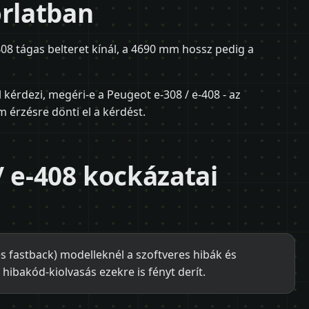
orlatban
08 tágas belteret kínál, a 4690 mm hossz pedig a
 kérdezi, megéri-e a Peugeot e-308 / e-408 - az
 érzésre dönti el a kérdést.
/ e-408 kockázatai
 fastback) modelleknél a szoftveres hibák és
 hibakód-kiolvasás ezekre is fényt derít.