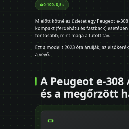
0-100: 8,5 s
Mielőtt kötné az üzletet egy Peugeot e-308
kompakt (ferdehátú és fastback) esetében a
fontosabb, mint maga a futott táv.
Ezt a modellt 2023 óta árulják; az elsőkeré
a vevő.
A Peugeot e-308 
és a megőrzött h