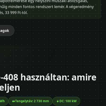
állapotfelmérése egy helyszíni műszaki átvizsgálás,
óműig minden fontos rendszert lemér. A végeredmény
s, 33 999 Ft-tól.
magok
e-408 használtan: amire
eljen
kWh
Tengelytáv: 2 730 mm
DC: 100 kW