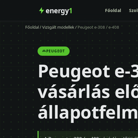
energy
1
Főoldal
Szol
Főoldal
/
Vizsgált modellek
/
Peugeot e-308 / e-408
PEUGEOT
Peugeot e-3
vásárlás elő
állapotfel