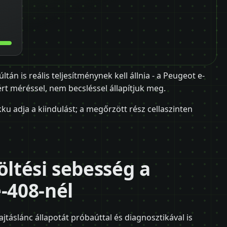
án is reális teljesítménynek kell állnia - a Peugeot e-
rt méréssel, nem becsléssel állapítjuk meg.
ku adja a kiindulást; a megőrzött rész cellaszinten
öltési sebesség a
-408-nél
ajtáslánc állapotát próbaúttal és diagnosztikával is