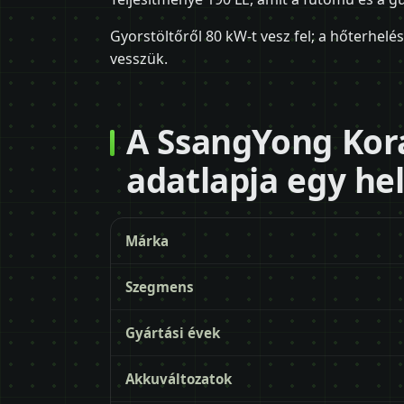
Gyorstöltőről 80 kW-t vesz fel; a hőterhel
vesszük.
A SsangYong Kor
adatlapja egy he
Márka
Szegmens
Gyártási évek
Akkuváltozatok