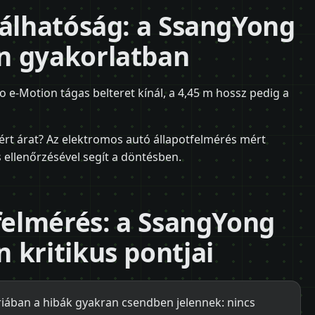
nálhatóság: a SsangYong
n gyakorlatban
-Motion tágas belteret kínál, a 4,45 m hossz pedig a
rt árat? Az elektromos autó állapotfelmérés mért
 ellenőrzésével segít a döntésben.
tfelmérés: a SsangYong
 kritikus pontjai
ában a hibák gyakran csendben jelennek: nincs