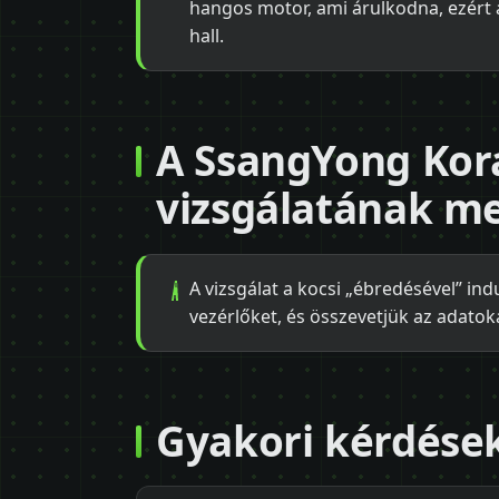
hangos motor, ami árulkodna, ezért a
hall.
A SsangYong Kor
vizsgálatának m
A vizsgálat a kocsi „ébredésével” indu
vezérlőket, és összevetjük az adatoka
Gyakori kérdése