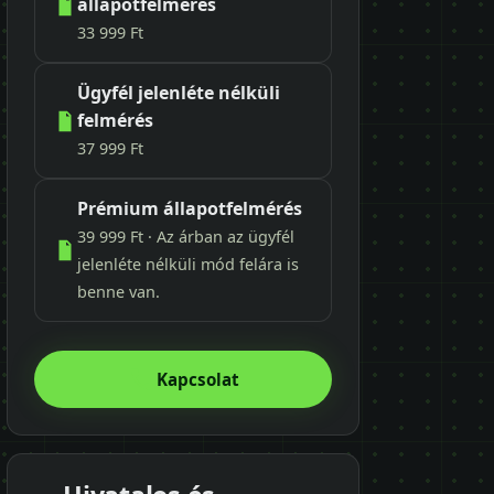
állapotfelmérés
33 999 Ft
Ügyfél jelenléte nélküli
felmérés
37 999 Ft
Prémium állapotfelmérés
39 999 Ft · Az árban az ügyfél
jelenléte nélküli mód felára is
benne van.
Kapcsolat