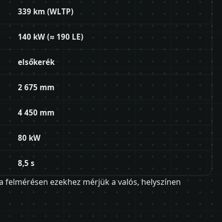
339 km (WLTP)
140 kW (≈ 190 LE)
elsőkerék
2 675 mm
4 450 mm
80 kW
8,5 s
 a felmérésen ezekhez mérjük a valós, helyszínen