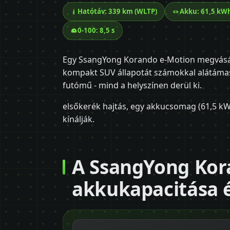
Hatótáv: 339 km (WLTP)
Akku: 61,5 kW
0-100: 8,5 s
Egy SsangYong Korando e-Motion megvásár
kompakt SUV állapotát számokkal alátámasz
futómű - mind a helyszínen derül ki.
elsőkerék hajtás, egy akkucsomag (61,5 kWh
kínálják.
A SsangYong Kor
akkukapacitása 