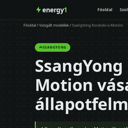
energy
1
Főoldal
Szol
Főoldal
/
Vizsgált modellek
/
SsangYong Korando e-Motion
SSANGYONG
SsangYong 
Motion vásá
állapotfel