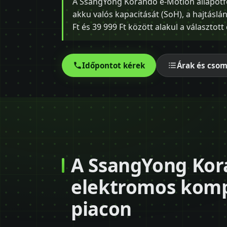
A SsangYong Korando e-Motion állapotfel
akku valós kapacitását (SoH), a hajtáslánc
Ft és 39 999 Ft között alakul a választot
Időpontot kérek
Árak és cso
A SsangYong Kor
elektromos komp
piacon