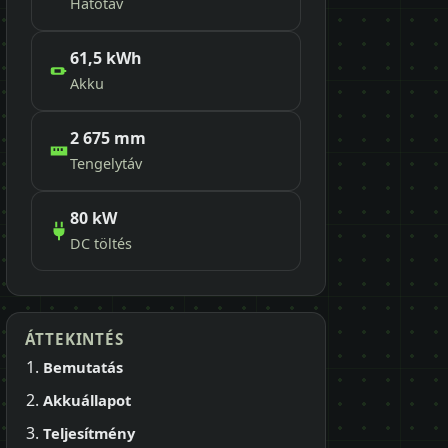
Hatótáv
61,5 kWh
Akku
2 675 mm
Tengelytáv
80 kW
DC töltés
ÁTTEKINTÉS
Bemutatás
Akkuállapot
Teljesítmény