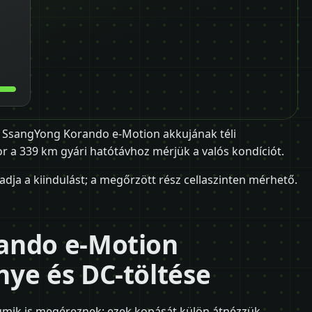
a SsangYong Korando e-Motion akkujának téli
or a 339 km gyári hatótávhoz mérjük a valós kondíciót.
adja a kiindulást; a megőrzött rész cellaszinten mérhető.
ando e-Motion
ye és DC-töltése
gumik is megéreznek; ezek kopását külön átnézzük.