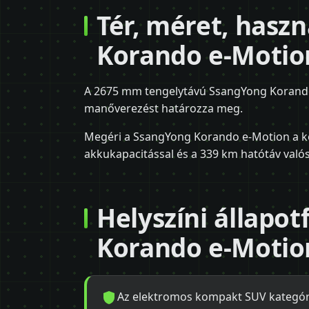
Tér, méret, hasz
Korando e-Motio
A 2675 mm tengelytávú SsangYong Korando e
manőverezést határozza meg.
Megéri a SsangYong Korando e-Motion a ké
akkukapacitással és a 339 km hatótáv valós
Helyszíni állapo
Korando e-Motion
Az elektromos kompakt SUV kategóri