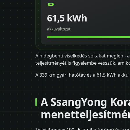
61,5 kWh
akkuváltozat
A hidegbenti viselkedés sokakat meglep - 
teljesítményét is figyelembe vesszük, amik
A 339 km gyári hatótáv és a 61,5 kWh akku 
A SsangYong Kor
menetteljesítmén
Teljesítménye 190 LE, amit a futómű és a 