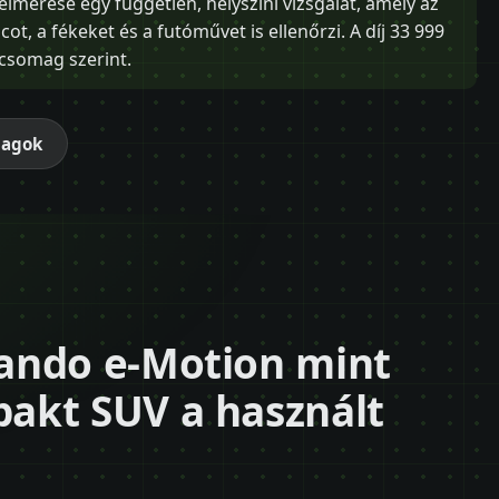
mérése egy független, helyszíni vizsgálat, amely az
ot, a fékeket és a futóművet is ellenőrzi. A díj 33 999
t csomag szerint.
magok
ando e-Motion mint
akt SUV a használt