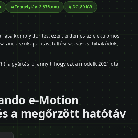
h
Tengelytáv: 2 675 mm
DC: 80 kW
lása komoly döntés, ezért érdemes az elektromos
tani: akkukapacitás, töltési szokások, hibakódok,
); a gyártásról annyit, hogy ezt a modellt 2021 óta
ando e-Motion
és a megőrzött hatótáv