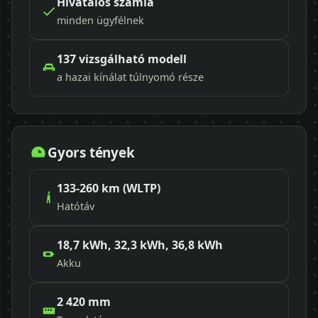
Hivatalos számla
minden ügyfélnek
137 vizsgálható modell
a hazai kínálat túlnyomó része
Gyors tények
133-260 km (WLTP)
Hatótáv
18,7 kWh, 32,3 kWh, 36,8 kWh
Akku
2 420 mm