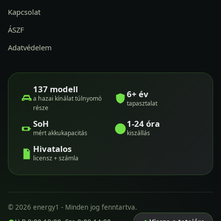
Kapcsolat
ÁSZF
Adatvédelem
137 modell
6+ év
a hazai kínálat túlnyomó
tapasztalat
része
SoH
1-24 óra
mért akkukapacitás
kiszállás
Hivatalos
licensz + számla
© 2026 energy1 - Minden jog fenntartva.