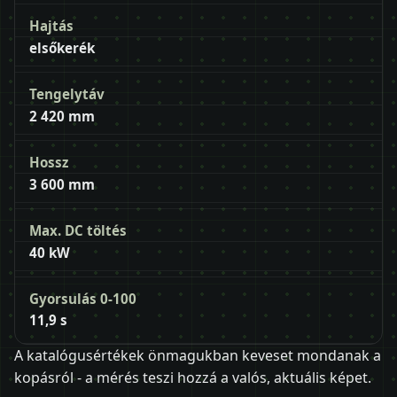
Hajtás
elsőkerék
Tengelytáv
2 420 mm
Hossz
3 600 mm
Max. DC töltés
40 kW
Gyorsulás 0-100
11,9 s
A katalógusértékek önmagukban keveset mondanak a
kopásról - a mérés teszi hozzá a valós, aktuális képet.