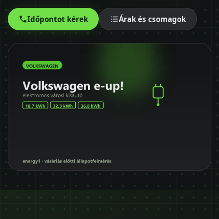
Időpontot kérek
Időpontot kérek
Árak és csomagok
+36 30 680 7511