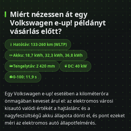
Miért nézessen át egy
Volkswagen e-up! példányt
vásárlás előtt?
Hatótáv: 133-260 km (WLTP)
Akku: 18,7 kWh, 32,3 kWh, 36,8 kWh
Tengelytáv: 2 420 mm
DC: 40 kW
0-100: 11,9 s
Egy Volkswagen e-up! esetében a kilométeróra
önmagában keveset árul el: az elektromos városi
kisautó valódi értékét a hajtáslánc és a
nagyfeszültségű akku állapota dönti el, és pont ezeket
méri az elektromos autó állapotfelmérés.