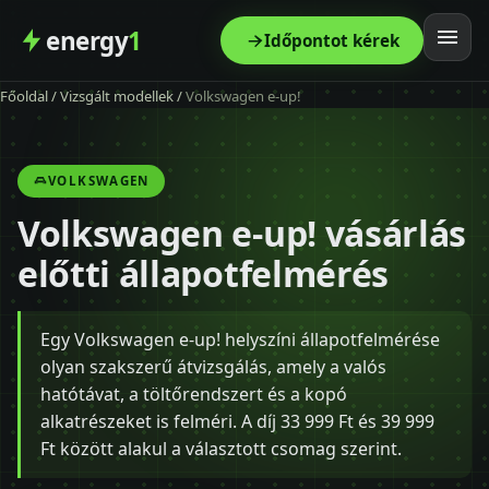
energy
1
Időpontot kérek
Főoldal
/
Vizsgált modellek
/
Volkswagen e-up!
Főoldal
Szolgáltatás
VOLKSWAGEN
Volkswagen e-up! vásárlás
Árak
előtti állapotfelmérés
Modellek
Egy Volkswagen e-up! helyszíni állapotfelmérése
Kapcsolat
olyan szakszerű átvizsgálás, amely a valós
hatótávat, a töltőrendszert és a kopó
Blog
alkatrészeket is felméri. A díj 33 999 Ft és 39 999
Ft között alakul a választott csomag szerint.