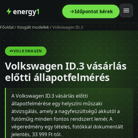
energy
1
Időpontot kérek
Főoldal
/
Vizsgált modellek
/
Volkswagen ID.3
Főoldal
Szolgáltatás
VOLKSWAGEN
Volkswagen ID.3 vásárlás
Árak
előtti állapotfelmérés
Modellek
A Volkswagen ID.3 vásárlás előtti
Kapcsolat
állapotfelmérése egy helyszíni műszaki
átvizsgálás, amely a nagyfeszültségű akkutól a
Blog
futóműig minden fontos rendszert lemér. A
végeredmény egy tételes, fotókkal dokumentált
jelentés, 33 999 Ft-tól.