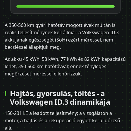
A 350-560 km gyári hatótáv mögött évek múltán is
reális teljesítménynek kell állnia - a Volkswagen ID.3
akkujának egészségét (SoH) ezért méréssel, nem
becsléssel állapítjuk meg.
Az akku 45 kWh, 58 kWh, 77 kWh és 82 kWh kapacitású
lehet, 350-560 km hatótávval; ennek tényleges
megőrzését méréssel ellenőrizzük.
Hajtás, gyorsulás, töltés - a
Volkswagen ID.3 dinamikája
150-231 LE a leadott teljesítmény; a vizsgálaton a
motor, a hajtás és a rekuperáció együtt kerül górcső
alá.