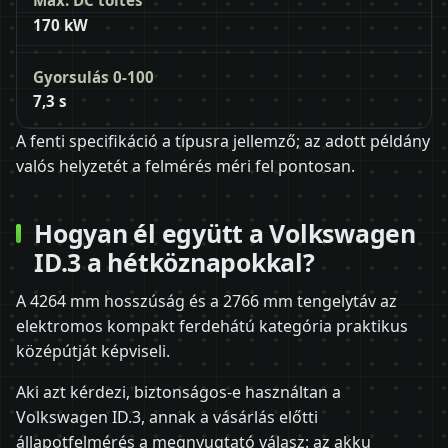
Max. DC töltés
170 kW
Gyorsulás 0-100
7,3 s
A fenti specifikáció a típusra jellemző; az adott példány
valós helyzetét a felmérés méri fel pontosan.
Hogyan él együtt a Volkswagen
ID.3 a hétköznapokkal?
A 4264 mm hosszúság és a 2766 mm tengelytáv az
elektromos kompakt ferdehátú kategória praktikus
középútját képviseli.
Aki azt kérdezi, biztonságos-e használtan a
Volkswagen ID.3, annak a vásárlás előtti
állapotfelmérés a megnyugtató válasz: az akku