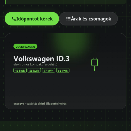
Időpontot kérek
+36 30 680 7511
Időpontot kérek
Árak és csomagok