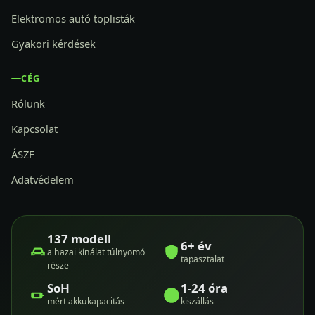
Elektromos autó toplisták
Gyakori kérdések
CÉG
Rólunk
Kapcsolat
ÁSZF
Adatvédelem
137 modell
6+ év
a hazai kínálat túlnyomó
tapasztalat
része
SoH
1-24 óra
mért akkukapacitás
kiszállás