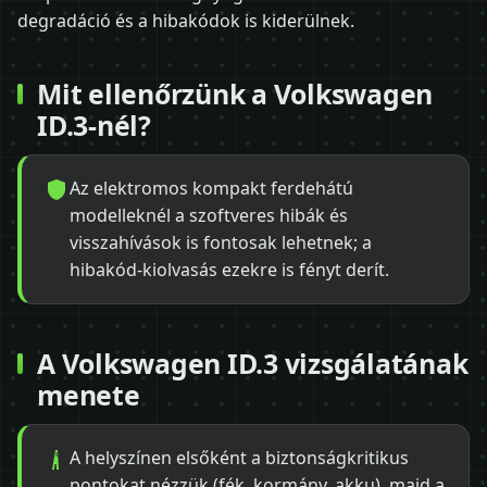
degradáció és a hibakódok is kiderülnek.
Mit ellenőrzünk a Volkswagen
ID.3-nél?
Az elektromos kompakt ferdehátú
modelleknél a szoftveres hibák és
visszahívások is fontosak lehetnek; a
hibakód-kiolvasás ezekre is fényt derít.
A Volkswagen ID.3 vizsgálatának
menete
A helyszínen elsőként a biztonságkritikus
pontokat nézzük (fék, kormány, akku), majd a