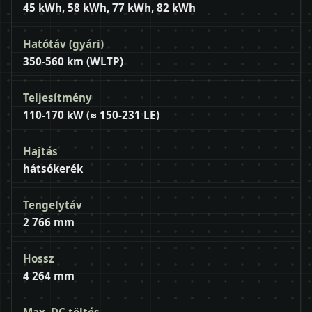
45 kWh, 58 kWh, 77 kWh, 82 kWh
Hatótáv (gyári)
350-560 km (WLTP)
Teljesítmény
110-170 kW (≈ 150-231 LE)
Hajtás
hátsókerék
Tengelytáv
2 766 mm
Hossz
4 264 mm