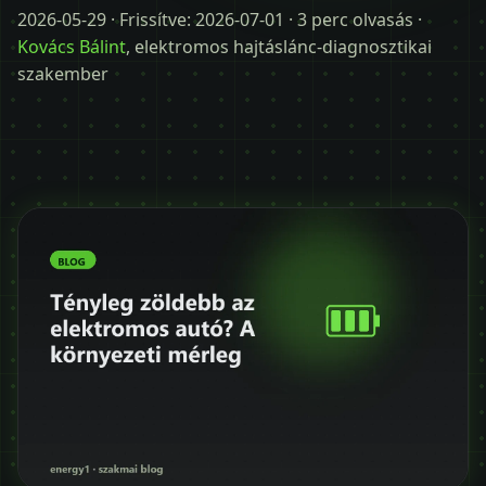
Időpontot kérek
2026-05-29
· Frissítve:
2026-07-01
· 3 perc olvasás ·
Kovács Bálint
, elektromos hajtáslánc-diagnosztikai
+36 30 680 7511
szakember