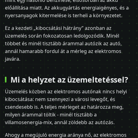
mint egy hasonló benzinesé, elsősorban az akku
előállítása miatt. Az akkugyártás energiaigényes, és a
nyersanyagok kitermelése is terheli a környezetet.
Ez a kezdeti „kibocsátási hátrány” azonban az
üzemelés során fokozatosan ledolgozódik. Minél
többet és minél tisztább árammal autózik az autó,
annál hamarabb fordul át a mérleg az elektromos
javára.
Mi a helyzet az üzemeltetéssel?
Üzemelés közben az elektromos autónak nincs helyi
kibocsátása: nem szennyezi a városi levegőt, és
csendesebb is. A teljes mérleget az határozza meg,
milyen árammal töltik - minél tisztább a
villamosenergia-mix, annál zöldebb az autózás.
Ahogy a megújuló energia aránya nő, az elektromos