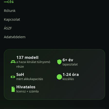
CÉG
Rólunk
Kapcsolat
ÁSZF
Adatvédelem
137 modell
6+ év
a hazai kínálat túlnyomó
tapasztalat
része
SoH
1-24 óra
mért akkukapacitás
kiszállás
Hivatalos
licensz + számla