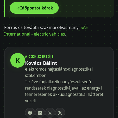
Időpontot kérek
Forrás és további szakmai olvasmány:
SAE
International - electric vehicles
.
A CIKK SZERZŐJE
K
Kovács Bálint
elektromos hajtáslánc-diagnosztikai
szakember
Tíz éve foglalkozik nagyfeszültségű
rendszerek diagnosztikájával; az energy1
felméréseinek akkudiagnosztikai hátterét
vezeti.