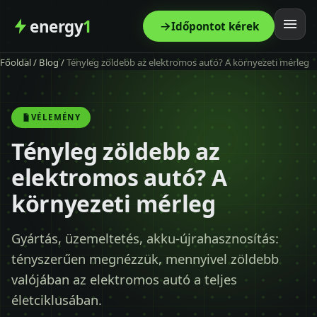
energy
1
Időpontot kérek
Főoldal
/
Blog
/
Tényleg zöldebb az elektromos autó? A környezeti mérleg
Főoldal
Szolgáltatás
VÉLEMÉNY
Tényleg zöldebb az
Árak
elektromos autó? A
Modellek
környezeti mérleg
Kapcsolat
Gyártás, üzemeltetés, akku-újrahasznosítás:
tényszerűen megnézzük, mennyivel zöldebb
Blog
valójában az elektromos autó a teljes
életciklusában.