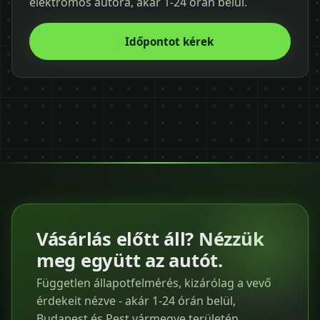
elektromos autóra, akár 1-24 órán belül.
Időpontot kérek
Vásárlás előtt áll? Nézzük
meg együtt az autót.
Független állapotfelmérés, kizárólag a vevő
érdekeit nézve - akár 1-24 órán belül,
Budapest és Pest vármegye területén.