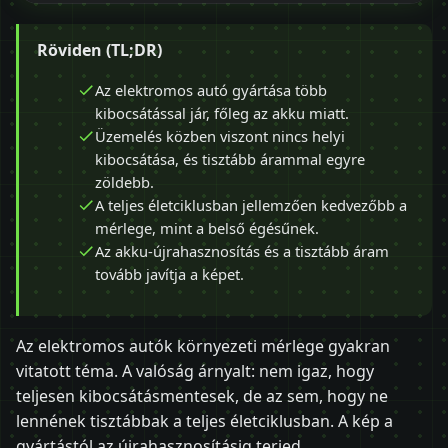
Röviden (TL;DR)
Az elektromos autó gyártása több
kibocsátással jár, főleg az akku miatt.
Üzemelés közben viszont nincs helyi
kibocsátása, és tisztább árammal egyre
zöldebb.
A teljes életciklusban jellemzően kedvezőbb a
mérlege, mint a belső égésűnek.
Az akku-újrahasznosítás és a tisztább áram
tovább javítja a képet.
Az elektromos autók környezeti mérlege gyakran
vitatott téma. A valóság árnyalt: nem igaz, hogy
teljesen kibocsátásmentesek, de az sem, hogy ne
lennének tisztábbak a teljes életciklusban. A kép a
gyártástól az újrahasznosításig terjed.