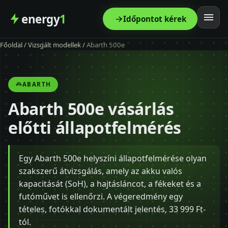
energy
1
Időpontot kérek
Főoldal
/
Vizsgált modellek
/
Abarth 500e
Főoldal
Szolgáltatás
ABARTH
Abarth 500e vásárlás
Árak
előtti állapotfelmérés
Modellek
Egy Abarth 500e helyszíni állapotfelmérése olyan
Kapcsolat
szakszerű átvizsgálás, amely az akku valós
kapacitását (SoH), a hajtásláncot, a fékeket és a
Blog
futóművet is ellenőrzi. A végeredmény egy
tételes, fotókkal dokumentált jelentés, 33 999 Ft-
tól.