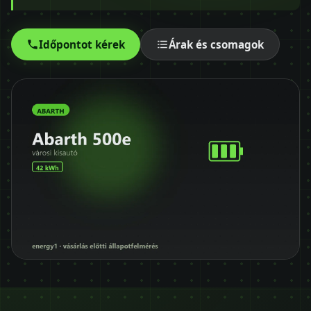
Időpontot kérek
+36 30 680 7511
Időpontot kérek
Árak és csomagok