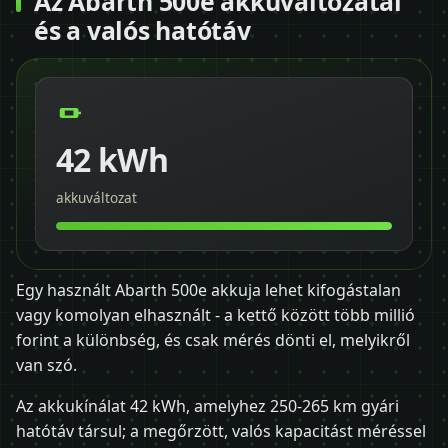
Az Abarth 500e akkuváltozatai
és a valós hatótáv
42 kWh
akkuváltozat
Egy használt Abarth 500e akkuja lehet kifogástalan
vagy komolyan elhasznált - a kettő között több millió
forint a különbség, és csak mérés dönti el, melyikről
van szó.
Az akkukínálat 42 kWh, amelyhez 250-265 km gyári
hatótáv társul; a megőrzött, valós kapacitást méréssel