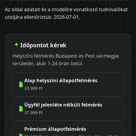
Az oldal adatait és a modellre vonatkozó tudnivalókat
utoljára ellenőriztük:
2026-07-01
.
Időpontot kérek
Helyszíni felmérés Budapest és Pest vármegye
területén, akár 1-24 órán belül.
Alap helyszíni állapotfelmérés
33 999 Ft
Ügyfél jelenléte nélküli felmérés
37 999 Ft
Prémium állapotfelmérés