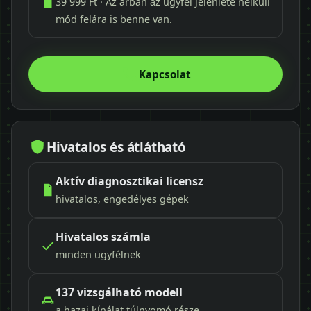
39 999 Ft · Az árban az ügyfél jelenléte nélküli
mód felára is benne van.
Kapcsolat
Hivatalos és átlátható
Aktív diagnosztikai licensz
hivatalos, engedélyes gépek
Hivatalos számla
minden ügyfélnek
137 vizsgálható modell
a hazai kínálat túlnyomó része