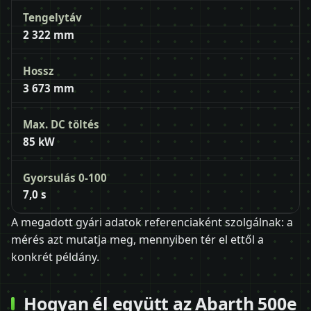
Tengelytáv
2 322 mm
Hossz
3 673 mm
Max. DC töltés
85 kW
Gyorsulás 0-100
7,0 s
A megadott gyári adatok referenciaként szolgálnak: a
mérés azt mutatja meg, mennyiben tér el ettől a
konkrét példány.
Hogyan él együtt az Abarth 500e