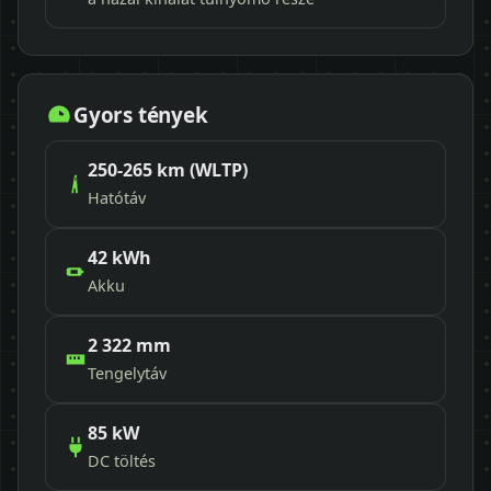
Gyors tények
250-265 km (WLTP)
Hatótáv
42 kWh
Akku
2 322 mm
Tengelytáv
85 kW
DC töltés