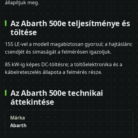
állapítjuk meg.
Az Abarth 500e teljesítménye és
töltése
155 LE-vel a modell magabiztosan gyorsul; a hajtáslánc
csendjét és simaságát a felmérésen igazoljuk.
85 kW-ig képes DC-töltésre; a töltőelektronika és a
kábelreteszelés állapota a felmérés része.
Az Abarth 500e technikai
áttekintése
Márka
Abarth