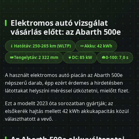
Elektromos autó vizsgálat
vásárlás előtt: az Abarth 500e
Hatótáv: 250-265 km (WLTP)
Akku: 42 kWh
Tengelytáv: 2 322 mm
DC: 85 kW
0-100: 7,0 s
A használt elektromos autó piacán az Abarth 500e
népszerű darab, épp ezért érdemes a hirdetésben
látottakat helyszíni méréssel ütköztetni, mielőtt fizet.
Ezt a modellt 2023 óta sorozatban gyártják; az
elsőkerék hajtás mellett 42 kWh akkukapacitás közül
választhatott a vevő.