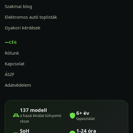
Szakmai blog
Elektromos autó toplisták
Gyakori kérdések
CÉG
Rólunk
Kapcsolat
ÁSZF
Adatvédelem
137 modell
6+ év
a hazai kínálat túlnyomó
tapasztalat
része
SoH
1-24 óra