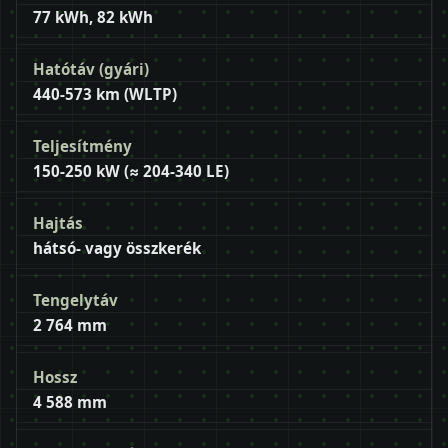
77 kWh, 82 kWh
Hatótáv (gyári)
440-573 km (WLTP)
Teljesítmény
150-250 kW (≈ 204-340 LE)
Hajtás
hátsó- vagy összkerék
Tengelytáv
2 764 mm
Hossz
4 588 mm