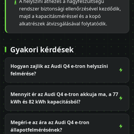
A helyszíni átnézés a nagyfeszültségű
rendszer biztonsági ellenőrzésével kezdődik,
majd a kapacitásméréssel és a kopó
alkatrészek átvizsgálásával folytatódik.
Gyakori kérdések
Hogyan zajlik az Audi Q4 e-tron helyszíni
felmérése?
Mennyit ér az Audi Q4 e-tron akkuja ma, a 77
kWh és 82 kWh kapacitásból?
Megéri-e az ára az Audi Q4 e-tron
állapotfelmérésének?