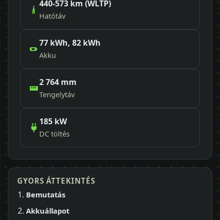
440-573 km (WLTP)
Hatótáv
77 kWh, 82 kWh
Akku
2 764 mm
Tengelytáv
185 kW
DC töltés
GYORS ÁTTEKINTÉS
Bemutatás
Akkuállapot