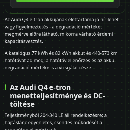
Az Audi Q4 e-tron akkujának élettartama jó hír lehet
vagy figyelmeztetés - a degradáció mértékét
megmérve előre látható, mikorra várható érdemi
kapacitásvesztés.
A katalógus 77 kWh és 82 kWh akkut és 440-573 km
hatótávat ad meg; a hatótáv ellenőrzés és az akku
degradáció mértéke is a vizsgálat része.
Az Audi Q4 e-tron
menetteljesítménye és DC-
töltése
Teljesítményből 204-340 LE áll rendelkezésre; a
hajtáslánc egyenletes, csendes működését a
próbaúton ellenőrizzük.