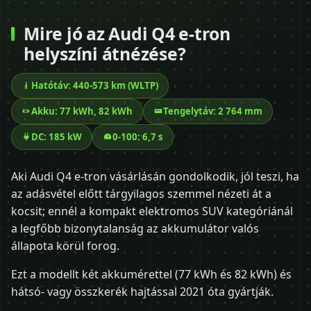
Mire jó az Audi Q4 e-tron
helyszíni átnézése?
Hatótáv: 440-573 km (WLTP)
Akku: 77 kWh, 82 kWh
Tengelytáv: 2 764 mm
DC: 185 kW
0-100: 6,7 s
Aki Audi Q4 e-tron vásárlásán gondolkodik, jól teszi, ha
az adásvétel előtt tárgyilagos szemmel nézeti át a
kocsit; ennél a kompakt elektromos SUV kategóriánál
a legfőbb bizonytalanság az akkumulátor valós
állapota körül forog.
Ezt a modellt két akkumérettel (77 kWh és 82 kWh) és
hátsó- vagy összkerék hajtással 2021 óta gyártják.