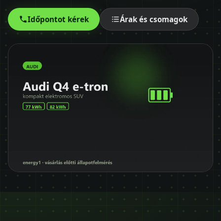
Időpontot kérek
Időpontot kérek
Árak és csomagok
+36 30 680 7511