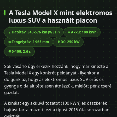
A Tesla Model X mint elektromos
luxus-SUV a használt piacon
Hatótáv: 543-576 km (WLTP)
Akku: 100 kWh
Tengelytáv: 2 965 mm
DC: 250 kW
0-100: 2,6 s
Sok vásárló úgy érkezik hozzánk, hogy már kinézte a
Tesla Model X egy konkrét példányát - ilyenkor a
dolgunk az, hogy az elektromos luxus-SUV erős és
gyenge oldalait tételesen átnézzük, mielőtt pénz cserél
gazdát.
A kínálat egy akkuváltozatot (100 kWh) és összkerék
hajtást tartalmazott; ezt a típust 2015 óta sorozatban
gyártják.