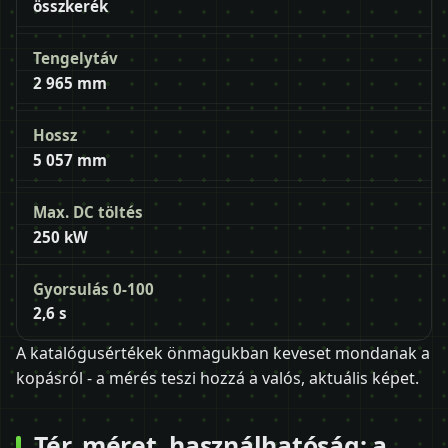
összkerék
Tengelytáv
2 965 mm
Hossz
5 057 mm
Max. DC töltés
250 kW
Gyorsulás 0-100
2,6 s
A katalógusértékek önmagukban keveset mondanak a
kopásról - a mérés teszi hozzá a valós, aktuális képet.
Tér, méret, használhatóság: a