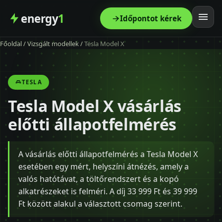
energy
1
Időpontot kérek
Főoldal
/
Vizsgált modellek
/
Tesla Model X
Főoldal
Szolgáltatás
TESLA
Tesla Model X vásárlás
Árak
előtti állapotfelmérés
Modellek
A vásárlás előtti állapotfelmérés a Tesla Model X
Kapcsolat
esetében egy mért, helyszíni átnézés, amely a
valós hatótávat, a töltőrendszert és a kopó
Blog
alkatrészeket is felméri. A díj 33 999 Ft és 39 999
Ft között alakul a választott csomag szerint.