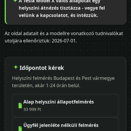
A Tesla Model X valós állapotát egy
helyszíni átnézés tisztázza - vegye fel
velünk a kapcsolatot, és intézzük.
Az oldal adatait és a modellre vonatkozó tudnivalókat
utoljára ellenőriztük:
2026-07-01
.
Időpontot kérek
Helyszíni felmérés Budapest és Pest vármegye
területén, akár 1-24 órán belül.
Alap helyszíni állapotfelmérés
33 999 Ft
Ügyfél jelenléte nélküli felmérés