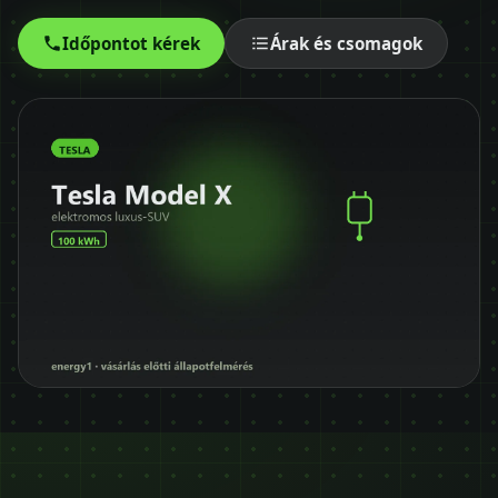
Időpontot kérek
Időpontot kérek
Árak és csomagok
+36 30 680 7511