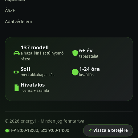
ÁSZF
Adatvédelem
137 modell
6+ év
a hazai kínálat túlnyomó
tapasztalat
része
SoH
1-24 óra
mért akkukapacitás
kiszállás
Hivatalos
licensz + számla
© 2026 energy1 - Minden jog fenntartva.
H-P 8:00-18:00, Szo 9:00-14:00
Vissza a tetejére