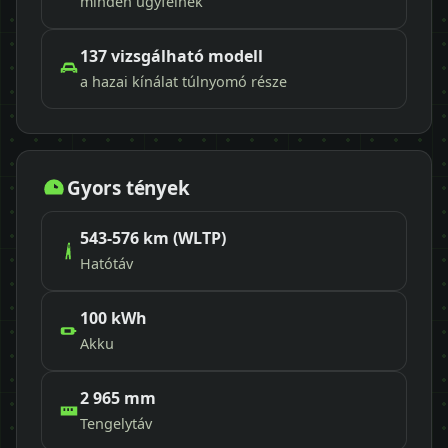
minden ügyfélnek
137 vizsgálható modell
a hazai kínálat túlnyomó része
Gyors tények
543-576 km (WLTP)
Hatótáv
100 kWh
Akku
2 965 mm
Tengelytáv