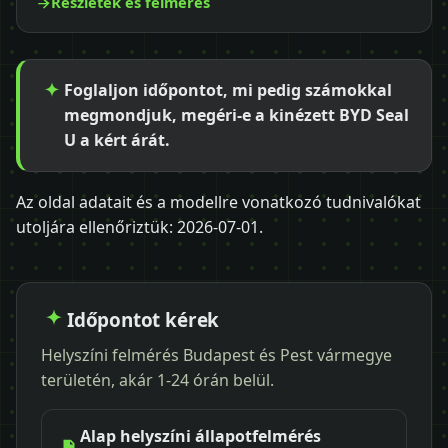
Részletek és felmérés
Foglaljon időpontot, mi pedig számokkal
megmondjuk, megéri-e a kinézett BYD Seal
U a kért árát.
Az oldal adatait és a modellre vonatkozó tudnivalókat
utoljára ellenőriztük:
2026-07-01
.
Időpontot kérek
Helyszíni felmérés Budapest és Pest vármegye
területén, akár 1-24 órán belül.
Alap helyszíni állapotfelmérés