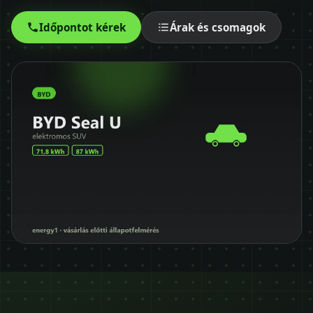
Időpontot kérek
Időpontot kérek
Árak és csomagok
+36 30 680 7511