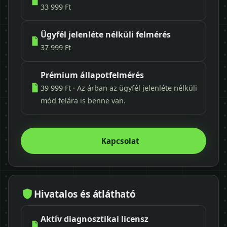
33 999 Ft
Ügyfél jelenléte nélküli felmérés
37 999 Ft
Prémium állapotfelmérés
39 999 Ft · Az árban az ügyfél jelenléte nélküli
mód felára is benne van.
Kapcsolat
Hivatalos és átlátható
Aktív diagnosztikai licensz