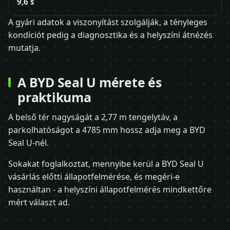
9,6 s
A gyári adatok a viszonyítást szolgálják, a tényleges
kondíciót pedig a diagnosztika és a helyszíni átnézés
mutatja.
A BYD Seal U mérete és
praktikuma
A belső tér nagyságát a 2,77 m tengelytáv, a
parkolhatóságot a 4785 mm hossz adja meg a BYD
Seal U-nél.
Sokakat foglalkoztat, mennyibe kerül a BYD Seal U
vásárlás előtti állapotfelmérése, és megéri-e
használtan - a helyszíni állapotfelmérés mindkettőre
mért választ ad.