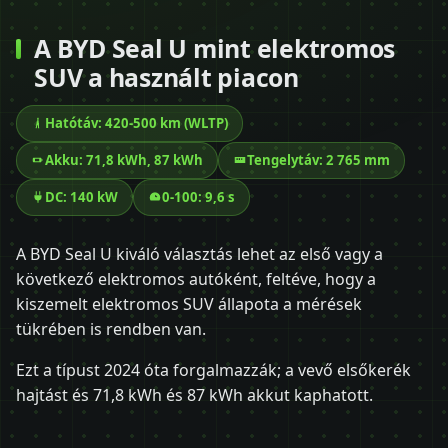
A BYD Seal U mint elektromos
SUV a használt piacon
Hatótáv: 420-500 km (WLTP)
Akku: 71,8 kWh, 87 kWh
Tengelytáv: 2 765 mm
DC: 140 kW
0-100: 9,6 s
A BYD Seal U kiváló választás lehet az első vagy a
következő elektromos autóként, feltéve, hogy a
kiszemelt elektromos SUV állapota a mérések
tükrében is rendben van.
Ezt a típust 2024 óta forgalmazzák; a vevő elsőkerék
hajtást és 71,8 kWh és 87 kWh akkut kaphatott.