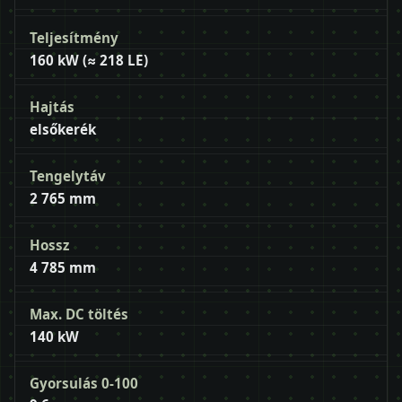
Teljesítmény
160 kW (≈ 218 LE)
Hajtás
elsőkerék
Tengelytáv
2 765 mm
Hossz
4 785 mm
Max. DC töltés
140 kW
Gyorsulás 0-100