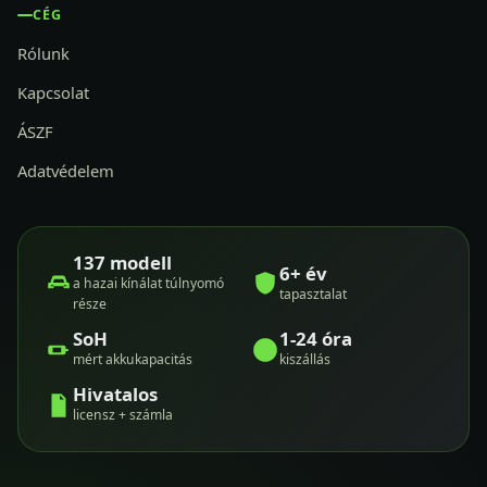
CÉG
Rólunk
Kapcsolat
ÁSZF
Adatvédelem
137 modell
6+ év
a hazai kínálat túlnyomó
tapasztalat
része
SoH
1-24 óra
mért akkukapacitás
kiszállás
Hivatalos
licensz + számla