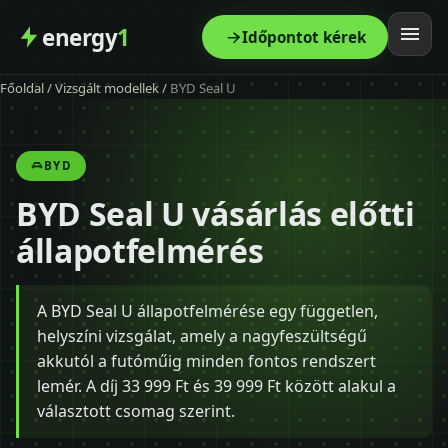
energy
1
Időpontot kérek
Főoldal
/
Vizsgált modellek
/
BYD Seal U
Főoldal
Szolgáltatás
BYD
BYD Seal U vásárlás előtti
Árak
állapotfelmérés
Modellek
A BYD Seal U állapotfelmérése egy független,
Kapcsolat
helyszíni vizsgálat, amely a nagyfeszültségű
akkutól a futóműig minden fontos rendszert
Blog
lemér. A díj 33 999 Ft és 39 999 Ft között alakul a
választott csomag szerint.