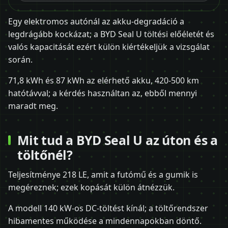
Egy elektromos autónál az akku-degradáció a
legdrágább kockázat; a BYD Seal U töltési előéletét és
valós kapacitását ezért külön kiértékeljük a vizsgálat
során.
71,8 kWh és 87 kWh az elérhető akku, 420-500 km
hatótávval; a kérdés használtan az, ebből mennyi
maradt meg.
Mit tud a BYD Seal U az úton és a
töltőnél?
Teljesítménye 218 LE, amit a futómű és a gumik is
megéreznek; ezek kopását külön átnézzük.
A modell 140 kW-os DC-töltést kínál; a töltőrendszer
hibamentes működése a mindennapokban döntő.