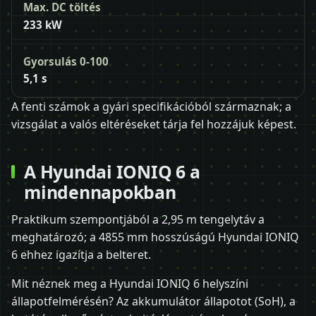
Max. DC töltés
233 kW
Gyorsulás 0-100
5,1 s
A fenti számok a gyári specifikációból származnak; a
vizsgálat a valós eltéréseket tárja fel hozzájuk képest.
A Hyundai IONIQ 6 a
mindennapokban
Praktikum szempontjából a 2,95 m tengelytáv a
meghatározó; a 4855 mm hosszúságú Hyundai IONIQ
6 ehhez igazítja a belteret.
Mit néznek meg a Hyundai IONIQ 6 helyszíni
állapotfelmérésén? Az akkumulátor állapotot (SoH), a