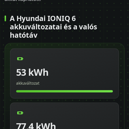
A Hyundai IONIQ 6
akkuváltozatai és a valós
hatótáv
53 kWh
akkuváltozat
77,4 kWh