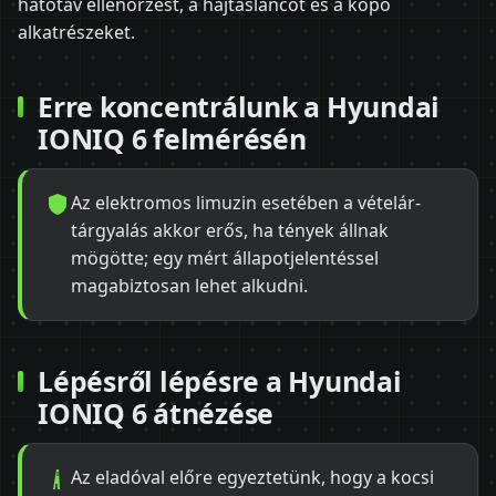
hatótáv ellenőrzést, a hajtásláncot és a kopó
alkatrészeket.
Erre koncentrálunk a Hyundai
IONIQ 6 felmérésén
Az elektromos limuzin esetében a vételár-
tárgyalás akkor erős, ha tények állnak
mögötte; egy mért állapotjelentéssel
magabiztosan lehet alkudni.
Lépésről lépésre a Hyundai
IONIQ 6 átnézése
Az eladóval előre egyeztetünk, hogy a kocsi