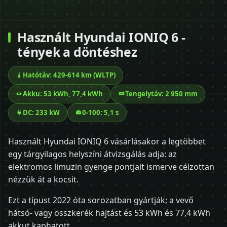
Használt Hyundai IONIQ 6 -
tények a döntéshez
Hatótáv: 429-614 km (WLTP)
Akku: 53 kWh, 77,4 kWh
Tengelytáv: 2 950 mm
DC: 233 kW
0-100: 5,1 s
Használt Hyundai IONIQ 6 vásárlásakor a legtöbbet
egy tárgyilagos helyszíni átvizsgálás adja: az
elektromos limuzin gyenge pontjait ismerve célzottan
nézzük át a kocsit.
Ezt a típust 2022 óta sorozatban gyártják; a vevő
hátsó- vagy összkerék hajtást és 53 kWh és 77,4 kWh
akkut kaphatott.