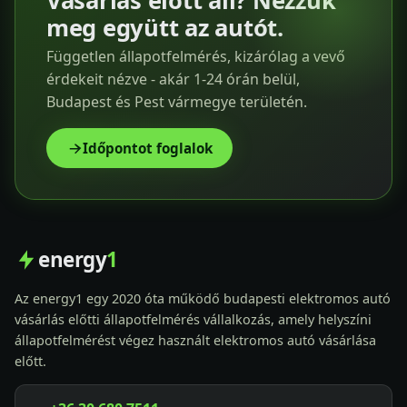
Vásárlás előtt áll? Nézzük
meg együtt az autót.
Független állapotfelmérés, kizárólag a vevő
érdekeit nézve - akár 1-24 órán belül,
Budapest és Pest vármegye területén.
Időpontot foglalok
energy
1
Az energy1 egy 2020 óta működő budapesti elektromos autó
vásárlás előtti állapotfelmérés vállalkozás, amely helyszíni
állapotfelmérést végez használt elektromos autó vásárlása
előtt.