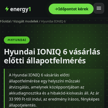
energy
1
Időpontot kérek
Főoldal
/
Vizsgált modellek
/
Hyundai IONIQ 6
Főoldal
Szolgáltatás
HYUNDAI
Hyundai IONIQ 6 vásárlás
Árak
előtti állapotfelmérés
Modellek
A Hyundai IONIQ 6 vásárlás előtti
Kapcsolat
állapotfelmérése egy helyszíni műszaki
átvizsgálás, amelynek középpontjában az
Blog
akkudiagnosztika és a hibakód-kiolvasás áll. Az ár
33 999 Ft-tól indul, az eredmény írásos, fényképes
állapotjelentés.