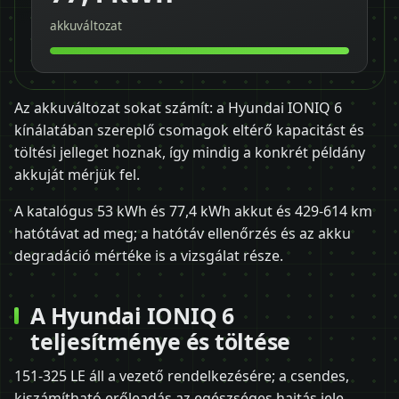
akkuváltozat
Az akkuváltozat sokat számít: a Hyundai IONIQ 6
kínálatában szereplő csomagok eltérő kapacitást és
töltési jelleget hoznak, így mindig a konkrét példány
akkuját mérjük fel.
A katalógus 53 kWh és 77,4 kWh akkut és 429-614 km
hatótávat ad meg; a hatótáv ellenőrzés és az akku
degradáció mértéke is a vizsgálat része.
A Hyundai IONIQ 6
teljesítménye és töltése
151-325 LE áll a vezető rendelkezésére; a csendes,
kiszámítható erőleadás az egészséges hajtás jele.