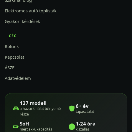
Szakmai blog
Elektromos autó toplisták
Gyakori kérdések
CÉG
Rólunk
Kapcsolat
ÁSZF
Adatvédelem
137 modell
6+ év
a hazai kínálat túlnyomó
tapasztalat
része
SoH
1-24 óra
mért akkukapacitás
kiszállás