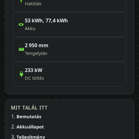
Hatótáv
53 kWh, 77,4 kWh
Akku
2 950 mm
Tengelytáv
233 kW
DC töltés
MIT TALÁL ITT
Bemutatás
Akkuállapot
Teljesítmény