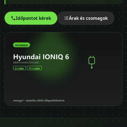
Időpontot kérek
+36 30 680 7511
Időpontot kérek
Árak és csomagok