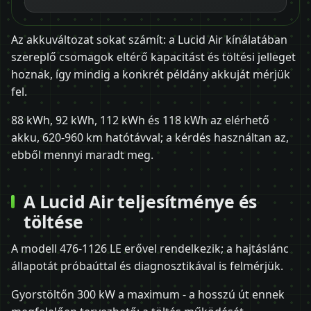
Az akkuváltozat sokat számít: a Lucid Air kínálatában
szereplő csomagok eltérő kapacitást és töltési jelleget
hoznak, így mindig a konkrét példány akkuját mérjük
fel.
88 kWh, 92 kWh, 112 kWh és 118 kWh az elérhető
akku, 620-960 km hatótávval; a kérdés használtan az,
ebből mennyi maradt meg.
A Lucid Air teljesítménye és
töltése
A modell 476-1126 LE erővel rendelkezik; a hajtáslánc
állapotát próbaúttal és diagnosztikával is felmérjük.
Gyorstöltőn 300 kW a maximum - a hosszú út ennek