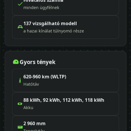
Hivatalos számla
minden ügyfélnek
137 vizsgálható modell
a hazai kínálat túlnyomó része
Gyors tények
620-960 km (WLTP)
Hatótáv
88 kWh, 92 kWh, 112 kWh, 118 kWh
Akku
2 960 mm
Tengelytáv