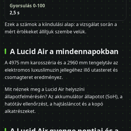
Gyorsulás 0-100
2,5 s
Ezek a számok a kiindulási alap: a vizsgálat során a
mért értékeket állítjuk szembe velük.
A Lucid Air a mindennapokban
A 4975 mm karosszéria és a 2960 mm tengelytáv az
elektromos luxuslimuzin jellegéhez illő utasteret és
csomagteret eredményez.
Mit néznek meg a Lucid Air helyszíni
állapotfelmérésén? Az akkumulátor állapotot (SoH), a
hatótáv ellenőrzést, a hajtásláncot és a kopó
alkatrészeket.
A Lucid Air gyenge pontjai és a