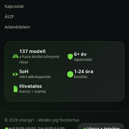
Kapcsolat
ÁSZF
Adatvédelem
137 modell
6+ év
a hazai kínálat túlnyomó
tapasztalat
része
SoH
1-24 óra
mért akkukapacitás
kiszállás
Hivatalos
licensz + számla
© 2026 energy1 - Minden jog fenntartva.
H-P 8:00-18:00, Szo 9:00-14:00
Vissza a tetejére