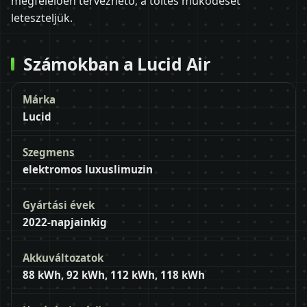
megfelelően tervezhető; a töltés működését
leteszteljük.
Számokban a Lucid Air
Márka
Lucid
Szegmens
elektromos luxuslimuzin
Gyártási évek
2022-napjainkig
Akkuváltozatok
88 kWh, 92 kWh, 112 kWh, 118 kWh