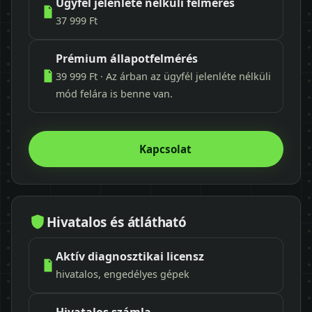
Ügyfél jelenléte nélküli felmérés
37 999 Ft
Prémium állapotfelmérés
39 999 Ft · Az árban az ügyfél jelenléte nélküli
mód felára is benne van.
Kapcsolat
Hivatalos és átlátható
Aktív diagnosztikai licensz
hivatalos, engedélyes gépek