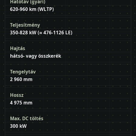
Hatótáv (gyári)
620-960 km (WLTP)
Teljesítmény
350-828 kW (≈ 476-1126 LE)
Hajtás
hátsó- vagy összkerék
Tengelytáv
2 960 mm
Hossz
4 975 mm
Max. DC töltés
300 kW