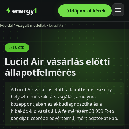
energy
1
Időpontot kérek
Főoldal
/
Vizsgált modellek
/
Lucid Air
Főoldal
Szolgáltatás
LUCID
Lucid Air vásárlás előtti
Árak
állapotfelmérés
Modellek
A Lucid Air vásárlás előtti állapotfelmérése egy
Kapcsolat
helyszíni műszaki átvizsgálás, amelynek
középpontjában az akkudiagnosztika és a
Blog
hibakód-kiolvasás áll. A felmérésért 33 999 Ft-tól
kér díjat, cserébe egyértelmű, mért adatokat kap.