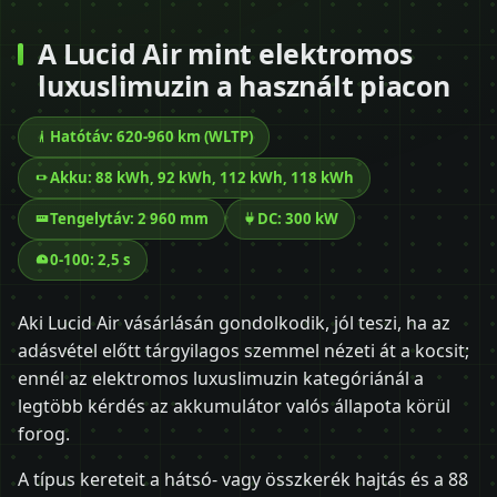
A Lucid Air mint elektromos
luxuslimuzin a használt piacon
Hatótáv: 620-960 km (WLTP)
Akku: 88 kWh, 92 kWh, 112 kWh, 118 kWh
Tengelytáv: 2 960 mm
DC: 300 kW
0-100: 2,5 s
Aki Lucid Air vásárlásán gondolkodik, jól teszi, ha az
adásvétel előtt tárgyilagos szemmel nézeti át a kocsit;
ennél az elektromos luxuslimuzin kategóriánál a
legtöbb kérdés az akkumulátor valós állapota körül
forog.
A típus kereteit a hátsó- vagy összkerék hajtás és a 88