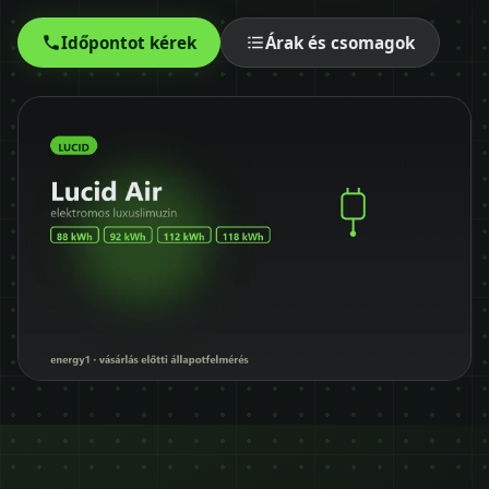
Időpontot kérek
Időpontot kérek
Árak és csomagok
+36 30 680 7511