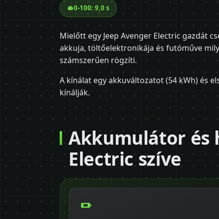
0-100: 9,0 s
Mielőtt egy Jeep Avenger Electric gazdát cs
akkuja, töltőelektronikája és futóműve milye
számszerűen rögzíti.
A kínálat egy akkuváltozatot (54 kWh) és el
kínálják.
Akkumulátor és h
Electric szíve