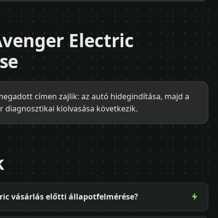
 Avenger Electric
ése
megadott címen zajlik: az autó hidegindítása, majd a
r diagnosztikai kiolvasása következik.
k
ic vásárlás előtti állapotfelmérése?