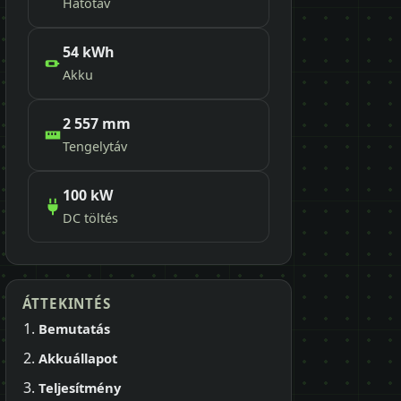
Hatótáv
54 kWh
Akku
2 557 mm
Tengelytáv
100 kW
DC töltés
ÁTTEKINTÉS
Bemutatás
Akkuállapot
Teljesítmény