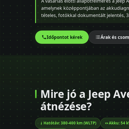
A vásárlás előtti állapotfelmérés a Jeep 
amelynek középpontjában az akkudiagnos
tételes, fotókkal dokumentált jelentés, 33
Időpontot kérek
Árak és cso
Mire jó a Jeep Av
átnézése?
Hatótáv: 380-400 km (WLTP)
Akku: 54 