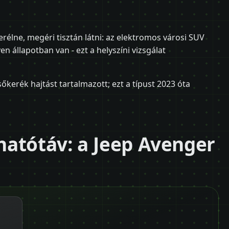
erélne, megéri tisztán látni: az elektromos városi SUV
n állapotban van - ezt a helyszíni vizsgálat
sőkerék hajtást tartalmazott; ezt a típust 2023 óta
atótáv: a Jeep Avenger