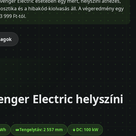
Avenger Electric esetében egy mért, helyszíni átnézés,
ztika és a hibakód-kiolvasás áll. A végeredmény egy
 999 Ft-tól.
magok
enger Electric helyszíni
kWh
Tengelytáv: 2 557 mm
DC: 100 kW