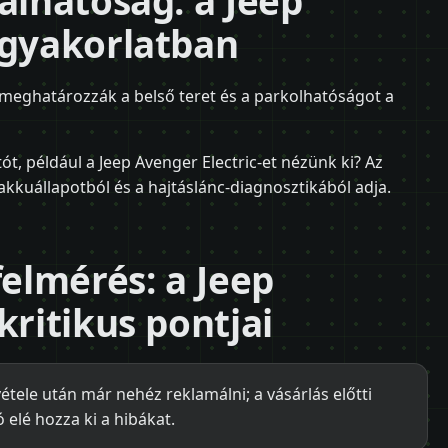
álhatóság: a Jeep
 gyakorlatban
- meghatározzák a belső teret és a parkolhatóságot a
ót, például a Jeep Avenger Electric-et nézünk ki? Az
akkuállapotból és a hajtáslánc-diagnosztikából adja.
felmérés: a Jeep
kritikus pontjai
tele után már nehéz reklamálni; a vásárlás előtti
 elé hozza ki a hibákat.