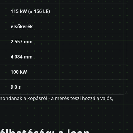
115 kW (≈ 156 LE)
elsőkerék
2 557 mm
4 084 mm
100 kW
9,0 s
ndanak a kopásról - a mérés teszi hozzá a valós,