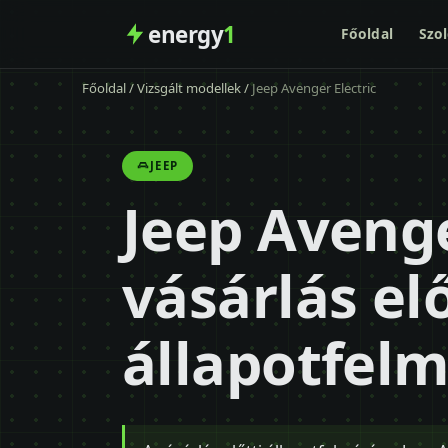
energy
1
Főoldal
Szol
Főoldal
/
Vizsgált modellek
/
Jeep Avenger Electric
JEEP
Jeep Avenge
vásárlás elő
állapotfel