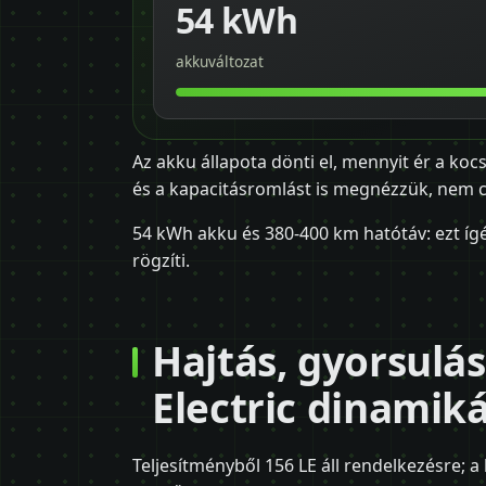
54 kWh
akkuváltozat
Az akku állapota dönti el, mennyit ér a kocs
és a kapacitásromlást is megnézzük, nem cs
54 kWh akku és 380-400 km hatótáv: ezt ígér
rögzíti.
Hajtás, gyorsulás
Electric dinamiká
Teljesítményből 156 LE áll rendelkezésre;