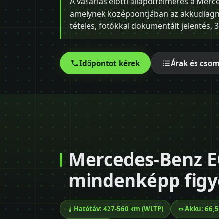
A vásárlás előtti állapotfelmérés a Mer
amelynek középpontjában az akkudiagnos
tételes, fotókkal dokumentált jelentés, 33
Időpontot kérek
Árak és cso
Mercedes-Benz E
mindenképp figy
Hatótáv: 427-560 km (WLTP)
Akku: 66,