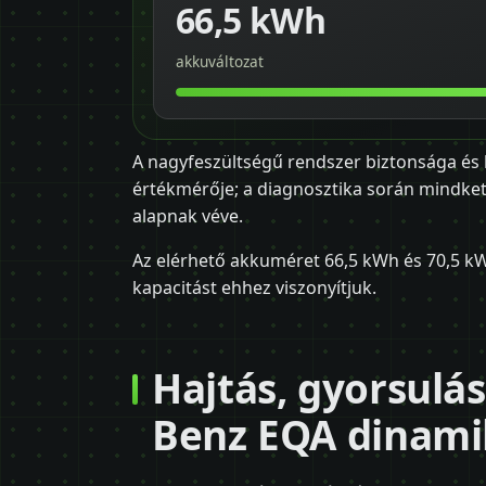
66,5 kWh
akkuváltozat
A nagyfeszültségű rendszer biztonsága és
értékmérője; a diagnosztika során mindkett
alapnak véve.
Az elérhető akkuméret 66,5 kWh és 70,5 kW
kapacitást ehhez viszonyítjuk.
Hajtás, gyorsulás
Benz EQA dinami