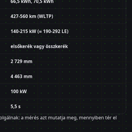
66,5 kWh, 70,5 kWh
427-560 km (WLTP)
140-215 kW (≈ 190-292 LE)
elsőkerék vagy összkerék
2 729 mm
4 463 mm
100 kW
5,5 s
olgálnak: a mérés azt mutatja meg, mennyiben tér el