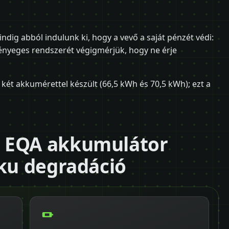
ig abból indulunk ki, hogy a vevő a saját pénzét védi:
nyeges rendszerét végigmérjük, hogy ne érje
 két akkumérettel készült (66,5 kWh és 70,5 kWh); ezt a
z EQA akkumulátor
kku degradáció