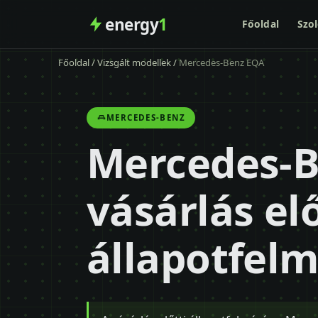
energy
1
Főoldal
Szol
Főoldal
/
Vizsgált modellek
/
Mercedes-Benz EQA
MERCEDES-BENZ
Mercedes-
vásárlás elő
állapotfel