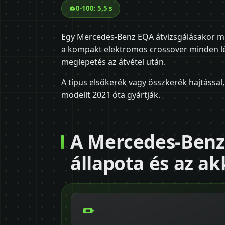
0-100: 5,5 s
Egy Mercedes-Benz EQA átvizsgálásakor mind
a kompakt elektromos crossover minden lé
meglepetés az átvétel után.
A típus elsőkerék vagy összkerék hajtással,
modellt 2021 óta gyártják.
A Mercedes-Ben
állapota és az a