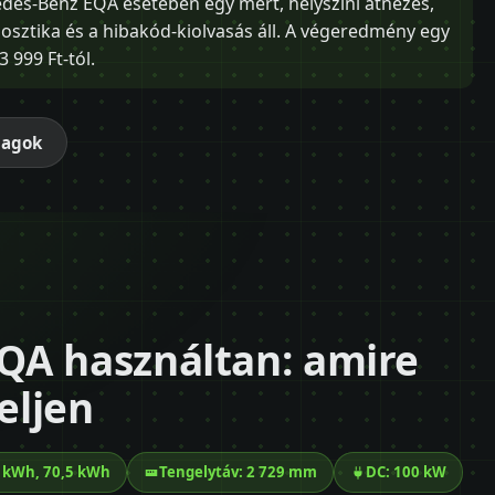
cedes-Benz EQA esetében egy mért, helyszíni átnézés,
ztika és a hibakód-kiolvasás áll. A végeredmény egy
 999 Ft-tól.
magok
QA használtan: amire
eljen
5 kWh, 70,5 kWh
Tengelytáv: 2 729 mm
DC: 100 kW