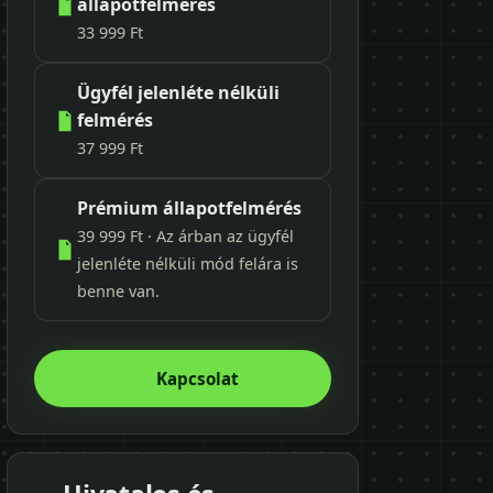
állapotfelmérés
33 999 Ft
Ügyfél jelenléte nélküli
felmérés
37 999 Ft
Prémium állapotfelmérés
39 999 Ft · Az árban az ügyfél
jelenléte nélküli mód felára is
benne van.
Kapcsolat