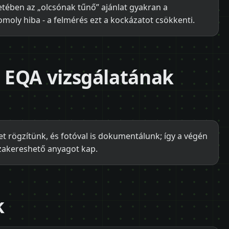
tében az „olcsónak tűnő” ajánlat gyakran a
omoly hiba - a felmérés ezt a kockázatot csökkenti.
 EQA vizsgálatának
t rögzítünk, és fotóval is dokumentálunk; így a végén
zakereshető anyagot kap.
k