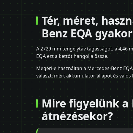
Tér, méret, hasz
Benz EQA gyakor
A 2729 mm tengelytáv tágasságot, a 4,46 m
EQA ezt a kettőt hangolja össze.
Megéri-e használtan a Mercedes-Benz EQA?
választ: mért akkumulátor állapot és valós 
Mire figyelünk 
átnézésekor?