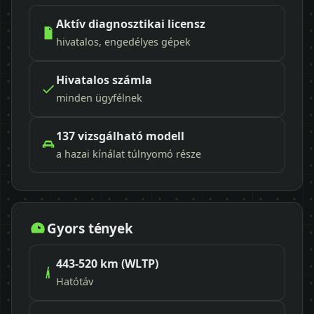
Aktív diagnosztikai licensz
hivatalos, engedélyes gépek
Hivatalos számla
minden ügyfélnek
137 vizsgálható modell
a hazai kínálat túlnyomó része
Gyors tények
443-520 km (WLTP)
Hatótáv