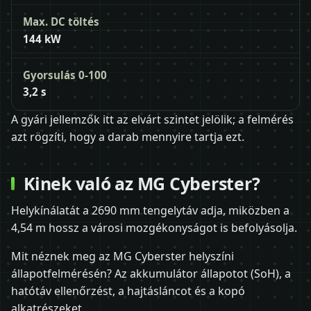
Max. DC töltés
144 kW
Gyorsulás 0-100
3,2 s
A gyári jellemzők itt az elvárt szintet jelölik; a felmérés
azt rögzíti, hogy a darab mennyire tartja ezt.
Kinek való az MG Cyberster?
Helykínálatát a 2690 mm tengelytáv adja, miközben a
4,54 m hossz a városi mozgékonyságot is befolyásolja.
Mit néznek meg az MG Cyberster helyszíni
állapotfelmérésén? Az akkumulátor állapotot (SoH), a
hatótáv ellenőrzést, a hajtásláncot és a kopó
alkatrészeket.