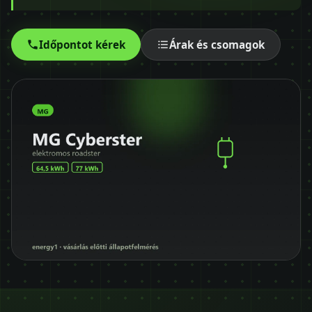
Időpontot kérek
+36 30 680 7511
Időpontot kérek
Árak és csomagok