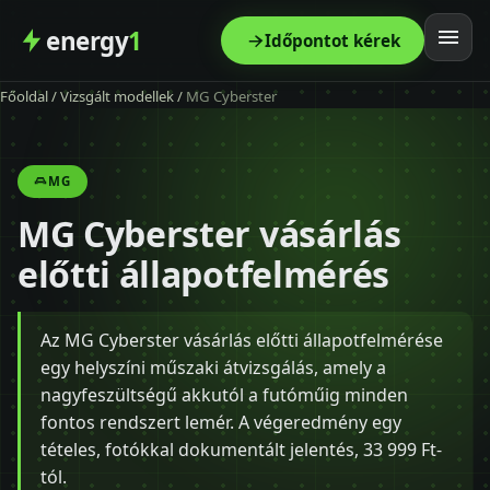
energy
1
Időpontot kérek
Főoldal
/
Vizsgált modellek
/
MG Cyberster
Főoldal
Szolgáltatás
MG
MG Cyberster vásárlás
Árak
előtti állapotfelmérés
Modellek
Az MG Cyberster vásárlás előtti állapotfelmérése
Kapcsolat
egy helyszíni műszaki átvizsgálás, amely a
nagyfeszültségű akkutól a futóműig minden
Blog
fontos rendszert lemér. A végeredmény egy
tételes, fotókkal dokumentált jelentés, 33 999 Ft-
tól.