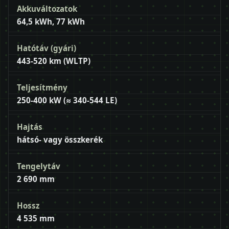
Akkuváltozatok
64,5 kWh, 77 kWh
Hatótáv (gyári)
443-520 km (WLTP)
Teljesítmény
250-400 kW (≈ 340-544 LE)
Hajtás
hátsó- vagy összkerék
Tengelytáv
2 690 mm
Hossz
4 535 mm