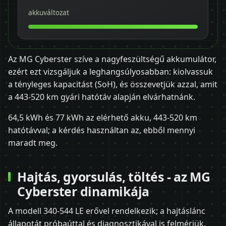
akkuváltozat
Az MG Cyberster szíve a nagyfeszültségű akkumulátor,
ezért ezt vizsgáljuk a leghangsúlyosabban: kiolvassuk
a tényleges kapacitást (SoH), és összevetjük azzal, amit
a 443-520 km gyári hatótáv alapján elvárhatnánk.
64,5 kWh és 77 kWh az elérhető akku, 443-520 km
hatótávval; a kérdés használtan az, ebből mennyi
maradt meg.
Hajtás, gyorsulás, töltés - az MG
Cyberster dinamikája
A modell 340-544 LE erővel rendelkezik; a hajtáslánc
állapotát próbaúttal és diagnosztikával is felmérjük.