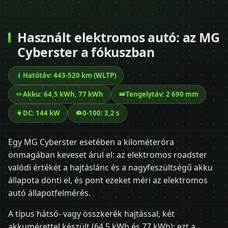
Használt elektromos autó: az MG
Cyberster a fókuszban
Hatótáv: 443-520 km (WLTP)
Akku: 64,5 kWh, 77 kWh
Tengelytáv: 2 690 mm
DC: 144 kW
0-100: 3,2 s
Egy MG Cyberster esetében a kilométeróra
önmagában keveset árul el: az elektromos roadster
valódi értékét a hajtáslánc és a nagyfeszültségű akku
állapota dönti el, és pont ezeket méri az elektromos
autó állapotfelmérés.
A típus hátsó- vagy összkerék hajtással, két
akkumérettel készült (64,5 kWh és 77 kWh); ezt a