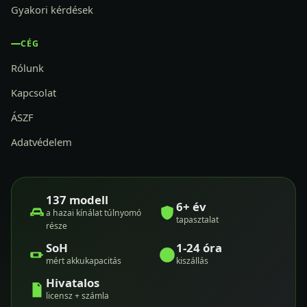
Gyakori kérdések
CÉG
Rólunk
Kapcsolat
ÁSZF
Adatvédelem
137 modell
6+ év
a hazai kínálat túlnyomó
tapasztalat
része
SoH
1-24 óra
mért akkukapacitás
kiszállás
Hivatalos
licensz + számla