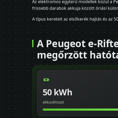
Az elektromos egyterű modellek közül a Peu
frissebb darabok akkuja között óriási külön
A típus kereteit az elsőkerék hajtás és az 5
A Peugeot e-Rift
megőrzött hatót
50 kWh
akkuváltozat