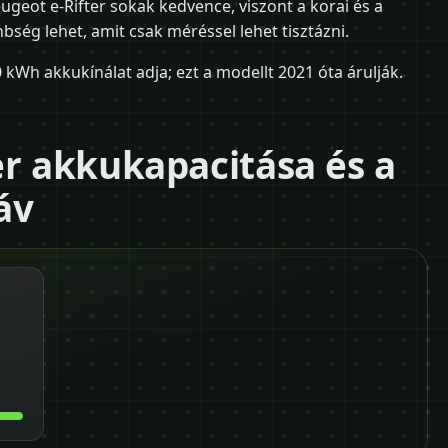
geot e-Rifter sokak kedvence, viszont a korai és a
bség lehet, amit csak méréssel lehet tisztázni.
0 kWh akkukínálat adja; ezt a modellt 2021 óta árulják.
er akkukapacitása és a
áv