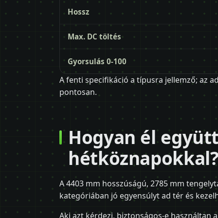
Hossz
Max. DC töltés
Gyorsulás 0-100
A fenti specifikáció a típusra jellemző; az 
pontosan.
Hogyan él együtt
hétköznapokkal
A 4403 mm hosszúságú, 2785 mm tengelytá
kategóriában jó egyensúlyt ad tér és kezel
Aki azt kérdezi, biztonságos-e használtan a