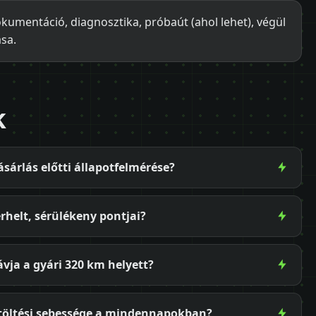
okumentáció, diagnosztika, próbaút (ahol lehet), végül
ása.
k
sárlás előtti állapotfelmérése?
rhelt, sérülékeny pontjai?
vja a gyári 320 km helyett?
-töltési sebessége a mindennapokban?