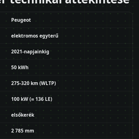
Peugeot
elektromos egyterű
2021-napjainkig
50 kWh
275-320 km (WLTP)
100 kW (≈ 136 LE)
elsőkerék
2 785 mm