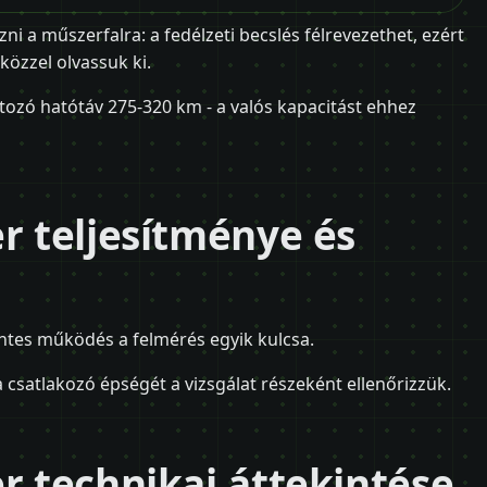
i a műszerfalra: a fedélzeti becslés félrevezethet, ezért
közzel olvassuk ki.
tozó hatótáv 275-320 km - a valós kapacitást ehhez
er teljesítménye és
entes működés a felmérés egyik kulcsa.
 csatlakozó épségét a vizsgálat részeként ellenőrizzük.
er technikai áttekintése