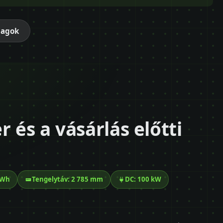
magok
r és a vásárlás előtti
kWh
Tengelytáv: 2 785 mm
DC: 100 kW