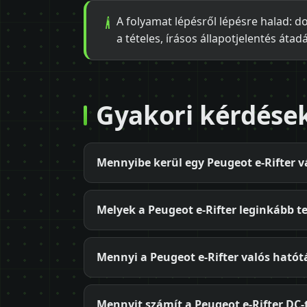
A folyamat lépésről lépésre halad: d
a tételes, írásos állapotjelentés átad
Gyakori kérdése
Mennyibe kerül egy Peugeot e-Rifter vá
Melyek a Peugeot e-Rifter leginkább te
Mennyi a Peugeot e-Rifter valós hatótá
Mennyit számít a Peugeot e-Rifter DC