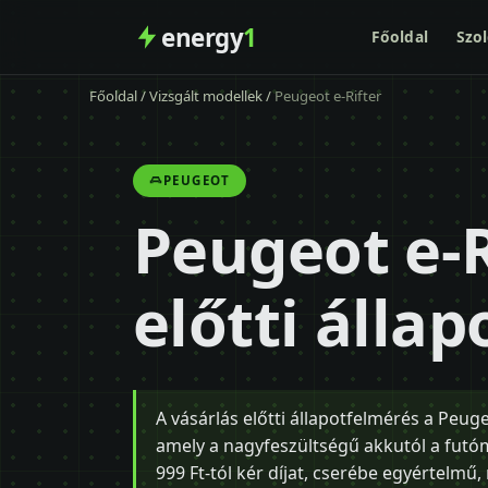
energy
1
Főoldal
Szol
Főoldal
/
Vizsgált modellek
/
Peugeot e-Rifter
PEUGEOT
Peugeot e-R
előtti álla
A vásárlás előtti állapotfelmérés a Peuge
amely a nagyfeszültségű akkutól a futó
999 Ft-tól kér díjat, cserébe egyértelmű