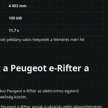
4 403 mm
100 kW
11,7 s
adott példány valós helyzetét a felmérés méri fel
 a Peugeot e-Rifter a
?
vú Peugeot e-Rifter az elektromos egyterű
hetőség között.
 Peugeot e-Rifter, annak a vásárlás előtti állapotfelmérés