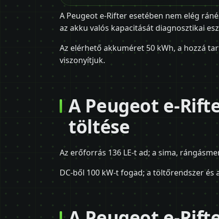
A Peugeot e-Rifter esetében nem elég ránézn
az akku valós kapacitását diagnosztikai esz
Az elérhető akkuméret 50 kWh, a hozzá tar
viszonyítjuk.
A Peugeot e-Rift
töltése
Az erőforrás 136 LE-t ad; a sima, rángásm
DC-ből 100 kW-t fogad; a töltőrendszer és a
A Peugeot e-Rift