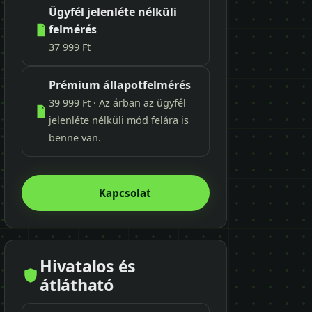
Ügyfél jelenléte nélküli
felmérés
37 999 Ft
Prémium állapotfelmérés
39 999 Ft · Az árban az ügyfél
jelenléte nélküli mód felára is
benne van.
Kapcsolat
Hivatalos és
átlátható