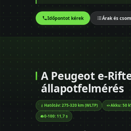
Időpontot kérek
Árak és cso
A Peugeot e-Rifte
állapotfelmérés
Hatótáv: 275-320 km (WLTP)
Akku: 50 
0-100: 11,7 s