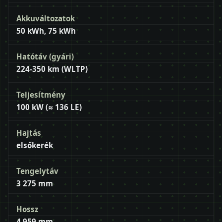
Akkuváltozatok
50 kWh, 75 kWh
Hatótáv (gyári)
224-350 km (WLTP)
Teljesítmény
100 kW (≈ 136 LE)
Hajtás
elsőkerék
Tengelytáv
3 275 mm
Hossz
4 959 mm