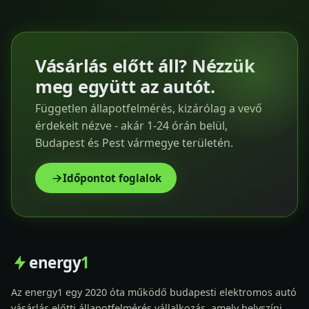
Vásárlás előtt áll? Nézzük
meg együtt az autót.
Független állapotfelmérés, kizárólag a vevő
érdekeit nézve - akár 1-24 órán belül,
Budapest és Pest vármegye területén.
Időpontot foglalok
energy
1
Az energy1 egy 2020 óta működő budapesti elektromos autó
vásárlás előtti állapotfelmérés vállalkozás, amely helyszíni