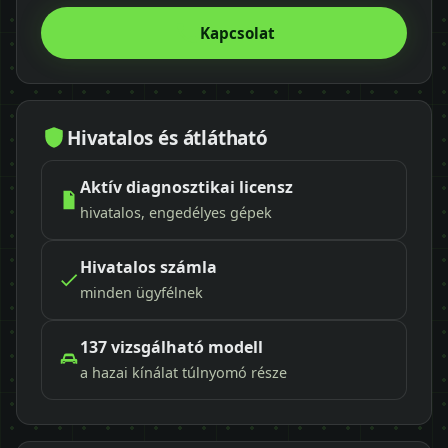
Kapcsolat
Hivatalos és átlátható
Aktív diagnosztikai licensz
hivatalos, engedélyes gépek
Hivatalos számla
minden ügyfélnek
137 vizsgálható modell
a hazai kínálat túlnyomó része