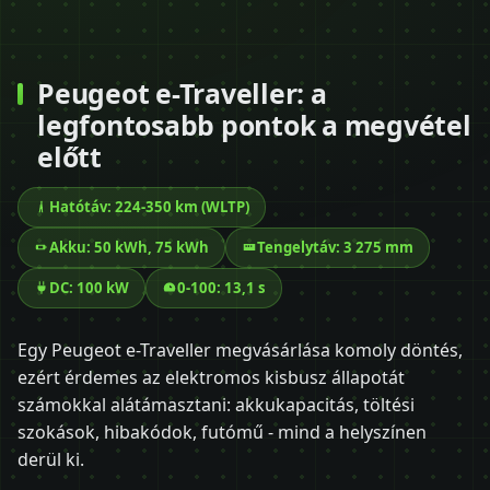
Peugeot e-Traveller: a
legfontosabb pontok a megvétel
előtt
Hatótáv: 224-350 km (WLTP)
Akku: 50 kWh, 75 kWh
Tengelytáv: 3 275 mm
DC: 100 kW
0-100: 13,1 s
Egy Peugeot e-Traveller megvásárlása komoly döntés,
ezért érdemes az elektromos kisbusz állapotát
számokkal alátámasztani: akkukapacitás, töltési
szokások, hibakódok, futómű - mind a helyszínen
derül ki.