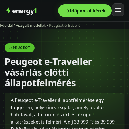
energy
1
Időpontot kérek
Főoldal
/
Vizsgált modellek
/
Peugeot e-Traveller
Főoldal
Szolgáltatás
PEUGEOT
Peugeot e-Traveller
Árak
vásárlás előtti
Modellek
állapotfelmérés
Kapcsolat
A Peugeot e-Traveller állapotfelmérése egy
független, helyszíni vizsgálat, amely a valós
Blog
hatótávat, a töltőrendszert és a kopó
alkatrészeket is felméri. A díj 33 999 Ft és 39 999