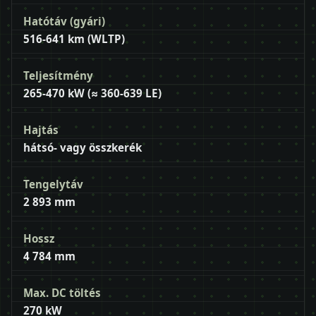
Hatótáv (gyári)
516-641 km (WLTP)
Teljesítmény
265-470 kW (≈ 360-639 LE)
Hajtás
hátsó- vagy összkerék
Tengelytáv
2 893 mm
Hossz
4 784 mm
Max. DC töltés
270 kW