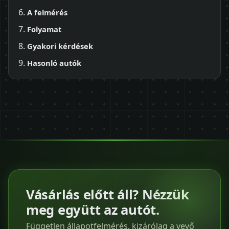
A felmérés
Folyamat
Gyakori kérdések
Hasonló autók
Vásárlás előtt áll? Nézzük
meg együtt az autót.
Független állapotfelmérés, kizárólag a vevő