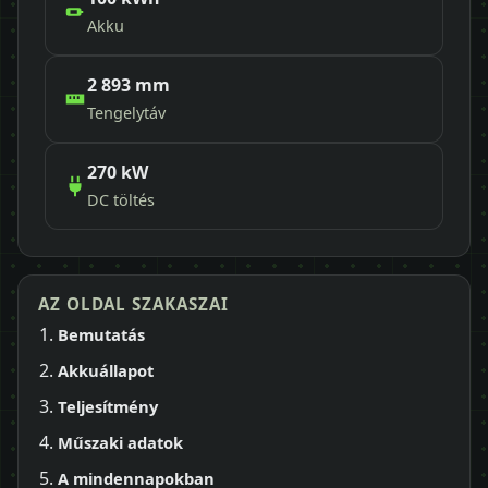
Akku
2 893 mm
Tengelytáv
270 kW
DC töltés
AZ OLDAL SZAKASZAI
Bemutatás
Akkuállapot
Teljesítmény
Műszaki adatok
A mindennapokban