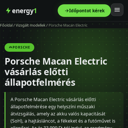
energy
1
Időpontot kérek
Főoldal
/
Vizsgált modellek
/
Porsche Macan Electric
Főoldal
Szolgáltatás
PORSCHE
Porsche Macan Electric
Árak
vásárlás előtti
Modellek
állapotfelmérés
Kapcsolat
A Porsche Macan Electric vásárlás előtti
állapotfelmérése egy helyszíni műszaki
Blog
átvizsgálás, amely az akku valós kapacitását
(SoH), a hajtásláncot, a fékeket és a futóművet is