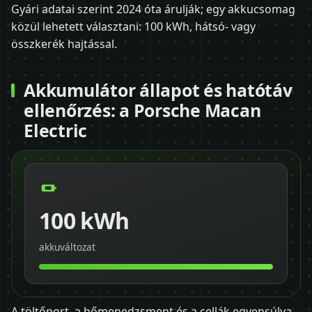
Gyári adatai szerint 2024 óta árulják; egy akkucsomag
közül lehetett választani: 100 kWh, hátsó- vagy
összkerék hajtással.
Akkumulátor állapot és hatótáv
ellenőrzés: a Porsche Macan
Electric
100 kWh
akkuváltozat
A töltőport, a hőmenedzsment és a cellák egyensúlya