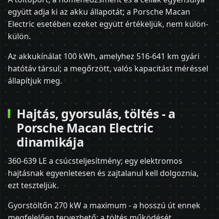
együtt adja ki az akku állapotát; a Porsche Macan
Electric esetében ezeket együtt értékeljük, nem külön-
külön.
Az akkukínálat 100 kWh, amelyhez 516-641 km gyári
hatótáv társul; a megőrzött, valós kapacitást méréssel
állapítjuk meg.
Hajtás, gyorsulás, töltés - a
Porsche Macan Electric
dinamikája
360-639 LE a csúcsteljesítmény; egy elektromos
hajtásnak egyenletesen és zajtalanul kell dolgoznia,
ezt teszteljük.
Gyorstöltőn 270 kW a maximum - a hosszú út ennek
megfelelően tervezhető; a töltés működését