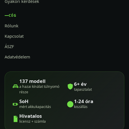
Gyakori kérdések
CÉG
Rólunk
Kapcsolat
ÁSZF
Adatvédelem
137 modell
6+ év
a hazai kínálat túlnyomó
tapasztalat
része
SoH
1-24 óra
mért akkukapacitás
kiszállás
Hivatalos
licensz + számla