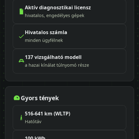
Aktív diagnosztikai licensz
hivatalos, engedélyes gépek
Hivatalos számla
minden ügyfélnek
137 vizsgálható modell
a hazai kínálat túlnyomó része
Gyors tények
516-641 km (WLTP)
Hatótáv
100 kWh