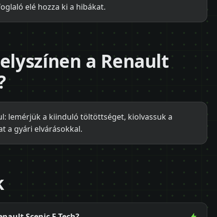
foglaló elé hozza ki a hibákat.
helyszínen a Renault
?
l: lemérjük a kiinduló töltöttséget, kiolvassuk a
t a gyári elvárásokkal.
k
enault Scenic E-Tech?