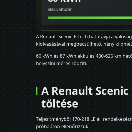
akkuváltozat
A Renault Scenic E-Tech hatótávja a valós
kiolvasásával megbecsülhető, hány kilométe
60 kWh és 87 kWh akku és 430-625 km hatótáv
helyszíni mérés rögzíti.
A Renault Scenic
töltése
Teljesítményből 170-218 LE áll rendelkezés
próbaúton ellenőrizzük.