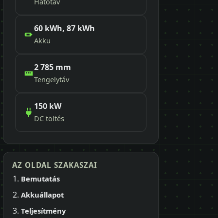
Hatótáv
60 kWh, 87 kWh
Akku
2 785 mm
Tengelytáv
150 kW
DC töltés
AZ OLDAL SZAKASZAI
Bemutatás
Akkuállapot
Teljesítmény