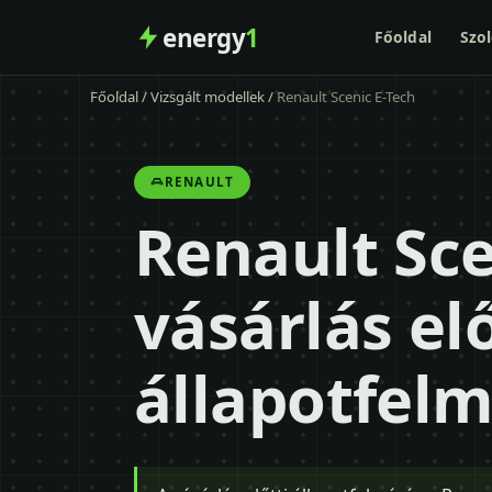
energy
1
Főoldal
Szol
Főoldal
/
Vizsgált modellek
/
Renault Scenic E-Tech
RENAULT
Renault Sce
vásárlás elő
állapotfel