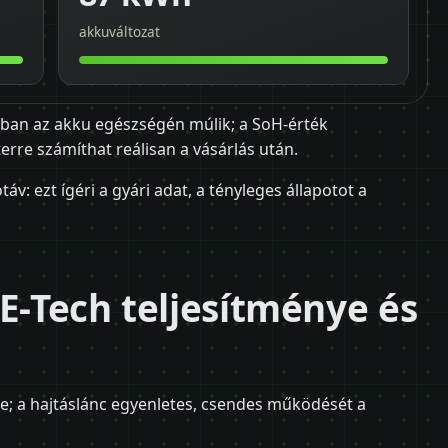
akkuváltozat
ágban az akku egészségén múlik; a SoH-érték
rre számíthat reálisan a vásárlás után.
: ezt ígéri a gyári adat, a tényleges állapotot a
 E-Tech teljesítménye és
re; a hajtáslánc egyenletes, csendes működését a