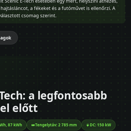
ult Scenic E-Tech esetében egy mért, helyszíni átnézés,
hajtásláncot, a fékeket és a futóművet is ellenőrzi. A
 választott csomag szerint.
magok
-Tech: a legfontosabb
l előtt
kWh, 87 kWh
Tengelytáv: 2 785 mm
DC: 150 kW