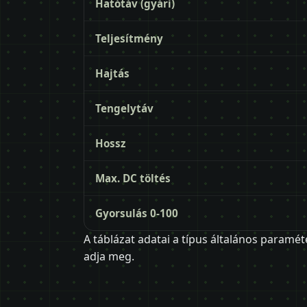
Hatótáv (gyári)
Teljesítmény
Hajtás
Tengelytáv
Hossz
Max. DC töltés
Gyorsulás 0-100
A táblázat adatai a típus általános paramét
adja meg.