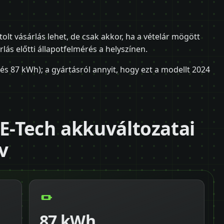
lt vásárlás lehet, de csak akkor, ha a vételár mögött
árlás előtti állapotfelmérés a helyszínen.
s 87 kWh); a gyártásról annyit, hogy ezt a modellt 2024
 E-Tech akkuváltozatai
v
87 kWh