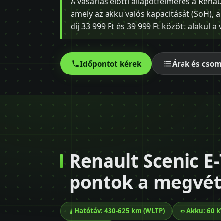
A vásárlás előtti állapotfelmérés a Rena
amely az akku valós kapacitását (SoH), a 
díj 33 999 Ft és 39 999 Ft között alakul a
Időpontot kérek
Árak és cso
Renault Scenic E
pontok a megvéte
Hatótáv: 430-625 km (WLTP)
Akku: 60 