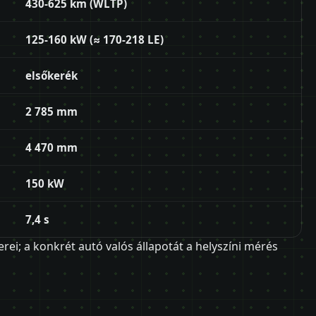
430-625 km (WLTP)
125-160 kW (≈ 170-218 LE)
elsőkerék
2 785 mm
4 470 mm
150 kW
7,4 s
erei; a konkrét autó valós állapotát a helyszíni mérés