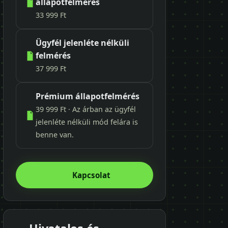
állapotfelmérés
33 999 Ft
Ügyfél jelenléte nélküli
felmérés
37 999 Ft
Prémium állapotfelmérés
39 999 Ft · Az árban az ügyfél
jelenléte nélküli mód felára is
benne van.
Kapcsolat