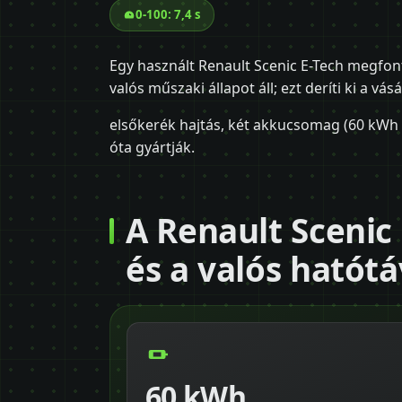
0-100: 7,4 s
Egy használt Renault Scenic E-Tech megfonto
valós műszaki állapot áll; ezt deríti ki a vás
elsőkerék hajtás, két akkucsomag (60 kWh é
óta gyártják.
A Renault Scenic
és a valós hatótá
60 kWh