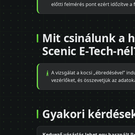
előtti felmérés pont ezért időzítve a 
Mit csinálunk a 
Scenic E-Tech-nél
A vizsgálat a kocsi „ébredésével” indu
vezérlőket, és összevetjük az adatoka
Gyakori kérdése
Kedvező vásárlás lehet egy használt R