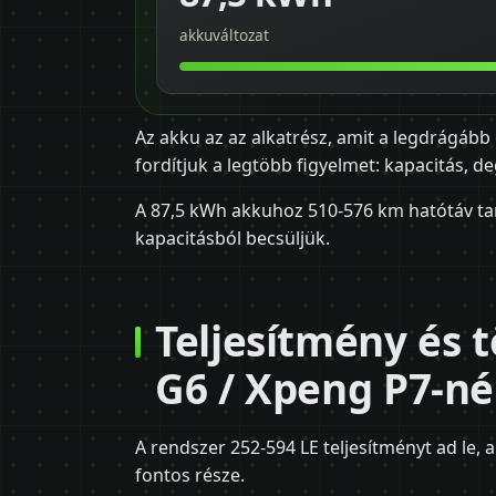
akkuváltozat
Az akku az az alkatrész, amit a legdrágább 
fordítjuk a legtöbb figyelmet: kapacitás, d
A 87,5 kWh akkuhoz 510-576 km hatótáv tar
kapacitásból becsüljük.
Teljesítmény és 
G6 / Xpeng P7-né
A rendszer 252-594 LE teljesítményt ad le, a
fontos része.