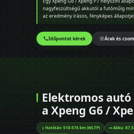
Egy Xpeng G6 / Xpeng P7 helyszíni állap
nagyfeszültségű akkutól a futóműig minde
az eredmény írásos, fényképes állapotje
Időpontot kérek
Árak és cso
Elektromos autó v
a Xpeng G6 / Xp
Hatótáv: 510-576 km (WLTP)
Akku: 87,