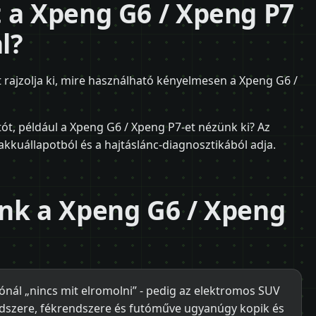
 a Xpeng G6 / Xpeng P7
l?
rajzolja ki, mire használható kényelmesen a Xpeng G6 /
tót, például a Xpeng G6 / Xpeng P7-et nézünk ki? Az
akkuállapotból és a hajtáslánc-diagnosztikából adja.
unk a Xpeng G6 / Xpeng
ónál „nincs mit elromolni” - pedig az elektromos SUV
ndszere, fékrendszere és futóműve ugyanúgy kopik és