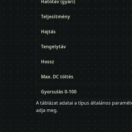
Hatótáv (gyári)
Teljesítmény
Hajtás
Tengelytáv
Hossz
Max. DC töltés
Gyorsulás 0-100
A táblázat adatai a típus általános paramét
adja meg.