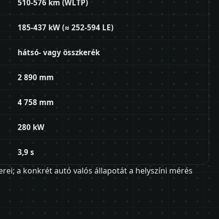
510-576 km (WLTP)
185-437 kW (≈ 252-594 LE)
hátsó- vagy összkerék
2 890 mm
4 758 mm
280 kW
3,9 s
erei; a konkrét autó valós állapotát a helyszíni mérés