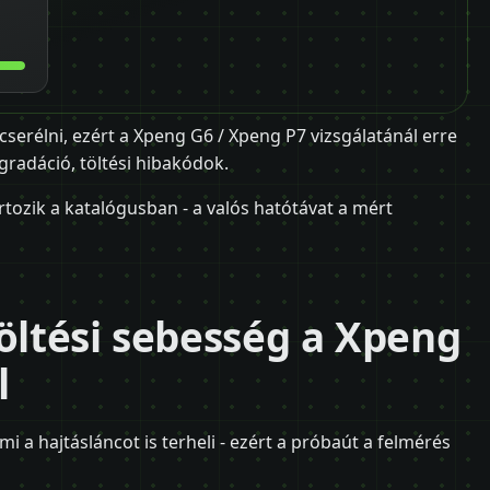
cserélni, ezért a Xpeng G6 / Xpeng P7 vizsgálatánál erre
egradáció, töltési hibakódok.
tozik a katalógusban - a valós hatótávat a mért
töltési sebesség a Xpeng
l
mi a hajtásláncot is terheli - ezért a próbaút a felmérés