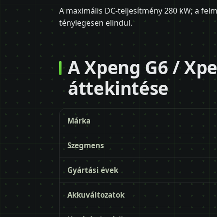
A maximális DC-teljesítmény 280 kW; a fe
ténylegesen elindul.
A Xpeng G6 / Xpe
áttekintése
Márka
Szegmens
Gyártási évek
Akkuváltozatok