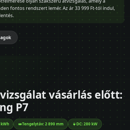
otfelmérése olyan szakszerű átvizsgálás, amely a
n fontos rendszert lemér. Az ár 33 999 Ft-tól indul,
lentés.
magok
izsgálat vásárlás előtt:
eng P7
5 kWh
Tengelytáv: 2 890 mm
DC: 280 kW