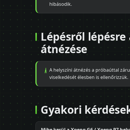
hibásodik.
Lépésről lépésre
átnézése
A helyszíni átnézés a próbaúttal zár
viselkedését élesben is ellenőrizzük.
Gyakori kérdése
Mibe kerül a Xpeng G6 / Xpeng P7 helys