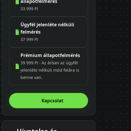
állapotfelmérés
33 999 Ft
Ügyfél jelenléte nélküli
felmérés
37 999 Ft
Prémium állapotfelmérés
39 999 Ft · Az árban az ügyfél
jelenléte nélküli mód felára is
benne van.
Kapcsolat