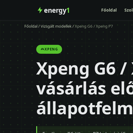
energy
1
Főoldal
Szol
Főoldal
/
Vizsgált modellek
/
Xpeng G6 / Xpeng P7
XPENG
Xpeng G6 /
vásárlás elő
állapotfel