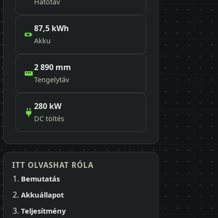
Hatótáv
87,5 kWh
Akku
2 890 mm
Tengelytáv
280 kW
DC töltés
ITT OLVASHAT RÓLA
Bemutatás
Akkuállapot
Teljesítmény