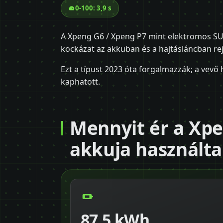
0-100: 3,9 s
A Xpeng G6 / Xpeng P7 mint elektromos SU
kockázat az akkuban és a hajtásláncban rejl
Ezt a típust 2023 óta forgalmazzák; a vevő
kaphatott.
Mennyit ér a Xpe
akkuja használt
87,5 kWh