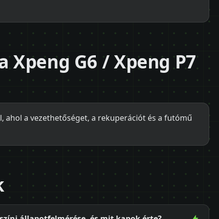
 a Xpeng G6 / Xpeng P7
ul, ahol a vezethetőséget, a rekuperációt és a futómű
k
zíni állapotfelmérése, és mit kapok érte?