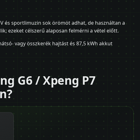
V és sportlimuzin sok örömöt adhat, de használtan a
ik; ezeket célszerű alaposan felmérni a vétel előtt.
 hátsó- vagy összkerék hajtást és 87,5 kWh akkut
ng G6 / Xpeng P7
an?