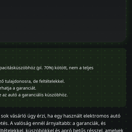
acitásküszöbhöz (pl. 70%) kötött, nem a teljes
ő tulajdonosra, de feltételekkel.
hatja a garanciát.
 az autó a garanciális küszöbhöz.
sok vásárló úgy érzi, ha egy használt elektromos autó
és. A valóság ennél árnyaltabb: a garanciák, és
ltételekkel, küszöbökkel és apró betűs résszel, amelyek