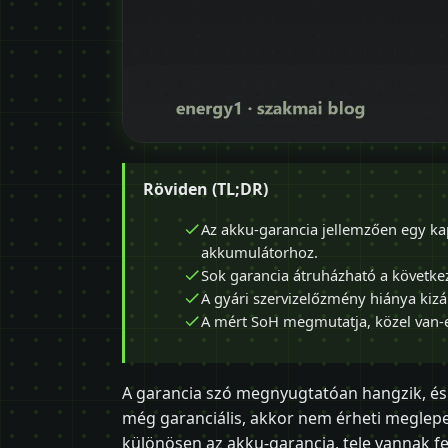
Röviden (TL;DR)
Az akku-garancia jellemzően egy kap
akkumulátorhoz.
Sok garancia átruházható a következ
A gyári szervizelőzmény hiánya kizár
A mért SoH megmutatja, közel van-e
A garancia szó megnyugtatóan hangzik, és 
még garanciális, akkor nem érheti meglepet
különösen az akku-garancia, tele vannak fe