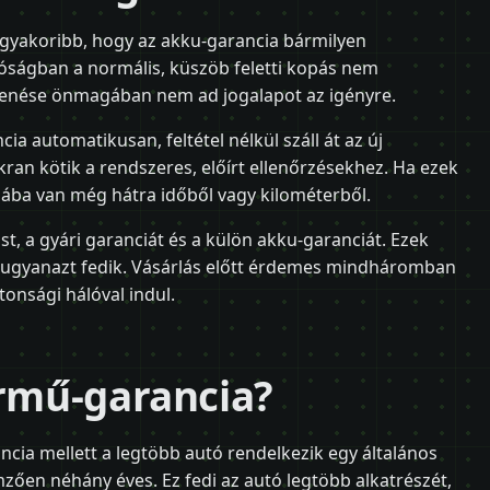
leggyakoribb, hogy az akku-garancia bármilyen
alóságban a normális, küszöb feletti kopás nem
kkenése önmagában nem ad jogalapot az igényre.
cia automatikusan, feltétel nélkül száll át az új
kran kötik a rendszeres, előírt ellenőrzésekhez. Ha ezek
hiába van még hátra időből vagy kilométerből.
st, a gyári garanciát és a külön akku-garanciát. Ezek
m ugyanazt fedik. Vásárlás előtt érdemes mindháromban
ztonsági hálóval indul.
ármű-garancia?
cia mellett a legtöbb autó rendelkezik egy általános
mzően néhány éves. Ez fedi az autó legtöbb alkatrészét,