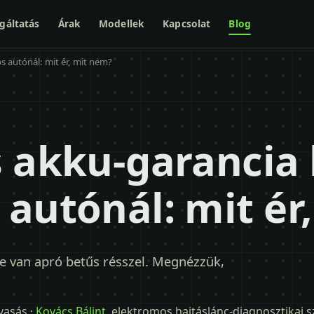
gáltatás
Árak
Modellek
Kapcsolat
Blog
s autónál: mit ér, mit nem?
s akku-garancia 
autónál: mit ér
e van apró betűs résszel. Megnézzük,
lvasás ·
Kovács Bálint
, elektromos hajtáslánc-diagnosztikai