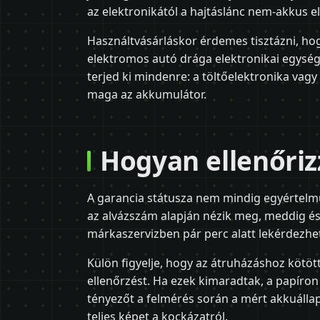
az elektronikától a hajtáslánc nem-akkus e
Használtvásárláskor érdemes tisztázni, hog
elektromos autó drága elektronikai egység
terjed ki mindenre: a töltőelektronika vagy
maga az akkumulátor.
Hogyan ellenőriz
A garancia státusza nem mindig egyértelmű 
az alvázszám alapján nézik meg, meddig és 
márkaszervizben pár perc alatt lekérdezhe
Külön figyelje, hogy az átruházáshoz kötöt
ellenőrzést. Ha ezek kimaradtak, a papíron
tényezőt a felmérés során a mért akkuálla
teljes képet a kockázatról.