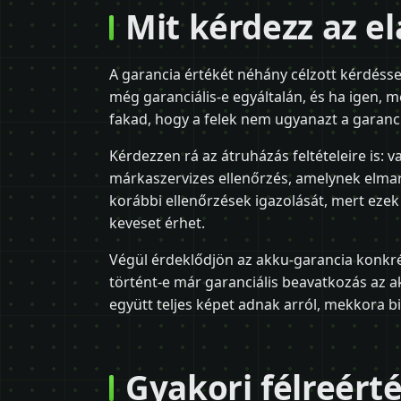
Mit kérdezz az el
A garancia értékét néhány célzott kérdéssel
még garanciális-e egyáltalán, és ha igen, m
fakad, hogy a felek nem ugyanazt a garancia
Kérdezzen rá az átruházás feltételeire is: 
márkaszervizes ellenőrzés, amelynek elmar
korábbi ellenőrzések igazolását, mert eze
keveset érhet.
Végül érdeklődjön az akku-garancia konkrét
történt-e már garanciális beavatkozás az 
együtt teljes képet adnak arról, mekkora bi
Gyakori félreért