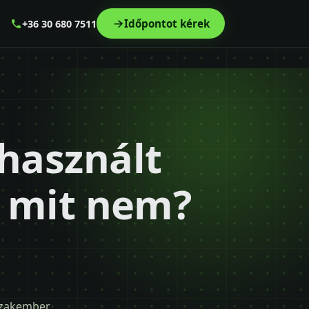
Időpontot kérek
+36 30 680 7511
használt
, mit nem?
 szakember