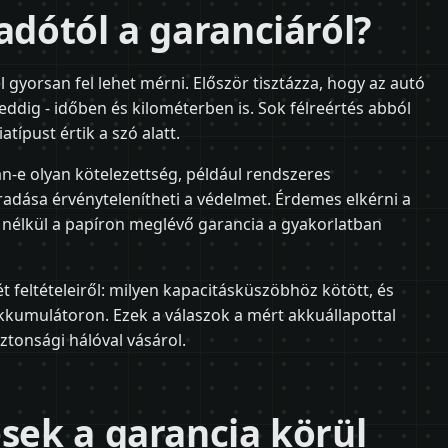
adótól a garanciáról?
 gyorsan fel lehet mérni. Először tisztázza, hogy az autó
eddig - időben és kilométerben is. Sok félreértés abból
típust értik a szó alatt.
van-e olyan kötelezettség, például rendszeres
adása érvénytelenítheti a védelmet. Érdemes elkérni a
k nélkül a papíron meglévő garancia a gyakorlatban
 feltételeiről: milyen kapacitásküszöbhöz kötött, és
akkumulátoron. Ezek a válaszok a mért akkuállapottal
ztonsági hálóval vásárol.
ések a garancia körül