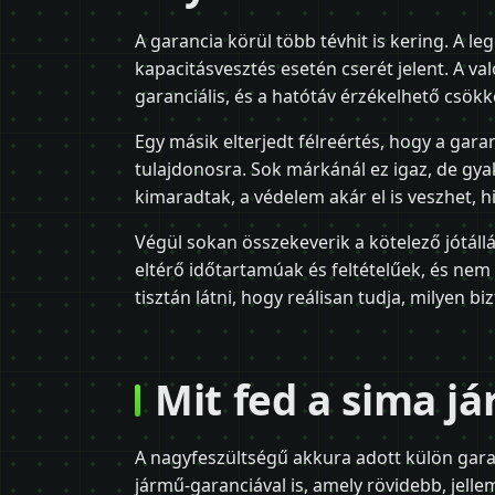
A garancia körül több tévhit is kering. A 
kapacitásvesztés esetén cserét jelent. A v
garanciális, és a hatótáv érzékelhető csö
Egy másik elterjedt félreértés, hogy a garan
tulajdonosra. Sok márkánál ez igaz, de gya
kimaradtak, a védelem akár el is veszhet, 
Végül sokan összekeverik a kötelező jótállá
eltérő időtartamúak és feltételűek, és ne
tisztán látni, hogy reálisan tudja, milyen bi
Mit fed a sima j
A nagyfeszültségű akkura adott külön garan
jármű-garanciával is, amely rövidebb, jelle