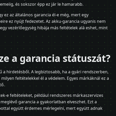
lemeiig, és sokszor épp ez jár le hamarabb.
y ez az általános garancia él-e még, mert egy
eire ez nyújt fedezetet. Az akku-garancia ugyanis nem
 egy vezérlőegység hibája más feltételek alá eshet, mint
ze a garancia státuszát?
a hirdetésből. A legbiztosabb, ha a gyári rendszerben,
milyen feltételekkel él a védelem. Egyes márkáknál ez a
tő.
tek-e feltételeket, például rendszeres márkaszervizes
 meglévő garancia a gyakorlatban elveszhet. Ezt a
pottal együtt érdemes mérlegelni, mert együtt adnak