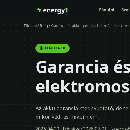
energy
1
Főoldal
Szol
Főoldal
/
Blog
/
Garancia és akku-garancia használt elektromo
ÚTMUTATÓ
Garancia é
elektromos 
Az akku-garancia megnyugtató, de tel
mikor véd, és mikor nem.
2026-04-29
· Frissítve:
2026-07-01
· 5 perc o