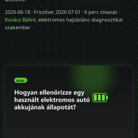
Időpontot kérek
2026-06-18
· Frissítve:
2026-07-01
· 6 perc olvasás ·
+36 30 680 7511
Kovács Bálint
, elektromos hajtáslánc-diagnosztikai
szakember