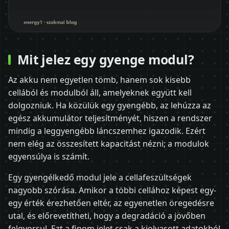
Mit jelez egy gyenge modul?
Az akku nem egyetlen tömb, hanem sok kisebb
cellából és modulból áll, amelyeknek együtt kell
dolgozniuk. Ha közülük egy gyengébb, az lehúzza az
egész akkumulátor teljesítményét, hiszen a rendszer
mindig a leggyengébb láncszemhez igazodik. Ezért
nem elég az összesített kapacitást nézni; a modulok
egyensúlya is számít.
Egy gyengélkedő modul jele a cellafeszültségek
nagyobb szórása. Amikor a többi cellához képest egy-
egy érték érezhetően eltér, az egyenetlen öregedésre
utal, és előrevetítheti, hogy a degradáció a jövőben
felgyorsul. Ezt a finom jelet csak a kiolvasott adatokból