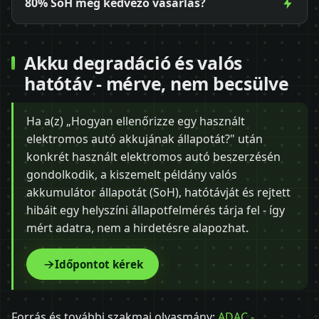
80% SoH még kedvező vásárlás?
Akku degradáció és valós
hatótáv - mérve, nem becsülve
Ha a(z) „Hogyan ellenőrizze egy használt
elektromos autó akkujának állapotát?" után
konkrét használt elektromos autó beszerzésén
gondolkodik, a kiszemelt példány valós
akkumulátor állapotát (SoH), hatótávját és rejtett
hibáit egy helyszíni állapotfelmérés tárja fel - így
mért adatra, nem a hirdetésre alapozhat.
Időpontot kérek
Forrás és további szakmai olvasmány:
ADAC -