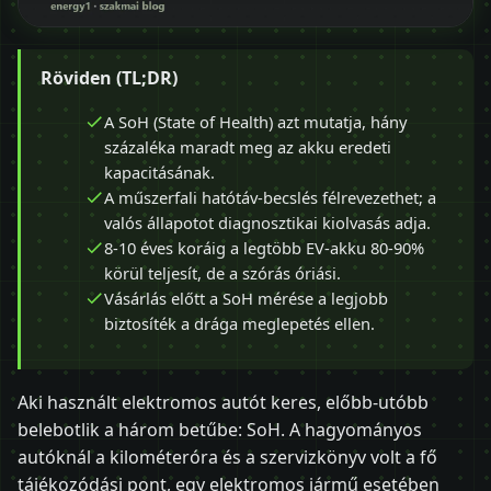
Röviden (TL;DR)
A SoH (State of Health) azt mutatja, hány
százaléka maradt meg az akku eredeti
kapacitásának.
A műszerfali hatótáv-becslés félrevezethet; a
valós állapotot diagnosztikai kiolvasás adja.
8-10 éves koráig a legtöbb EV-akku 80-90%
körül teljesít, de a szórás óriási.
Vásárlás előtt a SoH mérése a legjobb
biztosíték a drága meglepetés ellen.
Aki használt elektromos autót keres, előbb-utóbb
belebotlik a három betűbe: SoH. A hagyományos
autóknál a kilométeróra és a szervizkönyv volt a fő
tájékozódási pont, egy elektromos jármű esetében