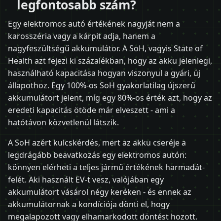
legfontosabb szám?
Egy elektromos autó értékének nagyját nem a
karosszéria vagy a kárpit adja, hanem a
nagyfeszültségű akkumulátor. A SoH, vagyis State of
Health azt fejezi ki százalékban, hogy az akku jelenlegi,
használható kapacitása hogyan viszonyul a gyári, új
állapothoz. Egy 100%-os SoH gyakorlatilag újszerű
akkumulátort jelent, míg egy 80%-os érték azt, hogy az
eredeti kapacitás ötöde már elveszett - ami a
hatótávon közvetlenül látszik.
A SoH azért kulcskérdés, mert az akku cseréje a
legdrágább beavatkozás egy elektromos autón:
könnyen elérheti a teljes jármű értékének harmadát-
felét. Aki használt EV-t vesz, valójában egy
akkumulátort vásárol négy keréken - és ennek az
akkumulátornak a kondíciója dönti el, hogy
megalapozott vagy elhamarkodott döntést hozott.