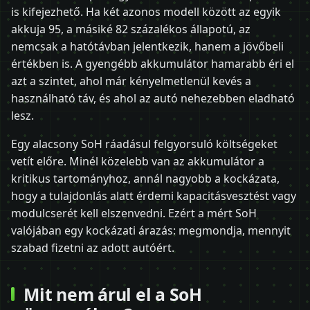
is kifejezhető. Ha két azonos modell között az egyik
akkuja 95, a másiké 82 százalékos állapotú, az
nemcsak a hatótávban jelentkezik, hanem a jövőbeli
értékben is. A gyengébb akkumulátor hamarabb éri el
azt a szintet, ahol már kényelmetlenül kevés a
használható táv, és ahol az autó nehezebben eladható
lesz.
Egy alacsony SoH ráadásul felgyorsuló költségeket
vetít előre. Minél közelebb van az akkumulátor a
kritikus tartományhoz, annál nagyobb a kockázata,
hogy a tulajdonlás alatt érdemi kapacitásvesztést vagy
modulcserét kell elszenvedni. Ezért a mért SoH
valójában egy kockázati árazás: megmondja, mennyit
szabad fizetni az adott autóért.
Mit nem árul el a SoH