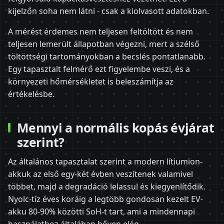
kijelzőn soha nem látni - csak a kiolvasott adatokban.
A mérést érdemes nem teljesen feltöltött és nem
teljesen lemerült állapotban végezni, mert a szélső
töltöttségi tartományokban a becslés pontatlanabb.
Egy tapasztalt felmérő ezt figyelembe veszi, és a
környezeti hőmérsékletet is beleszámítja az
értékelésbe.
Mennyi a normális kopás évjárat
szerint?
Az általános tapasztalat szerint a modern lítiumion-
akkuk az első egy-két évben veszítenek valamivel
többet, majd a degradáció lelassul és kiegyenlítődik.
Nyolc-tíz éves koráig a legtöbb gondosan kezelt EV-
akku 80-90% közötti SoH-t tart, ami a mindennapi