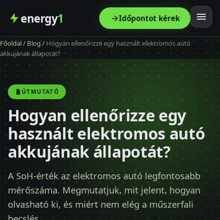
energy
1
Időpontot kérek
Főoldal
/
Blog
/
Hogyan ellenőrizze egy használt elektromos autó
Főoldal
akkujának állapotát?
Szolgáltatás
ÚTMUTATÓ
Árak
Hogyan ellenőrizze egy
használt elektromos autó
Modellek
akkujának állapotát?
Kapcsolat
A SoH-érték az elektromos autó legfontosabb
mérőszáma. Megmutatjuk, mit jelent, hogyan
Blog
olvasható ki, és miért nem elég a műszerfali
becslés.