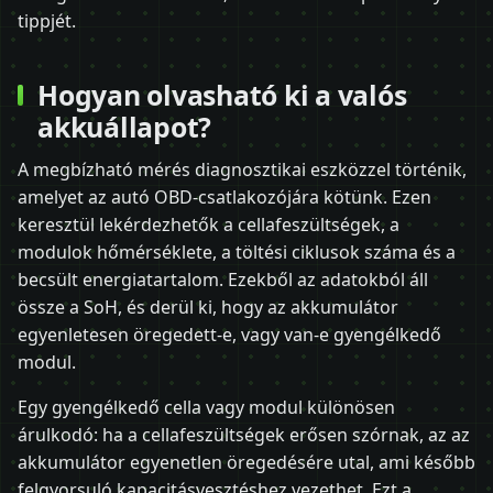
tippjét.
Hogyan olvasható ki a valós
akkuállapot?
A megbízható mérés diagnosztikai eszközzel történik,
amelyet az autó OBD-csatlakozójára kötünk. Ezen
keresztül lekérdezhetők a cellafeszültségek, a
modulok hőmérséklete, a töltési ciklusok száma és a
becsült energiatartalom. Ezekből az adatokból áll
össze a SoH, és derül ki, hogy az akkumulátor
egyenletesen öregedett-e, vagy van-e gyengélkedő
modul.
Egy gyengélkedő cella vagy modul különösen
árulkodó: ha a cellafeszültségek erősen szórnak, az az
akkumulátor egyenetlen öregedésére utal, ami később
felgyorsuló kapacitásvesztéshez vezethet. Ezt a