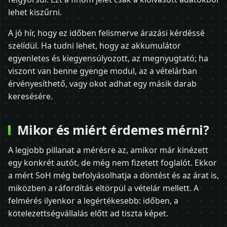
lehet kiszűrni.
A jó hír, hogy ez időben felismerve árazási kérdéssé
szelídül. Ha tudni lehet, hogy az akkumulátor
egyenletes és kiegyensúlyozott, az megnyugtató; ha
viszont van benne gyenge modul, az a vételárban
érvényesíthető, vagy okot adhat egy másik darab
keresésére.
Mikor és miért érdemes mérni?
A legjobb pillanat a mérésre az, amikor már kinézett
egy konkrét autót, de még nem fizetett foglalót. Ekkor
a mért SoH még befolyásolhatja a döntést és az árat is,
miközben a ráfordítás eltörpül a vételár mellett. A
felmérés ilyenkor a legértékesebb: időben, a
kötelezettségvállalás előtt ad tiszta képet.