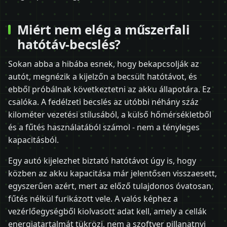
Miért nem elég a műszerfali
hatótáv-becslés?
Sokan abba a hibába esnek, hogy bekapcsolják az
autót, megnézik a kijelzőn a becsült hatótávot, és
ebből próbálnak következtetni az akku állapotára. Ez
csalóka. A fedélzeti becslés az utóbbi néhány száz
kilométer vezetési stílusából, a külső hőmérsékletből
és a fűtés használatából számol - nem a tényleges
kapacitásból.
Egy autó kijelezhet biztató hatótávot úgy is, hogy
közben az akku kapacitása már jelentősen visszaesett,
egyszerűen azért, mert az előző tulajdonos óvatosan,
fűtés nélkül furikázott vele. A valós képhez a
vezérlőegységből kiolvasott adat kell, amely a cellák
energiatartalmát tükrözi, nem a szoftver pillanatnyi