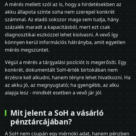
A mérés mellett szól az is, hogy a hirdetésekben az
akku állapota szinte soha nem szerepel konkrét
számmal. Az eladó sokszor maga sem tudja, hány
százalék maradt a kapacitásból, mert ezt csak
diagnosztikai eszközzel lehet kiolvasni. A vevő így
könnyen kerül információs hátrányba, amit egyetlen
mérés megszüntet.
Végül a mérés a tárgyalási pozíciót is megerősíti. Egy
konkrét, dokumentált SoH-érték birtokában nem
érzésre kell alkudni, hanem tényre lehet hivatkozni. Ha
az akku jó, az megnyugtató; ha gyengébb, az alku
alapja lesz - mindkét esetben a vevő jár jól.
Mit jelent a SoH a vásárló
pénztárcájában?
A SoH nem csupán egy mérnöki adat, hanem pénzben