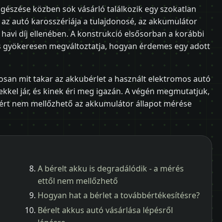
gészése közben sok vásárló találkozik egy szokatlan
gy az autó karosszériája a tulajdonosé, az akkumulátor
 havi díj ellenében. A konstrukció elsősorban a korábbi
 és gyökeresen megváltoztatja, hogyan érdemes egy adott
san mit takar az akkubérlet a használt elektromos autó
ekkel jár, és kinek éri meg igazán. A végén megmutatjuk,
miért nem mellőzhető az akkumulátor állapot mérése
A bérelt akku is degradálódik - a mérés
ettől nem mellőzhető
Hogyan hat a bérlet a továbbértékesítésre?
Bérelt akkus autó vásárlása lépésről