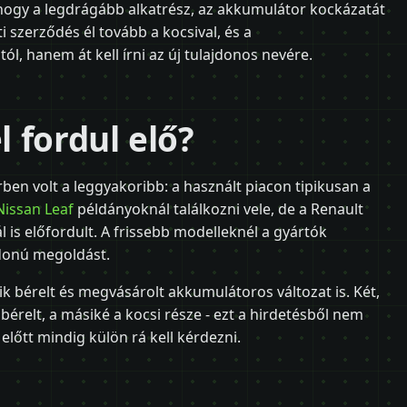
 hogy a legdrágább alkatrész, az akkumulátor kockázatát
ti szerződés él tovább a kocsival, és a
, hanem át kell írni az új tulajdonos nevére.
 fordul elő?
rben volt a leggyakoribb: a használt piacon tipikusan a
Nissan Leaf
példányoknál találkozni vele, de a Renault
 is előfordult. A frissebb modelleknél a gyártók
donú megoldást.
k bérelt és megvásárolt akkumulátoros változat is. Két,
érelt, a másiké a kocsi része - ezt a hirdetésből nem
előtt mindig külön rá kell kérdezni.