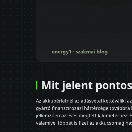
Mit jelent ponto
Az akkubérletnél az adásvétel kettéválik: a
gyártó finanszírozási háttércége továbbra is
jellemzően az éves megtett kilométerhez és
valamivel többet is fizet az akkucsomag ha