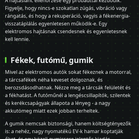
A hajtáslánc ellenőrzése egy próbaúttal kezdődik.
Figyelje, hogy nincs-e szokatlan zúgás, vibráció vagy
rángatás, és hogy a rekuperáció, vagyis a fékenergia-
visszatáplálás egyenletesen működik-e. Egy
elektromos hajtásnak csendesnek és egyenletesnek
kell lennie.
Fékek, futómű, gumik
Mivel az elektromos autók sokat fékeznek a motorral,
a tárcsafékek néha keveset dolgoznak, és
berozsdásodhatnak. Nézze meg a tárcsák felületét és
a fékhatást. A futóműnél a lengéscsillapítók, szilentek
és kerékcsapágyak állapota a lényeg - a nagy
akkutömeg miatt ezek jobban terheltek.
A gumik nemcsak biztonsági, hanem költségtényezők
is: a nehéz, nagy nyomatékú EV-k hamar koptatják