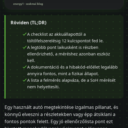
Röviden (TL;DR)
A checklist az akkuállapottól a
töltőfelszerelésig 12 kulcspontot fed le.
A legtöbb pont laikusként is részben
ellenőrizhető, a méréshez azonban eszköz
kell.
A dokumentáció és a hibakód-előélet legalább
annyira fontos, mint a fizikai állapot.
A lista a felmérés alapváza, de a SoH mérését
nem helyettesíti.
Egy használt autó megtekintése izgalmas pillanat, és
könnyű elveszni a részletekben vagy épp átsiklani a
fontos pontok felett. Egy jó ellenőrzőlista pont ezt