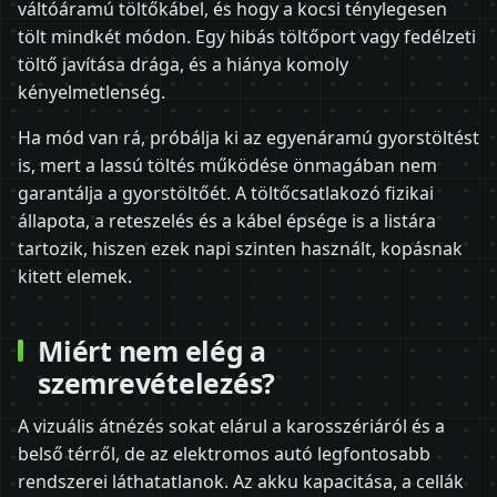
váltóáramú töltőkábel, és hogy a kocsi ténylegesen
tölt mindkét módon. Egy hibás töltőport vagy fedélzeti
töltő javítása drága, és a hiánya komoly
kényelmetlenség.
Ha mód van rá, próbálja ki az egyenáramú gyorstöltést
is, mert a lassú töltés működése önmagában nem
garantálja a gyorstöltőét. A töltőcsatlakozó fizikai
állapota, a reteszelés és a kábel épsége is a listára
tartozik, hiszen ezek napi szinten használt, kopásnak
kitett elemek.
Miért nem elég a
szemrevételezés?
A vizuális átnézés sokat elárul a karosszériáról és a
belső térről, de az elektromos autó legfontosabb
rendszerei láthatatlanok. Az akku kapacitása, a cellák