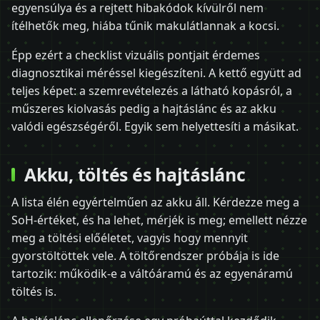
egyensúlya és a rejtett hibakódok kívülről nem
ítélhetők meg, hiába tűnik makulátlannak a kocsi.
Épp ezért a checklist vizuális pontjait érdemes
diagnosztikai méréssel kiegészíteni. A kettő együtt ad
teljes képet: a szemrevételezés a látható kopásról, a
műszeres kiolvasás pedig a hajtáslánc és az akku
valódi egészségéről. Egyik sem helyettesíti a másikat.
Akku, töltés és hajtáslánc
A lista élén egyértelműen az akku áll. Kérdezze meg a
SoH-értéket, és ha lehet, mérjék is meg; emellett nézze
meg a töltési előéletet, vagyis hogy mennyit
gyorstöltöttek vele. A töltőrendszer próbája is ide
tartozik: működik-e a váltóáramú és az egyenáramú
töltés is.