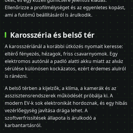
őket, és egy közeli gumicsere jelentős kiadás.
Ellenőrizze a profilmélységet és az egyenletes kopást,
ami a futómű beállításáról is árulkodik.
Karosszéria és belső tér
A karosszériánál a korábbi ütközés nyomait keresse:
eltérő fényezés, hézagok, friss csavarnyomok. Egy
elektromos autónál a padló alatti akku miatt az alváz
sérülése különösen kockázatos, ezért érdemes alulról
is ránézni.
A belső térben a kijelzők, a klíma, a kamerák és az
asszisztensrendszerek működését próbálja ki. A
modern EV-k sok elektronikát hordoznak, és egy hibás
vezérlőegység javítása drága lehet. A
szoftverfrissítések állapota is árulkodó a
karbantartásról.