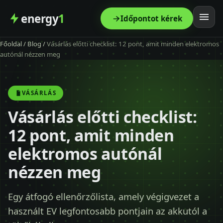
energy
1
Időpontot kérek
Főoldal
/
Blog
/
Vásárlás előtti checklist: 12 pont, amit minden elektromos
Főoldal
autónál nézzen meg
Szolgáltatás
VÁSÁRLÁS
Árak
Vásárlás előtti checklist:
12 pont, amit minden
Modellek
elektromos autónál
Kapcsolat
nézzen meg
Blog
Egy átfogó ellenőrzőlista, amely végigvezet a
használt EV legfontosabb pontjain az akkutól a