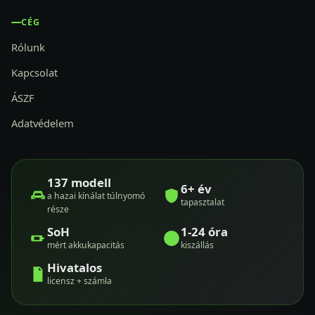
CÉG
Rólunk
Kapcsolat
ÁSZF
Adatvédelem
137 modell
6+ év
a hazai kínálat túlnyomó
tapasztalat
része
SoH
1-24 óra
mért akkukapacitás
kiszállás
Hivatalos
licensz + számla