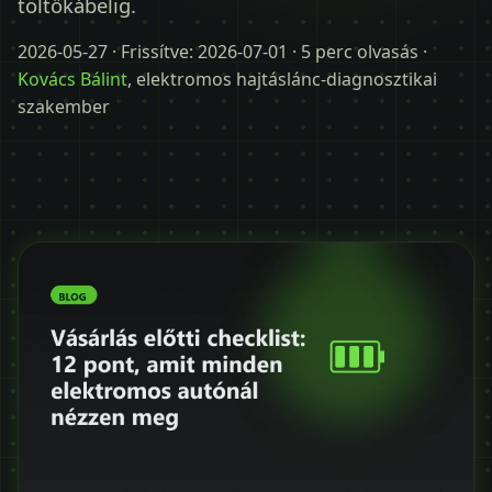
töltőkábelig.
Időpontot kérek
2026-05-27
· Frissítve:
2026-07-01
· 5 perc olvasás ·
+36 30 680 7511
Kovács Bálint
, elektromos hajtáslánc-diagnosztikai
szakember