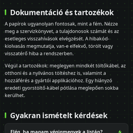
Dokumentáció és tartozékok
A papírok ugyanolyan fontosak, mint a fém. Nézze
meg a szervizkönyvet, a tulajdonosok számát és az
esetleges visszahívások elvégzését. A hibakód-
kiolvasás megmutatja, van-e elfekvő, törölt vagy
visszatérő hiba a rendszerben.
Végül a tartozékok: meglegyen mindkét töltőkábel, az
otthoni és a nyilvános töltéshez is, valamint a
hozzáférés a gyártói applikációhoz. Egy hiányzó
eredeti gyorstöltő-kábel pótlása meglepően sokba
kerülhet.
Gyakran ismételt kérdések
Elég, ha magam végigmegyek a listán?