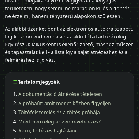
hivatott megakadályozni: végigvezet a lényeges
területeken, hogy semmi ne maradjon ki, és a döntés
ne érzelmi, hanem tényszerű alapokon szülessen.
Az alábbi tizenkét pont az elektromos autókra szabott,
logikus sorrendben halad az akkutól a tartozékokig.
Egy részük laikusként is ellenőrizhető, máshoz műszer
és tapasztalat kell - a lista így a saját átnézéshez és a
felméréshez is jó váz.
Tartalomjegyzék
A dokumentáció átnézése tételesen
A próbaút: amit menet közben figyeljen
Töltőfelszerelés és a töltés próbája
Miért nem elég a szemrevételezés?
Akku, töltés és hajtáslánc