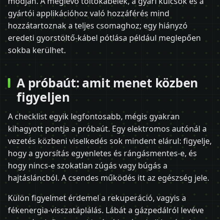
módján. A meglévő töltőkábelek, a gyári kulcsok és a
gyártói applikációhoz való hozzáférés mind
hozzátartoznak a teljes csomaghoz; egy hiányzó
eredeti gyorstöltő-kábel pótlása például meglepően
sokba kerülhet.
A próbaút: amit menet közben
figyeljen
A checklist egyik legfontosabb, mégis gyakran
kihagyott pontja a próbaút. Egy elektromos autónál a
vezetés közbeni viselkedés sok mindent elárul: figyelje,
hogy a gyorsítás egyenletes és rángásmentes-e, és
hogy nincs-e szokatlan zúgás vagy búgás a
hajtásláncból. A csendes működés itt az egészség jele.
Külön figyelmet érdemel a rekuperáció, vagyis a
fékenergia-visszatáplálás. Lábát a gázpedálról levéve