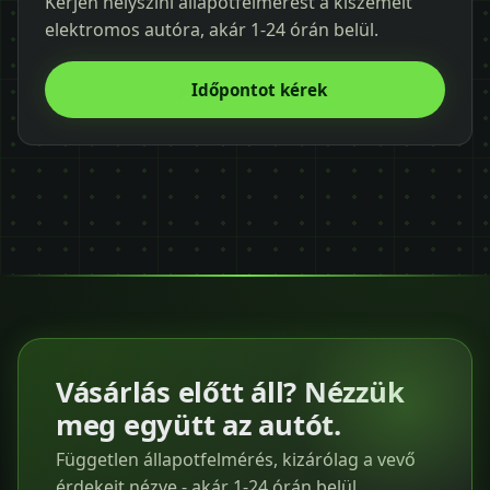
Kérjen helyszíni állapotfelmérést a kiszemelt
elektromos autóra, akár 1-24 órán belül.
Időpontot kérek
Vásárlás előtt áll? Nézzük
meg együtt az autót.
Független állapotfelmérés, kizárólag a vevő
érdekeit nézve - akár 1-24 órán belül,