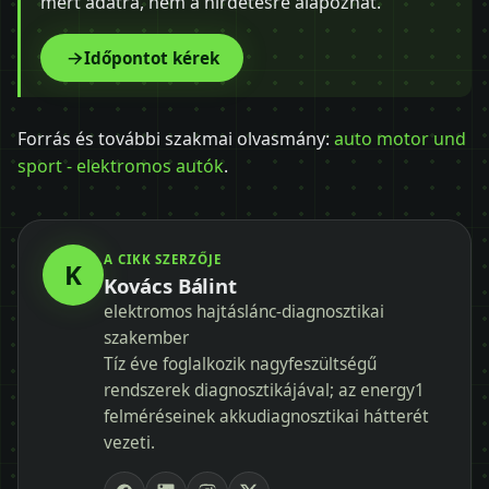
mért adatra, nem a hirdetésre alapozhat.
Időpontot kérek
Forrás és további szakmai olvasmány:
auto motor und
sport - elektromos autók
.
A CIKK SZERZŐJE
K
Kovács Bálint
elektromos hajtáslánc-diagnosztikai
szakember
Tíz éve foglalkozik nagyfeszültségű
rendszerek diagnosztikájával; az energy1
felméréseinek akkudiagnosztikai hátterét
vezeti.