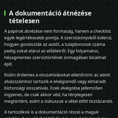
A dokumentáció átnézése
tételesen
A papírok átnézése nem formaság, hanem a checklist
egyik legértékesebb pontja. A szervizkönyvből kiderül,
hogyan gondozták az autót, a tulajdonosok száma
pedig sokat elárul az előéletről. Egy folyamatos,
hézagmentes szerviztörténet önmagában bizalmat
épít.
Külön érdemes a visszahívásokat ellenőrizni: az adott
alvázszámhoz tartozik-e elvégzendő vagy elmaradt
biztonsági visszahívás. Ezek elvégzése jellemzően
ingyenes, de csak akkor véd, ha ténylegesen
megtörtént, ezért a státuszuk a vétel előtt tisztázandó.
A tartozékok is a dokumentáció részei a maguk