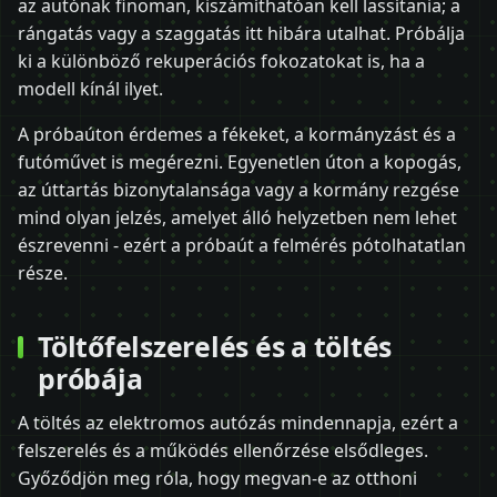
az autónak finoman, kiszámíthatóan kell lassítania; a
rángatás vagy a szaggatás itt hibára utalhat. Próbálja
ki a különböző rekuperációs fokozatokat is, ha a
modell kínál ilyet.
A próbaúton érdemes a fékeket, a kormányzást és a
futóművet is megérezni. Egyenetlen úton a kopogás,
az úttartás bizonytalansága vagy a kormány rezgése
mind olyan jelzés, amelyet álló helyzetben nem lehet
észrevenni - ezért a próbaút a felmérés pótolhatatlan
része.
Töltőfelszerelés és a töltés
próbája
A töltés az elektromos autózás mindennapja, ezért a
felszerelés és a működés ellenőrzése elsődleges.
Győződjön meg róla, hogy megvan-e az otthoni