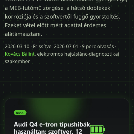
Időpontot kérek
a MEB-futómű zörgése, a hátsó dobfékek
korróziója és a szoftvertől függő gyorstöltés.
+36 30 680 7511
Ezeket vétel előtt mért adattal érdemes
alátámasztani.
2026-03-10
· Frissítve:
2026-07-01
· 9 perc olvasás ·
Kovács Bálint
, elektromos hajtáslánc-diagnosztikai
szakember