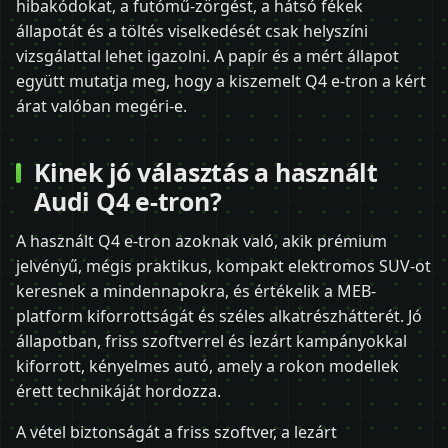
hibakódokat, a futómű-zörgést, a hátsó fékek
állapotát és a töltés viselkedését csak helyszíni
vizsgálattal lehet igazolni. A papír és a mért állapot
együtt mutatja meg, hogy a kiszemelt Q4 e-tron a kért
árat valóban megéri-e.
Kinek jó választás a használt
Audi Q4 e-tron?
A használt Q4 e-tron azoknak való, akik prémium
jelvényű, mégis praktikus, kompakt elektromos SUV-ot
keresnek a mindennapokra, és értékelik a MEB-
platform kiforrottságát és széles alkatrészhátterét. Jó
állapotban, friss szoftverrel és lezárt kampányokkal
kiforrott, kényelmes autó, amely a rokon modellek
érett technikáját hordozza.
A vétel biztonságát a friss szoftver, a lezárt