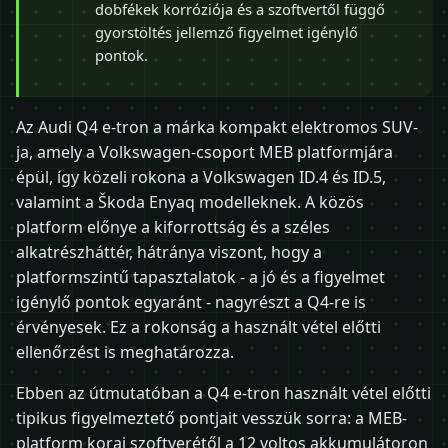
dobfékek korróziója és a szoftvertől függő
gyorstöltés jellemző figyelmet igénylő
pontok.
Az Audi Q4 e-tron a márka kompakt elektromos SUV-
ja, amely a Volkswagen-csoport MEB platformjára
épül, így közeli rokona a Volkswagen ID.4 és ID.5,
valamint a Škoda Enyaq modelleknek. A közös
platform előnye a kiforrottság és a széles
alkatrészháttér, hátránya viszont, hogy a
platformszintű tapasztalatok - a jó és a figyelmet
igénylő pontok egyaránt - nagyrészt a Q4-re is
érvényesek. Ez a rokonság a használt vétel előtti
ellenőrzést is meghatározza.
Ebben az útmutatóban a Q4 e-tron használt vétel előtti
tipikus figyelmeztető pontjait vesszük sorra: a MEB-
platform korai szoftverétől a 12 voltos akkumulátoron