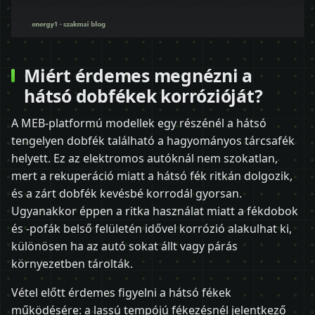
Miért érdemes megnézni a
hátsó dobfékek korrózióját?
A MEB-platformú modellek egy részénél a hátsó
tengelyen dobfék található a hagyományos tárcsafék
helyett. Ez az elektromos autóknál nem szokatlan,
mert a rekuperáció miatt a hátsó fék ritkán dolgozik,
és a zárt dobfék kevésbé korrodál gyorsan.
Ugyanakkor éppen a ritka használat miatt a fékdobok
és -pofák belső felületén idővel korrózió alakulhat ki,
különösen ha az autó sokat állt vagy párás
környezetben tárolták.
Vétel előtt érdemes figyelni a hátsó fékek
működésére: a lassú tempójú fékezésnél jelentkező