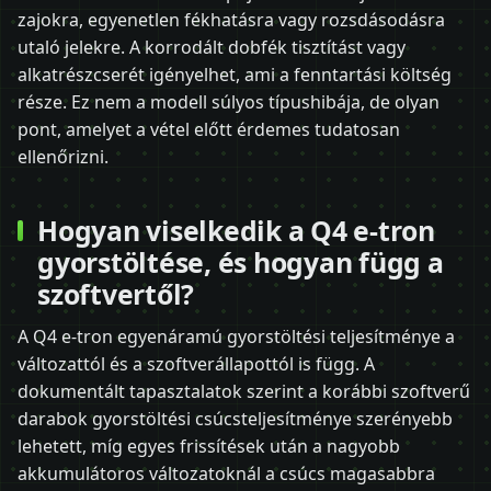
zajokra, egyenetlen fékhatásra vagy rozsdásodásra
utaló jelekre. A korrodált dobfék tisztítást vagy
alkatrészcserét igényelhet, ami a fenntartási költség
része. Ez nem a modell súlyos típushibája, de olyan
pont, amelyet a vétel előtt érdemes tudatosan
ellenőrizni.
Hogyan viselkedik a Q4 e-tron
gyorstöltése, és hogyan függ a
szoftvertől?
A Q4 e-tron egyenáramú gyorstöltési teljesítménye a
változattól és a szoftverállapottól is függ. A
dokumentált tapasztalatok szerint a korábbi szoftverű
darabok gyorstöltési csúcsteljesítménye szerényebb
lehetett, míg egyes frissítések után a nagyobb
akkumulátoros változatoknál a csúcs magasabbra