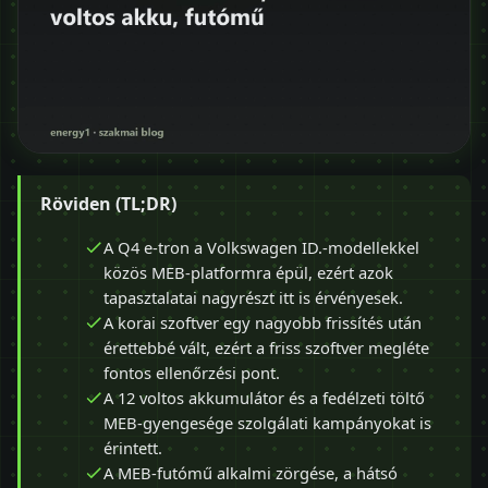
Röviden (TL;DR)
A Q4 e-tron a Volkswagen ID.-modellekkel
közös MEB-platformra épül, ezért azok
tapasztalatai nagyrészt itt is érvényesek.
A korai szoftver egy nagyobb frissítés után
érettebbé vált, ezért a friss szoftver megléte
fontos ellenőrzési pont.
A 12 voltos akkumulátor és a fedélzeti töltő
MEB-gyengesége szolgálati kampányokat is
érintett.
A MEB-futómű alkalmi zörgése, a hátsó