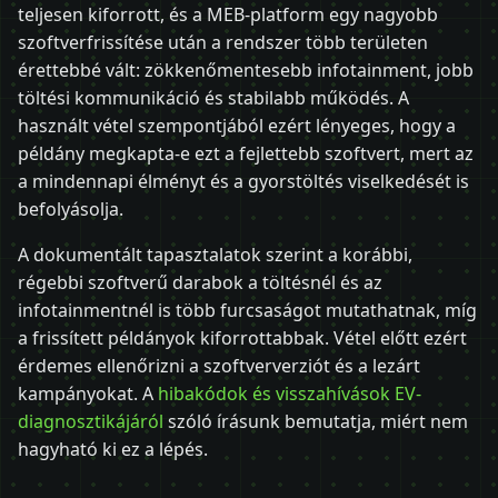
teljesen kiforrott, és a MEB-platform egy nagyobb
szoftverfrissítése után a rendszer több területen
érettebbé vált: zökkenőmentesebb infotainment, jobb
töltési kommunikáció és stabilabb működés. A
használt vétel szempontjából ezért lényeges, hogy a
példány megkapta-e ezt a fejlettebb szoftvert, mert az
a mindennapi élményt és a gyorstöltés viselkedését is
befolyásolja.
A dokumentált tapasztalatok szerint a korábbi,
régebbi szoftverű darabok a töltésnél és az
infotainmentnél is több furcsaságot mutathatnak, míg
a frissített példányok kiforrottabbak. Vétel előtt ezért
érdemes ellenőrizni a szoftververziót és a lezárt
kampányokat. A
hibakódok és visszahívások EV-
diagnosztikájáról
szóló írásunk bemutatja, miért nem
hagyható ki ez a lépés.