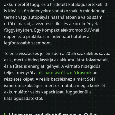
akkuméretől függ, és a hirdetett katalógusértékek itt
is ideális körülményekre vonatkoznak. A mindennapi,
terhelt vagy autópályás használatban a valós szám
ettől elmarad, a vezetési stílus és a körülmények
függvényében. Egy kompakt elektromos SUV-nál
éppen ez a praktikus, mindennapi hatótáv a
legfontosabb szempont.
Télen a visszaesés jellemzően a 20-35 százalékos sávba
esik, mert a hideg lassítja az akkumulátor folyamatait,
és a fűtés is energiát igényel. A várható hidegidős
teljesítményről a
téli hatótávról szóló írásunk
ad
részletes képet. A reális becsléshez a mért SoH
ismerete szükséges, mert ez mutatja meg a konkrét
akkumulátor valós kapacitását, függetlenül a
katalógusadatoktól.