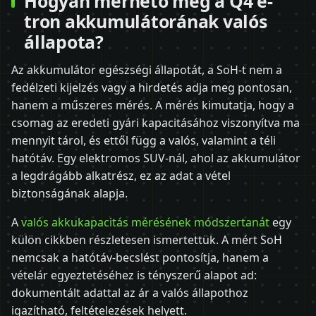
Hogyan mérhető meg a Q4 e-
tron akkumulátorának valós
állapota?
Az akkumulátor egészségi állapotát, a SoH-t nem a
fedélzeti kijelzés vagy a hirdetés adja meg pontosan,
hanem a műszeres mérés. A mérés kimutatja, hogy a
csomag az eredeti gyári kapacitásához viszonyítva ma
mennyit tárol, és ettől függ a valós, valamint a téli
hatótáv. Egy elektromos SUV-nál, ahol az akkumulátor
a legdrágább alkatrész, ez az adat a vétel
biztonságának alapja.
A
valós akkukapacitás mérésének módszertanát
egy
külön cikkben részletesen ismertettük. A mért SoH
nemcsak a hatótáv-becslést pontosítja, hanem a
vételár egyeztetéséhez is tényszerű alapot ad:
dokumentált adattal az ár a valós állapothoz
igazítható, feltételezések helyett.