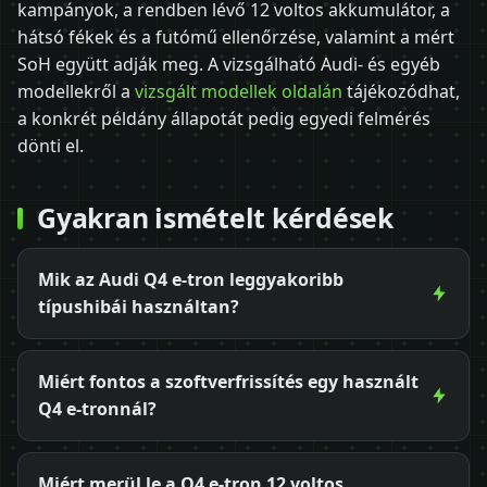
kampányok, a rendben lévő 12 voltos akkumulátor, a
hátsó fékek és a futómű ellenőrzése, valamint a mért
SoH együtt adják meg. A vizsgálható Audi- és egyéb
modellekről a
vizsgált modellek oldalán
tájékozódhat,
a konkrét példány állapotát pedig egyedi felmérés
dönti el.
Gyakran ismételt kérdések
Mik az Audi Q4 e-tron leggyakoribb
típushibái használtan?
Miért fontos a szoftverfrissítés egy használt
Q4 e-tronnál?
Miért merül le a Q4 e-tron 12 voltos