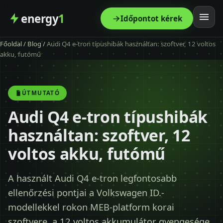
energy
1
Időpontot kérek
Főoldal
/
Blog
/
Audi Q4 e-tron típushibák használtan: szoftver, 12 voltos
Főoldal
akku, futómű
Szolgáltatás
ÚTMUTATÓ
Árak
Audi Q4 e-tron típushibák
használtan: szoftver, 12
Modellek
voltos akku, futómű
Kapcsolat
A használt Audi Q4 e-tron legfontosabb
ellenőrzési pontjai a Volkswagen ID.-
Blog
modellekkel rokon MEB-platform korai
szoftvere, a 12 voltos akkumulátor gyengesége,