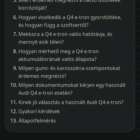
Miért érdemes megnézni a hátsó dobfékek
korrózióját?
Hogyan viselkedik a Q4 e-tron gyorstöltése,
és hogyan függ a szoftvertől?
Mekkora a Q4 e-tron valós hatótávja, és
mennyit esik télen?
Hogyan mérhető meg a Q4 e-tron
akkumulátorának valós állapota?
Milyen gumi- és karosszéria-szempontokat
érdemes megnézni?
Milyen dokumentumokat kérjen egy használt
Audi Q4 e-tron esetén?
Kinek jó választás a használt Audi Q4 e-tron?
Gyakori kérdések
Állapotfelmérés