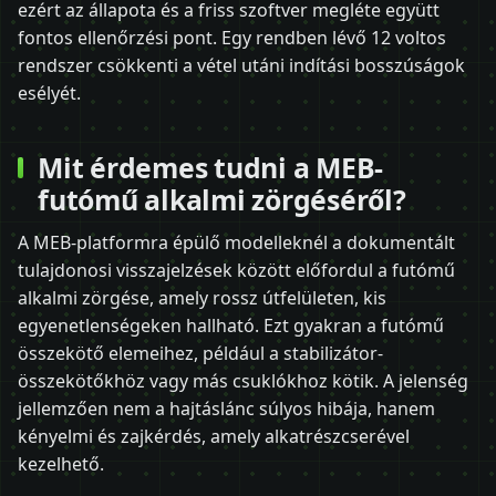
ezért az állapota és a friss szoftver megléte együtt
fontos ellenőrzési pont. Egy rendben lévő 12 voltos
rendszer csökkenti a vétel utáni indítási bosszúságok
esélyét.
Mit érdemes tudni a MEB-
futómű alkalmi zörgéséről?
A MEB-platformra épülő modelleknél a dokumentált
tulajdonosi visszajelzések között előfordul a futómű
alkalmi zörgése, amely rossz útfelületen, kis
egyenetlenségeken hallható. Ezt gyakran a futómű
összekötő elemeihez, például a stabilizátor-
összekötőkhöz vagy más csuklókhoz kötik. A jelenség
jellemzően nem a hajtáslánc súlyos hibája, hanem
kényelmi és zajkérdés, amely alkatrészcserével
kezelhető.