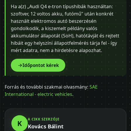
Ha a(z) „Audi Q4 e-tron típushibák használtan:
szoftver, 12 voltos akku, futómű" után konkrét
használt elektromos autó beszerzésén
gondolkodik, a kiszemelt példány valós
akkumulátor állapotát (SoH), hatótávját és rejtett
hibáit egy helyszíni állapotfelmérés tárja fel - így
mért adatra, nem a hirdetésre alapozhat.
Időpontot kérek
Forrás és további szakmai olvasmány:
SAE
International - electric vehicles
.
A CIKK SZERZŐJE
K
Kovács Bálint