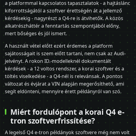
a platformmal kapcsolatos tapasztalatok - a hajtáslánc
kiforrottságától a szoftver érettségén át a jellemző
kérdésekig - nagyrészt a Q4-re is átvihetők. A közös
alkatrészháttér a fenntartás szempontjából előny,
mert bőséges és jól ismert.
A használt vétel előtt ezért érdemes a platform
sajátosságait is szem előtt tartani, nem csak az Audi-
jelvényt. A rokon ID.-modelleknél dokumentált
kérdések - a 12 voltos rendszer, a korai szoftver és a
töltés viselkedése - a Q4-nél is relevánsak. A pontos
változat és évjárat a VIN alapján megerősíthető, ami
segít eldönteni, mennyire érett példányról van szó.
Miért fordulópont a korai Q4 e-
tron szoftverfrissítése?
A legelső Q4 e-tron példányok szoftvere még nem volt