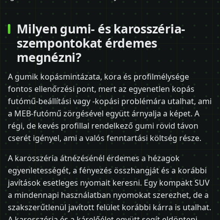
Milyen gumi- és karosszéria-
szempontokat érdemes
megnézni?
A gumik kopásmintázata, kora és profilmélysége
fontos ellenőrzési pont, mert az egyenetlen kopás
futómű-beállítási vagy -kopási problémára utalhat, ami
a MEB-futómű zörgésével együtt árnyalja a képet. A
régi, de kevés profillal rendelkező gumi rövid távon
cserét igényel, ami a valós fenntartási költség része.
A karosszéria átnézésénél érdemes a hézagok
egyenletességét, a fényezés összhangját és a korábbi
javítások esetleges nyomait keresni. Egy kompakt SUV
a mindennapi használatban nyomokat szerezhet, de a
szakszerűtlenül javított felület korábbi kárra is utalhat.
A karosszéria és a kárelőélet együtt segít eldönteni,