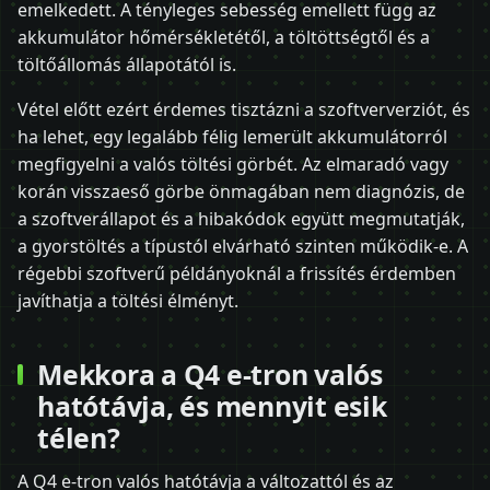
emelkedett. A tényleges sebesség emellett függ az
akkumulátor hőmérsékletétől, a töltöttségtől és a
töltőállomás állapotától is.
Vétel előtt ezért érdemes tisztázni a szoftververziót, és
ha lehet, egy legalább félig lemerült akkumulátorról
megfigyelni a valós töltési görbét. Az elmaradó vagy
korán visszaeső görbe önmagában nem diagnózis, de
a szoftverállapot és a hibakódok együtt megmutatják,
a gyorstöltés a típustól elvárható szinten működik-e. A
régebbi szoftverű példányoknál a frissítés érdemben
javíthatja a töltési élményt.
Mekkora a Q4 e-tron valós
hatótávja, és mennyit esik
télen?
A Q4 e-tron valós hatótávja a változattól és az