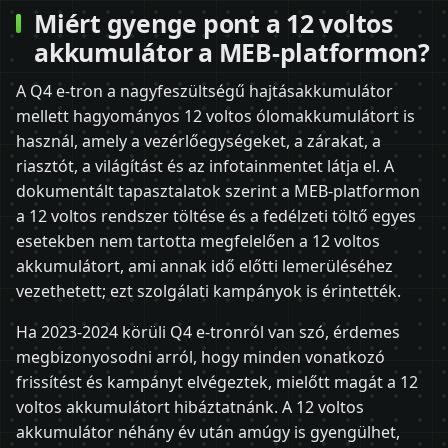
Miért gyenge pont a 12 voltos
akkumulátor a MEB-platformon?
A Q4 e-tron a nagyfeszültségű hajtásakkumulátor
mellett hagyományos 12 voltos ólomakkumulátort is
használ, amely a vezérlőegységeket, a zárakat, a
riasztót, a világítást és az infotainmentet látja el. A
dokumentált tapasztalatok szerint a MEB-platformon
a 12 voltos rendszer töltése és a fedélzeti töltő egyes
esetekben nem tartotta megfelelően a 12 voltos
akkumulátort, ami annak idő előtti lemerüléséhez
vezethetett; ezt szolgálati kampányok is érintették.
Ha 2023-2024 körüli Q4 e-tronról van szó, érdemes
megbizonyosodni arról, hogy minden vonatkozó
frissítést és kampányt elvégeztek, mielőtt magát a 12
voltos akkumulátort hibáztatnánk. A 12 voltos
akkumulátor néhány év után amúgy is gyengülhet,