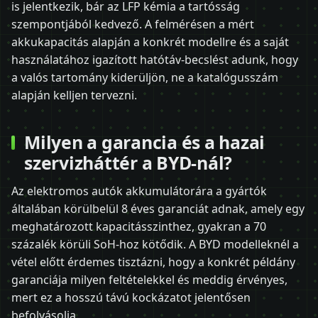
is jelentkezik, bár az LFP kémia a tartósság
szempontjából kedvező. A felmérésen a mért
akkukapacitás alapján a konkrét modellre és a saját
használatához igazított hatótáv-becslést adunk, hogy
a valós tartomány kiderüljön, ne a katalógusszám
alapján kelljen tervezni.
Milyen a garancia és a hazai
szervizháttér a BYD-nál?
Az elektromos autók akkumulátorára a gyártók
általában körülbelül 8 éves garanciát adnak, amely egy
meghatározott kapacitásszinthez, gyakran a 70
százalék körüli SoH-hoz kötődik. A BYD modelleknél a
vétel előtt érdemes tisztázni, hogy a konkrét példány
garanciája milyen feltételekkel és meddig érvényes,
mert ez a hosszú távú kockázatot jelentősen
befolyásolja.