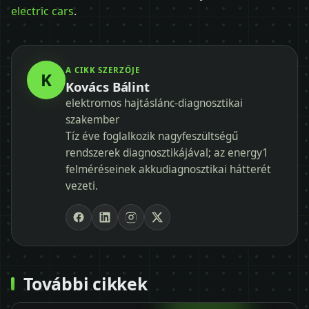
electric cars
.
A CIKK SZERZŐJE
K
Kovács Bálint
elektromos hajtáslánc-diagnosztikai
szakember
Tíz éve foglalkozik nagyfeszültségű
rendszerek diagnosztikájával; az energy1
felméréseinek akkudiagnosztikai hátterét
vezeti.
További cikkek