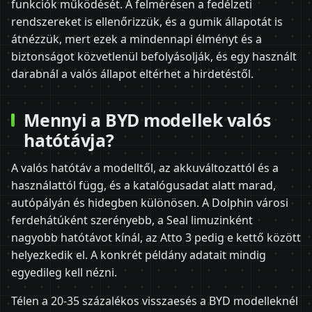
funkciók működését. A felmérésen a fedélzeti
rendszereket is ellenőrizzük, és a gumik állapotát is
átnézzük, mert ezek a mindennapi élményt és a
biztonságot közvetlenül befolyásolják, és egy használt
darabnál a valós állapot eltérhet a hirdetéstől.
Mennyi a BYD modellek valós
hatótávja?
A valós hatótáv a modelltől, az akkuváltozattól és a
használattól függ, és a katalógusadat alatt marad,
autópályán és hidegben különösen. A Dolphin városi
ferdehátúként szerényebb, a Seal limuzinként
nagyobb hatótávot kínál, az Atto 3 pedig e kettő között
helyezkedik el. A konkrét példány adatait mindig
egyedileg kell nézni.
Télen a 20-35 százalékos visszaesés a BYD modelleknél