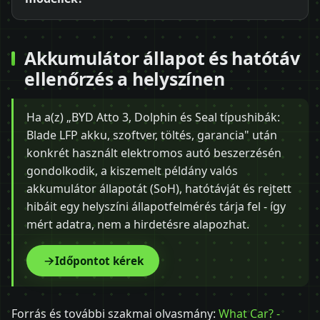
Akkumulátor állapot és hatótáv
ellenőrzés a helyszínen
Ha a(z) „BYD Atto 3, Dolphin és Seal típushibák:
Blade LFP akku, szoftver, töltés, garancia" után
konkrét használt elektromos autó beszerzésén
gondolkodik, a kiszemelt példány valós
akkumulátor állapotát (SoH), hatótávját és rejtett
hibáit egy helyszíni állapotfelmérés tárja fel - így
mért adatra, nem a hirdetésre alapozhat.
Időpontot kérek
Forrás és további szakmai olvasmány:
What Car? -