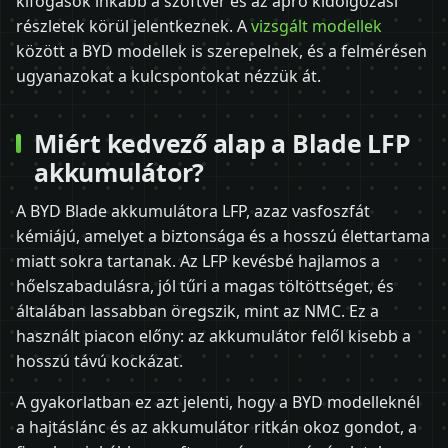
kifogások inkább a szoftver és az apró kidolgozási
részletek körül jelentkeznek. A
vizsgált modellek
között a BYD modellek is szerepelnek, és a felmérésen
ugyanazokat a kulcspontokat nézzük át.
Miért kedvező alap a Blade LFP
akkumulátor?
A BYD Blade akkumulátora LFP, azaz vasfoszfát
kémiájú, amelyet a biztonsága és a hosszú élettartama
miatt sokra tartanak. Az LFP kevésbé hajlamos a
hőelszabadulásra, jól tűri a magas töltöttséget, és
általában lassabban öregszik, mint az NMC. Ez a
használt piacon előny: az akkumulátor felől kisebb a
hosszú távú kockázat.
A gyakorlatban ez azt jelenti, hogy a BYD modelleknél
a hajtáslánc és az akkumulátor ritkán okoz gondot, a