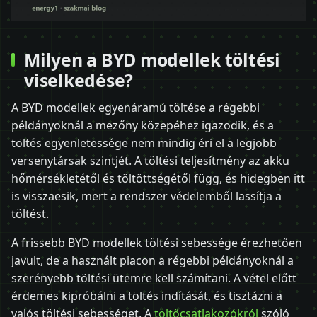
Milyen a BYD modellek töltési
viselkedése?
A BYD modellek egyenáramú töltése a régebbi
példányoknál a mezőny közepéhez igazodik, és a
töltés egyenletessége nem mindig éri el a legjobb
versenytársak szintjét. A töltési teljesítmény az akku
hőmérsékletétől és töltöttségétől függ, és hidegben itt
is visszaesik, mert a rendszer védelemből lassítja a
töltést.
A frissebb BYD modellek töltési sebessége érezhetően
javult, de a használt piacon a régebbi példányoknál a
szerényebb töltési ütemre kell számítani. A vétel előtt
érdemes kipróbálni a töltés indítását, és tisztázni a
valós töltési sebességet. A
töltőcsatlakozókról
szóló