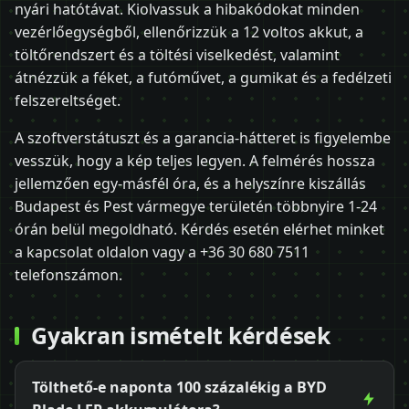
nyári hatótávat. Kiolvassuk a hibakódokat minden
vezérlőegységből, ellenőrizzük a 12 voltos akkut, a
töltőrendszert és a töltési viselkedést, valamint
átnézzük a féket, a futóművet, a gumikat és a fedélzeti
felszereltséget.
A szoftverstátuszt és a garancia-hátteret is figyelembe
vesszük, hogy a kép teljes legyen. A felmérés hossza
jellemzően egy-másfél óra, és a helyszínre kiszállás
Budapest és Pest vármegye területén többnyire 1-24
órán belül megoldható. Kérdés esetén elérhet minket
a kapcsolat oldalon vagy a +36 30 680 7511
telefonszámon.
Gyakran ismételt kérdések
Tölthető-e naponta 100 százalékig a BYD