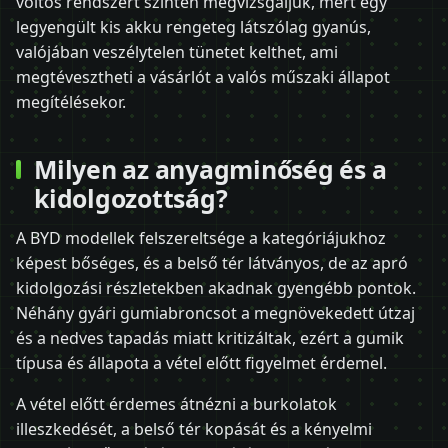
voltos rendszert szintén megvizsgáljuk, mert egy
legyengült kis akku rengeteg látszólag gyanús,
valójában veszélytelen tünetet kelthet, ami
megtévesztheti a vásárlót a valós műszaki állapot
megítélésekor.
Milyen az anyagminőség és a
kidolgozottság?
A BYD modellek felszereltsége a kategóriájukhoz
képest bőséges, és a belső tér látványos, de az apró
kidolgozási részletekben akadnak gyengébb pontok.
Néhány gyári gumiabroncsot a megnövekedett útzaj
és a nedves tapadás miatt kritizáltak, ezért a gumik
típusa és állapota a vétel előtt figyelmet érdemel.
A vétel előtt érdemes átnézni a burkolatok
illeszkedését, a belső tér kopását és a kényelmi