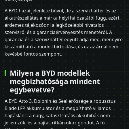
A BYD hazai jelenléte bővül, de a szervizháttér és az
alkatrészellátás a márka helyi hálózatától függ, ezért
érdemes tájékozódni a legközelebbi hivatalos
szervizről és a garanciaérvényesítés menetéről. A
garancia és a szervizháttér együtt adja meg, mennyire
kiszámítható a modell birtoklása, és ez az árnál nem
kevésbé fontos szempont.
Milyen a BYD modellek
megbízhatósága mindent
egybevetve?
A BYD Atto 3, Dolphin és Seal erőssége a robusztus
Blade LFP akkumulátor és a megbízható villamos
hajtáslánc: a nagy, katasztrofális akkuhibák nem
jellemzők, és a hajtás ritkán okoz gondot. A fő