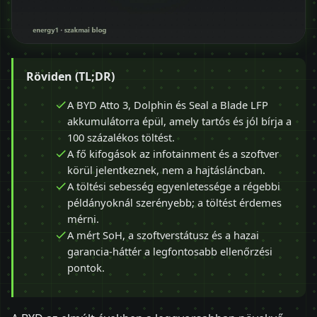
Röviden (TL;DR)
A BYD Atto 3, Dolphin és Seal a Blade LFP
akkumulátorra épül, amely tartós és jól bírja a
100 százalékos töltést.
A fő kifogások az infotainment és a szoftver
körül jelentkeznek, nem a hajtásláncban.
A töltési sebesség egyenletessége a régebbi
példányoknál szerényebb; a töltést érdemes
mérni.
A mért SoH, a szoftverstátusz és a hazai
garancia-háttér a legfontosabb ellenőrzési
pontok.