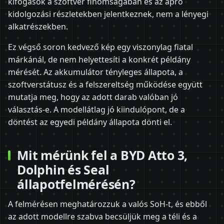
kifogások a szoftver finomságában és az apró
kidolgozási részletekben jelentkeznek, nem a lényegi
alkatrészekben.
Ez végső soron kedvező kép egy viszonylag fiatal
márkánál, de nem helyettesíti a konkrét példány
mérését. Az akkumulátor tényleges állapota, a
szoftverstátusz és a felszereltség működése együtt
mutatja meg, hogy az adott darab valóban jó
választás-e. A modellátlag jó kiindulópont, de a
döntést az egyedi példány állapota dönti el.
Mit mérünk fel a BYD Atto 3,
Dolphin és Seal
állapotfelmérésén?
A felmérésen meghatározzuk a valós SoH-t, és ebből
az adott modellre szabva becsüljük meg a téli és a