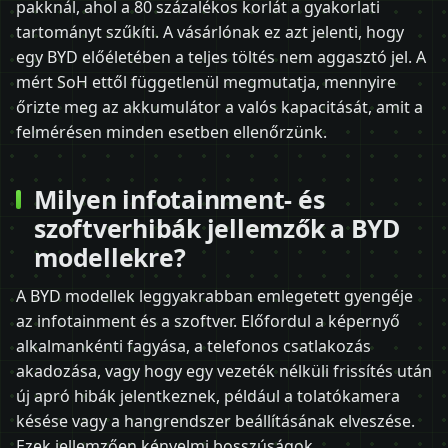
pakknál, ahol a 80 százalékos korlát a gyakorlati
tartományt szűkíti. A vásárlónak ez azt jelenti, hogy
egy BYD előéletében a teljes töltés nem aggasztó jel. A
mért SoH ettől függetlenül megmutatja, mennyire
őrizte meg az akkumulátor a valós kapacitását, amit a
felmérésen minden esetben ellenőrzünk.
Milyen infotainment- és
szoftverhibák jellemzők a BYD
modellekre?
A BYD modellek leggyakrabban emlegetett gyengéje
az infotainment és a szoftver. Előfordul a képernyő
alkalmankénti fagyása, a telefonos csatlakozás
akadozása, vagy hogy egy vezeték nélküli frissítés után
új apró hibák jelentkeznek, például a tolatókamera
késése vagy a hangrendszer beállításának elveszése.
Ezek jellemzően kényelmi bosszúságok.