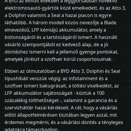
A BYD az elmúlt években a leggyorsabban növekvő
elektromosautó-gyártók közé emelkedett, és az Atto 3,
a Dolphin valamint a Seal a hazai piacon is egyre
láthatóbb. A három modell közös nevezője a Blade
elnevezésű, LFP kémiájú akkumulátor, amely a
biztonságáról és a tartósságáról ismert. A használt
vásárló szempontjából ez kedvező alap, de a jó
döntéshez ismerni kell a jellemző gyenge pontokat,
amelyek jórészt a szoftver körül csoportosulnak.
Ebben az útmutatóban a BYD Atto 3, Dolphin és Seal
típushibáit vesszük végig: az infotainment és a
szoftver ismert bakugrásait, a töltési viselkedést, az
LFP akkumulátor sajátosságait - köztük a 100
százalékig tölthetőséget -, valamint a garancia és a
szervizháttér hazai kérdéseit. A cél, hogy a vásárlás
előtti állapotfelmérésen tisztában legyen azzal, mit
érdemes megmérni, és a vásárlási döntés a tényleges
adatokra támaszkodjon.