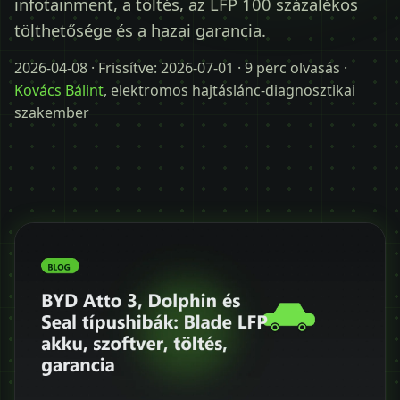
infotainment, a töltés, az LFP 100 százalékos
Időpontot kérek
tölthetősége és a hazai garancia.
+36 30 680 7511
2026-04-08
· Frissítve:
2026-07-01
· 9 perc olvasás ·
Kovács Bálint
, elektromos hajtáslánc-diagnosztikai
szakember