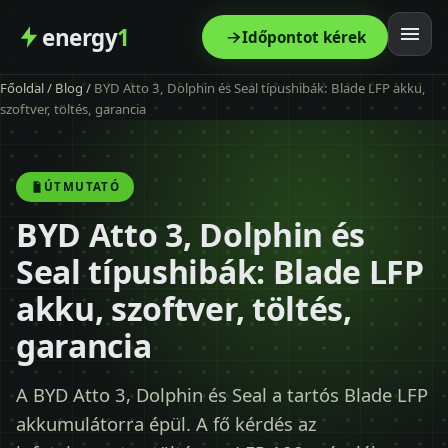
energy
1
Időpontot kérek
Főoldal
/
Blog
/
BYD Atto 3, Dolphin és Seal típushibák: Blade LFP akku,
Főoldal
szoftver, töltés, garancia
Szolgáltatás
ÚTMUTATÓ
Árak
BYD Atto 3, Dolphin és
Seal típushibák: Blade LFP
Modellek
akku, szoftver, töltés,
Kapcsolat
garancia
Blog
A BYD Atto 3, Dolphin és Seal a tartós Blade LFP
akkumulátorra épül. A fő kérdés az