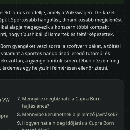
elektromos modellje, amely a Volkswagen ID.3 közeli
épül. Sportosabb hangolást, dinamikusabb megjelenést
nikai alapja megegyezik a konszern többi kompakt
nti, hogy típushibái jól ismertek és feltérképezettek.
orn gyengéket veszi sorra: a szoftverhibákat, a töltési
, valamint a sportos hangolásból eredő futómű- és
tájékozottan, a gyenge pontok ismeretében nézzen meg
t érdemes egy helyszíni felmérésen ellenőriztetni.
Mennyire megbízható a Cupra Born
 a VW
hajtáslánca?
Mennyibe kerülhetnek a jellemző javítások?
upra
Hogyan hat a hideg időjárás a Cupra Born