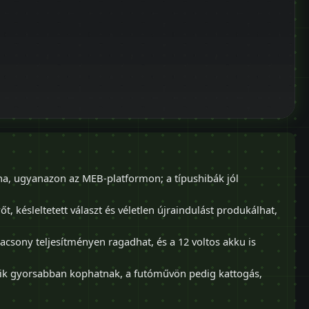
na, ugyanazon az MEB-platformon; a típushibák jól
, késleltetett választ és véletlen újraindulást produkálhat,
lacsony teljesítményen ragadhat, és a 12 voltos akku is
ik gyorsabban kophatnak, a futóművön pedig kattogás,