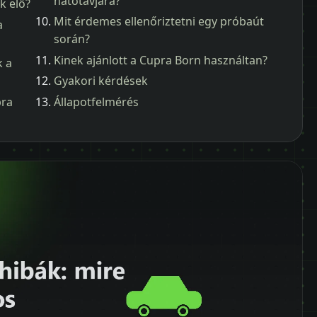
hatótávjára?
k elő?
Mit érdemes ellenőriztetni egy próbaút
a
során?
Kinek ajánlott a Cupra Born használtan?
k a
Gyakori kérdések
pra
Állapotfelmérés