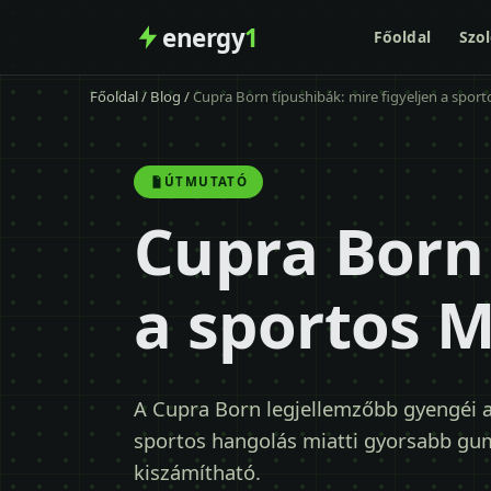
energy
1
Főoldal
Szol
Főoldal
/
Blog
/
Cupra Born típushibák: mire figyeljen a spor
ÚTMUTATÓ
Cupra Born 
a sportos 
A Cupra Born legjellemzőbb gyengéi a 
sportos hangolás miatti gyorsabb gum
kiszámítható.