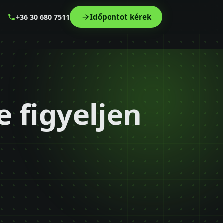
Időpontot kérek
+36 30 680 7511
 figyeljen