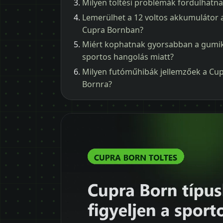
Milyen töltési problémák fordulhatna
Lemerülhet a 12 voltos akkumulátor 
Cupra Bornban?
Miért kophatnak gyorsabban a gumi
sportos hangolás miatt?
Milyen futóműhibák jellemzőek a Cu
Bornra?