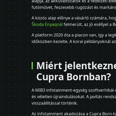
alapja, az akkuváltozatok és a fedélzeti e
futóművet, feszesebb rugózást és markáns
A közös alap előnye a vásárló számára, hog
Škoda Enyaqnál
felmerült, az jó eséllyel a B
A platform 2020 óta a piacon van, így a l
időközben kezelte. A korai példányoknál az
Miért jelentkezn
Cupra Bornban?
A MIB3 infotainment-egység szoftverhibái o
és véletlen újraindulásokat. A javítás rendsz
visszaállítással történik.
Az infotainment akadozása a Cupra Born-t