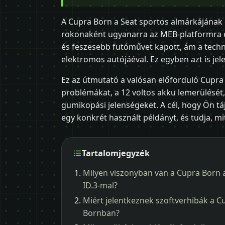
A Cupra Born a Seat sportos almárkájának 
rokonaként ugyanarra az MEB-platformra 
és feszesebb futóművet kapott, ám a tech
elektromos autójáéval. Ez egyben azt is jele
Ez az útmutató a valósan előforduló Cupra B
problémákat, a 12 voltos akku lemerülését
gumikopási jelenségeket. A cél, hogy Ön 
egy konkrét használt példányt, és tudja, mi
Tartalomjegyzék
Milyen viszonyban van a Cupra Born
ID.3-mal?
Miért jelentkeznek szoftverhibák a C
Bornban?