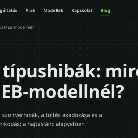
gáltatás
Árak
Modellek
Kapcsolat
Blog
tos MEB-modellnél?
típushibák: mire
MEB-modellnél?
szoftverhibák, a töltés akadozása és a
ikopás; a hajtáslánc alapvetően