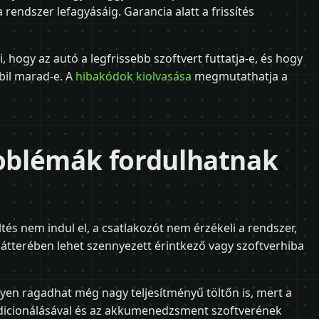
rendszer lefagyásáig. Garancia alatt a frissítés
, hogy az autó a legfrissebb szoftvert futtatja-e, és hogy
bil marad-e. A
hibakódok kiolvasása
megmutathatja a
roblémák fordulhatnak
ltés nem indul el, a csatlakozót nem érzékeli a rendszer,
 hátterében lehet szennyezett érintkező vagy szoftverhiba
nyen ragadhat még nagy teljesítményű töltőn is, mert a
ondicionálásával és az akkumenedzsment szoftverének