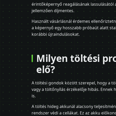
érintőképernyő reagálásának lassulásától a 
jellemzően díjmentes.
Használt vásárlásnál érdemes ellenőriztetni
a képernyő egy hosszabb próbaút alatt sta
korábbi újraindulásokat.
Milyen töltési p
elő?
A töltési gondok között szerepel, hogy a tö
vagy a töltőnyílás érzékelője hibás. Ennek
is.
A töltés hideg akkunál alacsony teljesítmé
rendszer védi a cellákat. Ez az akku elők