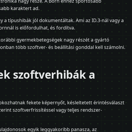
lektronika nagy része. A Born ehhez sportosabb
abb karaktert ad.
y a típushibák jól dokumentáltak. Ami az ID.3-nál vagy a
ornnál is előfordulhat, és fordítva.
egkorábbi gyermekbetegségek nagy részét a gyártó
onban több szoftver- és beállítási gonddal kell számolni.
ek szoftverhibák a
kozhatnak fekete képernyőt, késleltetett érintésválaszt
erint szoftverfrissítéssel vagy teljes rendszer-
ulajdonosok egyik leggyakoribb panasza, az