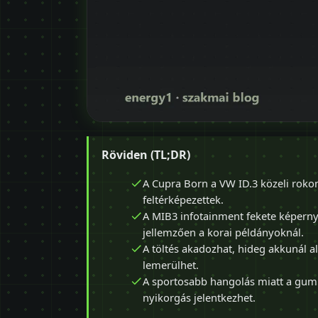
Röviden (TL;DR)
A Cupra Born a VW ID.3 közeli roko
feltérképezettek.
A MIB3 infotainment fekete képernyőt
jellemzően a korai példányoknál.
A töltés akadozhat, hideg akkunál a
lemerülhet.
A sportosabb hangolás miatt a gum
nyikorgás jelentkezhet.