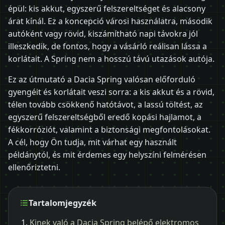
épül: kis akkut, egyszerű felszereltséget és alacsony
árat kínál. Ez a koncepció városi használatra, második
autóként vagy rövid, kiszámítható napi távokra jól
illeszkedik, de fontos, hogy a vásárló reálisan lássa a
korlátait. A Spring nem a hosszú távú utazások autója.
Ez az útmutató a Dacia Spring valósan előforduló
gyengéit és korlátait veszi sorra: a kis akkut és a rövid,
télen tovább csökkenő hatótávot, a lassú töltést, az
egyszerű felszereltségből eredő kopási hajlamot, a
fékkorróziót, valamint a biztonsági megfontolásokat.
A cél, hogy Ön tudja, mit várhat egy használt
példánytól, és mit érdemes egy helyszíni felmérésen
ellenőriztetni.
Tartalomjegyzék
Kinek való a Dacia Spring belépő elektromos