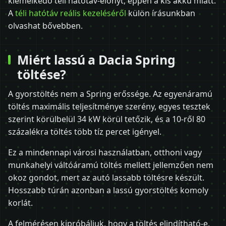
kiemelkedő téli hatótáv-előnyt, éppen a kis akku miatt.
A
téli hatótáv reális kezeléséről
külön írásunkban
olvashat bővebben.
Miért lassú a Dacia Spring
töltése?
A gyorstöltés nem a Spring erőssége. Az egyenáramú
töltés maximális teljesítménye szerény, egyes tesztek
szerint körülbelül 34 kW körül tetőzik, és a 10-ről 80
százalékra töltés több tíz percet igényel.
Ez a mindennapi városi használatban, otthoni vagy
munkahelyi váltóáramú töltés mellett jellemzően nem
okoz gondot, mert az autó lassabb töltésre készült.
Hosszabb túrán azonban a lassú gyorstöltés komoly
korlát.
A felmérésen kipróbáljuk, hogy a töltés elindítható-e,