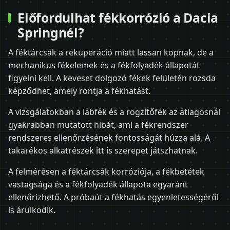
Előfordulhat fékkorrózió a Dacia
Springnél?
A féktárcsák a rekuperáció miatt lassan kopnak, de a
mechanikus fékelemek és a fékfolyadék állapotát
figyelni kell. A keveset dolgozó fékek felületén rozsda
képződhet, amely rontja a fékhatást.
A vizsgálatokban a lábfék és a rögzítőfék az átlagosnál
gyakrabban mutatott hibát, ami a fékrendszer
rendszeres ellenőrzésének fontosságát húzza alá. A
takarékos alkatrészek itt is szerepet játszhatnak.
A felmérésen a féktárcsák korróziója, a fékbetétek
vastagsága és a fékfolyadék állapota egyaránt
ellenőrizhető. A próbaút a fékhatás egyenletességéről
is árulkodik.