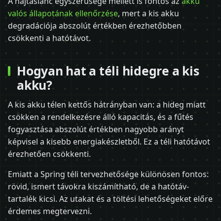
A hajtáslánc egyszerűsége mellett is fontos az
akku
valós állapotának ellenőrzése
, mert a kis akku
degradációja abszolút értékben érezhetőbben
csökkenti a hatótávot.
Hogyan hat a téli hidegre a kis
akku?
A kis akku télen kettős hátrányban van: a hideg miatt
csökken a rendelkezésre álló kapacitás, és a fűtés
fogyasztása abszolút értékben nagyobb arányt
képvisel a kisebb energiakészletből. Ez a téli hatótávot
érezhetően csökkenti.
Emiatt a Spring téli tervezhetősége különösen fontos:
rövid, ismert távokra kiszámítható, de a hatótáv-
tartalék kicsi. Az utakat és a töltési lehetőségeket előre
érdemes megtervezni.