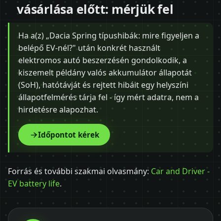
vásárlása előtt: mérjük fel
Ha a(z) „Dacia Spring típushibák: mire figyeljen a
belépő EV-nél?" után konkrét használt
elektromos autó beszerzésén gondolkodik, a
kiszemelt példány valós akkumulátor állapotát
(SoH), hatótávját és rejtett hibáit egy helyszíni
állapotfelmérés tárja fel - így mért adatra, nem a
hirdetésre alapozhat.
Időpontot kérek
Forrás és további szakmai olvasmány:
Car and Driver -
EV battery life
.