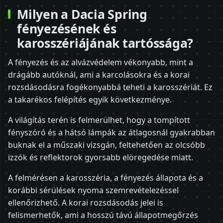
Milyen a Dacia Spring
fényezésének és
karosszériájának tartóssága?
A fényezés és az alvázvédelem vékonyabb, mint a
drágább autóknál, ami a karcolásokra és a korai
rozsdásodásra fogékonyabbá teheti a karosszériát. Ez
a takarékos felépítés egyik következménye.
A világítás terén is felmerülhet, hogy a tompított
fényszóró és a hátsó lámpák az átlagosnál gyakrabban
buknak el a műszaki vizsgán, feltehetően az olcsóbb
izzók és reflektorok gyorsabb elöregedése miatt.
A felmérésen a karosszéria, a fényezés állapota és a
korábbi sérülések nyoma szemrevételezéssel
ellenőrizhető. A korai rozsdásodás jelei is
felismerhetők, ami a hosszú távú állapotmegőrzés