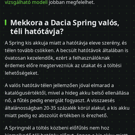
vizsgálható modell
jobban megfelelhet.
Mekkora a Dacia Spring valós,
téli hatótávja?
A Spring kis akkuja miatt a hatótávja eleve szerény, és
télen tovább csökken. A becsült hatótávok általában is
óvatosan kezelendők, ezért a felhasználóknak
érdemes előre megtervezniük az utakat és a töltési
lehetőségeket.
A valós hatótáv télen jellemzően jóval elmarad a
katalógusértéktől, mivel a hideg akku belső ellenállása
nő, a fűtés pedig energiát fogyaszt. A visszaesés
általánosságban 20-35 százalék körül alakul, a kis akku
miatt pedig ez abszolút értékben is érezhető.
A Springnél a töltés közbeni előfűtés nem hoz