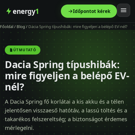
energy
1
Időpontot kérek
Főoldal
/
Blog
/
Dacia Spring típushibák: mire figyeljen a belépő EV-nél?
Főoldal
Szolgáltatás
ÚTMUTATÓ
Dacia Spring típushibák:
Árak
mire figyeljen a belépő EV-
Modellek
nél?
Kapcsolat
A Dacia Spring fő korlátai a kis akku és a télen
jelentősen visszaeső hatótáv, a lassú töltés és a
Blog
takarékos felszereltség; a biztonságot érdemes
mérlegelni.