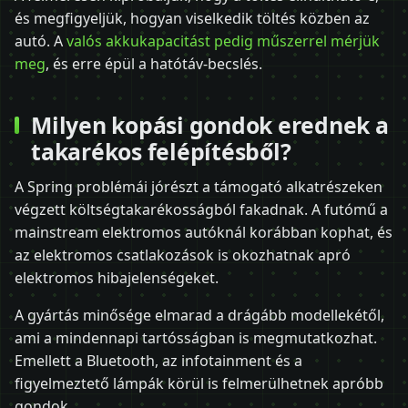
és megfigyeljük, hogyan viselkedik töltés közben az
autó. A
valós akkukapacitást pedig műszerrel mérjük
meg
, és erre épül a hatótáv-becslés.
Milyen kopási gondok erednek a
takarékos felépítésből?
A Spring problémái jórészt a támogató alkatrészeken
végzett költségtakarékosságból fakadnak. A futómű a
mainstream elektromos autóknál korábban kophat, és
az elektromos csatlakozások is okozhatnak apró
elektromos hibajelenségeket.
A gyártás minősége elmarad a drágább modellekétől,
ami a mindennapi tartósságban is megmutatkozhat.
Emellett a Bluetooth, az infotainment és a
figyelmeztető lámpák körül is felmerülhetnek apróbb
gondok.