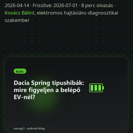
Időpontot kérek
2026-04-14
· Frissítve:
2026-07-01
· 8 perc olvasás ·
Kovács Bálint
, elektromos hajtáslánc-diagnosztikai
+36 30 680 7511
szakember