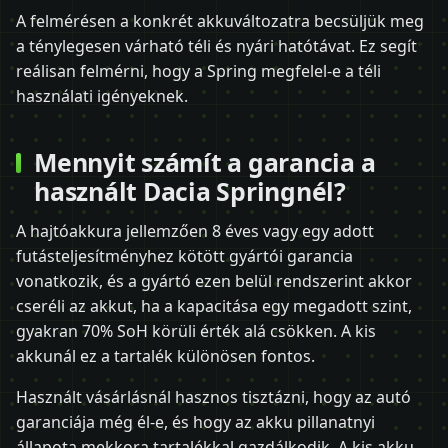
A felmérésen a konkrét akkuváltozatra becsüljük meg
a ténylegesen várható téli és nyári hatótávat. Ez segít
reálisan felmérni, hogy a Spring megfelel-e a téli
használati igényeknek.
Mennyit számít a garancia a
használt Dacia Springnél?
A hajtóakkura jellemzően 8 éves vagy egy adott
futásteljesítményhez kötött gyártói garancia
vonatkozik, és a gyártó ezen belül rendszerint akkor
cseréli az akkut, ha a kapacitása egy megadott szint,
gyakran 70% SoH körüli érték alá csökken. A kis
akkunál ez a tartalék különösen fontos.
Használt vásárlásnál hasznos tisztázni, hogy az autó
garanciája még él-e, és hogy az akku pillanatnyi
állapota mekkora tartalékkal gazdálkodik. A kis akku