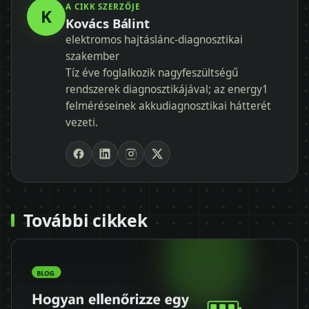
A CIKK SZERZŐJE
K
Kovács Bálint
elektromos hajtáslánc-diagnosztikai
szakember
Tíz éve foglalkozik nagyfeszültségű
rendszerek diagnosztikájával; az energy1
felméréseinek akkudiagnosztikai hátterét
vezeti.
További cikkek