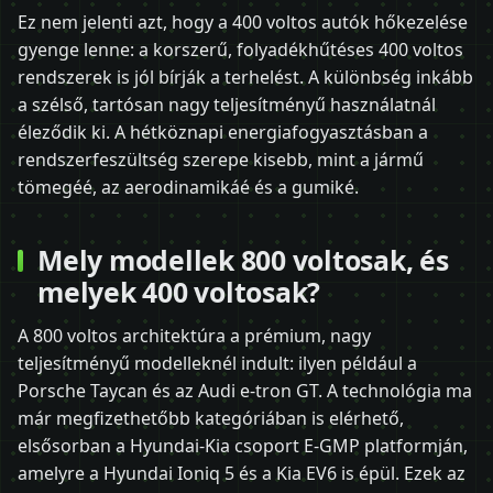
Ez nem jelenti azt, hogy a 400 voltos autók hőkezelése
gyenge lenne: a korszerű, folyadékhűtéses 400 voltos
rendszerek is jól bírják a terhelést. A különbség inkább
a szélső, tartósan nagy teljesítményű használatnál
éleződik ki. A hétköznapi energiafogyasztásban a
rendszerfeszültség szerepe kisebb, mint a jármű
tömegéé, az aerodinamikáé és a gumiké.
Mely modellek 800 voltosak, és
melyek 400 voltosak?
A 800 voltos architektúra a prémium, nagy
teljesítményű modelleknél indult: ilyen például a
Porsche Taycan és az Audi e-tron GT. A technológia ma
már megfizethetőbb kategóriában is elérhető,
elsősorban a Hyundai-Kia csoport E-GMP platformján,
amelyre a Hyundai Ioniq 5 és a Kia EV6 is épül. Ezek az