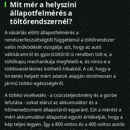
Mit mér a helyszíni
állapotfelmérés a
töltőrendszernél?
A vásárlás előtti állapotfelmérés a
rendszerfeszültségtől függetlenül a töltőrendszer
valós működését vizsgálja: azt, hogy az autó
váltóáramról és gyorstöltőről is rendben tölt-e, a
töltőkapu mechanikája megfelelő-e, és nincs-e a
töltésvezérléshez köthető hibakód. A cél, hogy a
hirdetés helyett mért adatok alapján dönthessen a
jármű töltési egészségéről.
A töltési viselkedés - a csúcsteljesítmény és a görbe
lefutása - sokat elárul az akkumulátor és a
hőmenedzsment állapotáról egyaránt. Ezt a mérést a
mért akkumulátor-állapottal együtt értékeljük, hogy a
kép teljes legyen. Így a 800 voltos és a 400 voltos autók