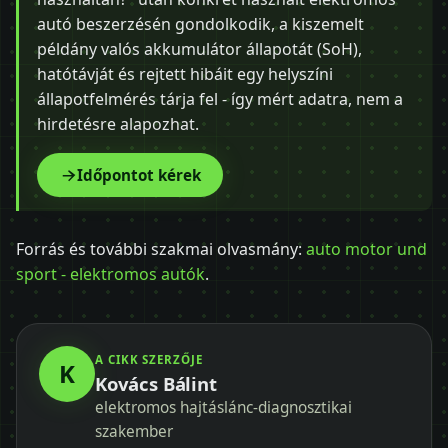
autó beszerzésén gondolkodik, a kiszemelt
példány valós akkumulátor állapotát (SoH),
hatótávját és rejtett hibáit egy helyszíni
állapotfelmérés tárja fel - így mért adatra, nem a
hirdetésre alapozhat.
Időpontot kérek
Forrás és további szakmai olvasmány:
auto motor und
sport - elektromos autók
.
A CIKK SZERZŐJE
K
Kovács Bálint
elektromos hajtáslánc-diagnosztikai
szakember