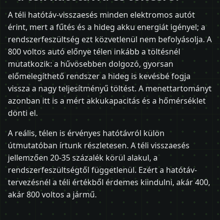
A téli hatótáv-visszaesés minden elektromos autót
érint, mert a fűtés és a hideg akku energiát igényel; a
rendszerfeszültség ezt közvetlenül nem befolyásolja. A
800 voltos autó előnye télen inkább a töltésnél
mutatkozik: a hűvösebben dolgozó, gyorsan
előmelegíthető rendszer a hideg is kevésbé fogja
vissza a nagy teljesítményű töltést. A menettartományt
azonban itt is a mért akkukapacitás és a hőmérséklet
dönti el.
A reális, télen is érvényes hatótávról külön
útmutatóban írtunk részletesen. A téli visszaesés
jellemzően 20-35 százalék körül alakul, a
rendszerfeszültségtől függetlenül. Ezért a hatótáv-
tervezésnél a téli értékből érdemes kiindulni, akár 400,
akár 800 voltos a jármű.