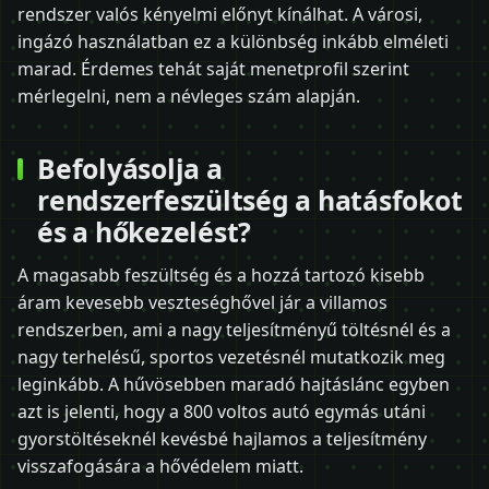
rendszer valós kényelmi előnyt kínálhat. A városi,
ingázó használatban ez a különbség inkább elméleti
marad. Érdemes tehát saját menetprofil szerint
mérlegelni, nem a névleges szám alapján.
Befolyásolja a
rendszerfeszültség a hatásfokot
és a hőkezelést?
A magasabb feszültség és a hozzá tartozó kisebb
áram kevesebb veszteséghővel jár a villamos
rendszerben, ami a nagy teljesítményű töltésnél és a
nagy terhelésű, sportos vezetésnél mutatkozik meg
leginkább. A hűvösebben maradó hajtáslánc egyben
azt is jelenti, hogy a 800 voltos autó egymás utáni
gyorstöltéseknél kevésbé hajlamos a teljesítmény
visszafogására a hővédelem miatt.