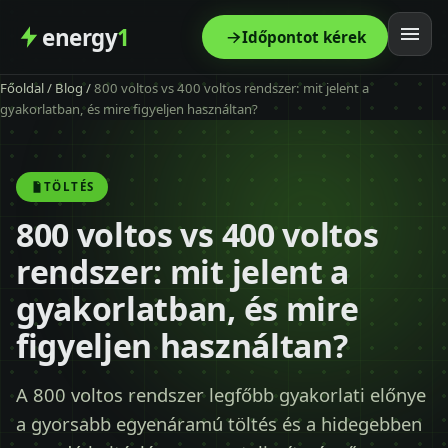
energy
1
Időpontot kérek
Főoldal
/
Blog
/
800 voltos vs 400 voltos rendszer: mit jelent a
Főoldal
gyakorlatban, és mire figyeljen használtan?
Szolgáltatás
TÖLTÉS
Árak
800 voltos vs 400 voltos
rendszer: mit jelent a
Modellek
gyakorlatban, és mire
Kapcsolat
figyeljen használtan?
Blog
A 800 voltos rendszer legfőbb gyakorlati előnye
a gyorsabb egyenáramú töltés és a hidegebben