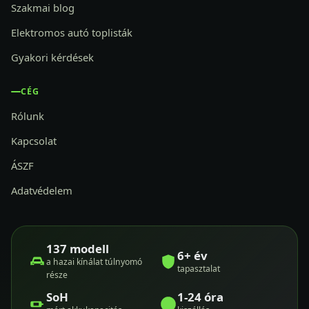
Szakmai blog
Elektromos autó toplisták
Gyakori kérdések
CÉG
Rólunk
Kapcsolat
ÁSZF
Adatvédelem
137 modell
6+ év
a hazai kínálat túlnyomó
tapasztalat
része
SoH
1-24 óra