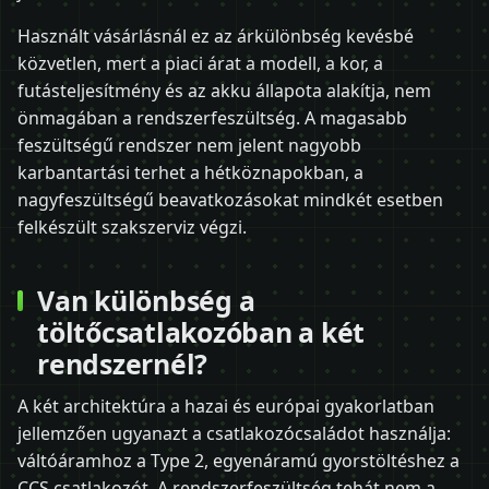
Használt vásárlásnál ez az árkülönbség kevésbé
közvetlen, mert a piaci árat a modell, a kor, a
futásteljesítmény és az akku állapota alakítja, nem
önmagában a rendszerfeszültség. A magasabb
feszültségű rendszer nem jelent nagyobb
karbantartási terhet a hétköznapokban, a
nagyfeszültségű beavatkozásokat mindkét esetben
felkészült szakszerviz végzi.
Van különbség a
töltőcsatlakozóban a két
rendszernél?
A két architektúra a hazai és európai gyakorlatban
jellemzően ugyanazt a csatlakozócsaládot használja:
váltóáramhoz a Type 2, egyenáramú gyorstöltéshez a
CCS csatlakozót. A rendszerfeszültség tehát nem a