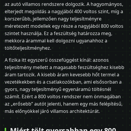
az autó villamos rendszere dolgozik. A hagyományos,
elterjedt megoldás a nagyjából 400 voltos szint, míg a
korszerűbb, jellemzően nagy teljesítményre
méretezett modellek egy része a nagyjából 800 voltos
szintet használja. Ez a feszültség határozza meg,
mekkora árammal kell dolgozni ugyanahhoz a
töltőteljesítményhez.
A fizika itt egyszerű összefüggést kínál: azonos
teljesítmény mellett a magasabb feszültséghez kisebb
áram tartozik. A kisebb áram kevesebb hőt termel a
vezetékekben és a csatlakozókban, ami elsősorban a
gyors, nagy teljesítményű egyenáramú töltésnél
számít. Ezért a 800 voltos rendszer nem önmagában
az „erősebb” autót jelenti, hanem egy más felépítésű,
más előnyökkel járó villamos architektúrát.
Miért tölt gyorsabban egy 800