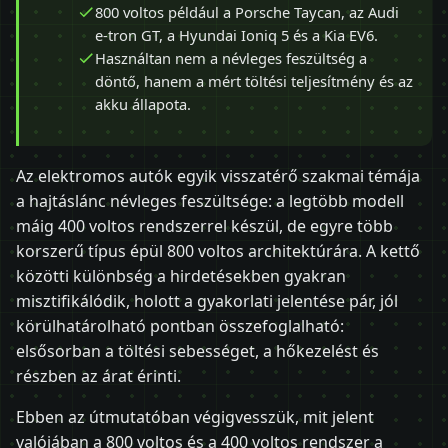
800 voltos például a Porsche Taycan, az Audi
e-tron GT, a Hyundai Ioniq 5 és a Kia EV6.
Használtan nem a névleges feszültség a
döntő, hanem a mért töltési teljesítmény és az
akku állapota.
Az elektromos autók egyik visszatérő szakmai témája
a hajtáslánc névleges feszültsége: a legtöbb modell
máig 400 voltos rendszerrel készül, de egyre több
korszerű típus épül 800 voltos architektúrára. A kettő
közötti különbség a hirdetésekben gyakran
misztifikálódik, holott a gyakorlati jelentése pár, jól
körülhatárolható pontban összefoglalható:
elsősorban a töltési sebességet, a hőkezelést és
részben az árat érinti.
Ebben az útmutatóban végigvesszük, mit jelent
valójában a 800 voltos és a 400 voltos rendszer a