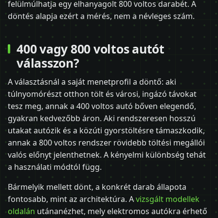
felülmúlhatja egy elhanyagolt 800 voltos darabét. A
döntés alapja ezért a mérés, nem a névleges szám.
400 vagy 800 voltos autót
válasszon?
A választásnál a saját menetprofil a döntő: aki
túlnyomórészt otthon tölt és városi, ingázó távokat
tesz meg, annak a 400 voltos autó bőven elegendő,
gyakran kedvezőbb áron. Aki rendszeresen hosszú
utakat autózik és a közúti gyorstöltésre támaszkodik,
annak a 800 voltos rendszer rövidebb töltési megállói
valós előnyt jelenthetnek. A kényelmi különbség tehát
a használati módtól függ.
Bármelyik mellett dönt, a konkrét darab állapota
fontosabb, mint az architektúra. A
vizsgált modellek
oldalán
utánanézhet, mely elektromos autókra érhető