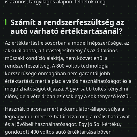
is azonos, tárgyilagos alapon ítélhetők meg.
Számít a rendszerfeszültség az
autó várható értéktartásánál?
Az értéktartást elsősorban a modell népszerűsége, az
akku állapota, a futásteljesítmény és az általános
műszaki kondíció alakítja, nem közvetlenül a
rendszerfeszültség. A 800 voltos technológia
korszerűsége önmagában nem garantál jobb
értéktartást, mert a piac a valós használhatóságot és a
megbízhatóságot díjazza. A gyorsabb töltés kényelmi
előny, de a vételárban ez csak egy a sok tényező közül.
Használt piacon a mért akkumulátor-állapot súlya a
legnagyobb, mert ez határozza meg a reális hatótávat
és a jövőbeli használhatóságot. Egy jó SoH-értékű,
gondozott 400 voltos autó értéktartása bőven