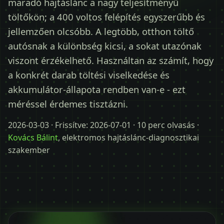
maradó hajtáslánc a nagy teljesítményű
Időpontot kérek
töltőkön; a 400 voltos felépítés egyszerűbb és
+36 30 680 7511
jellemzően olcsóbb. A legtöbb, otthon töltő
autósnak a különbség kicsi, a sokat utazónak
viszont érzékelhető. Használtan az számít, hogy
a konkrét darab töltési viselkedése és
akkumulátor-állapota rendben van-e - ezt
méréssel érdemes tisztázni.
2026-03-03
· Frissítve:
2026-07-01
· 10 perc olvasás ·
Kovács Bálint
, elektromos hajtáslánc-diagnosztikai
szakember