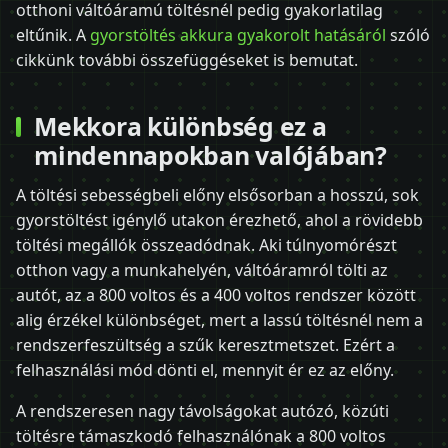
otthoni váltóáramú töltésnél pedig gyakorlatilag
eltűnik. A
gyorstöltés akkura gyakorolt hatásáról
szóló
cikkünk további összefüggéseket is bemutat.
Mekkora különbség ez a
mindennapokban valójában?
A töltési sebességbeli előny elsősorban a hosszú, sok
gyorstöltést igénylő utakon érezhető, ahol a rövidebb
töltési megállók összeadódnak. Aki túlnyomórészt
otthon vagy a munkahelyén, váltóáramról tölti az
autót, az a 800 voltos és a 400 voltos rendszer között
alig érzékel különbséget, mert a lassú töltésnél nem a
rendszerfeszültség a szűk keresztmetszet. Ezért a
felhasználási mód dönti el, mennyit ér ez az előny.
A rendszeresen nagy távolságokat autózó, közúti
töltésre támaszkodó felhasználónak a 800 voltos