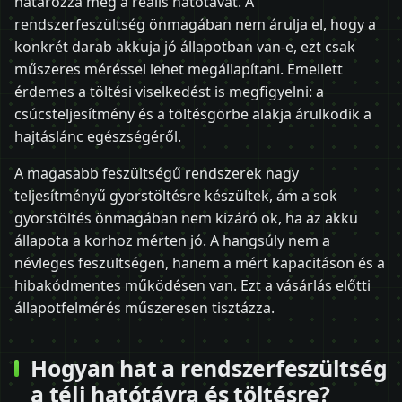
határozza meg a reális hatótávat. A
rendszerfeszültség önmagában nem árulja el, hogy a
konkrét darab akkuja jó állapotban van-e, ezt csak
műszeres méréssel lehet megállapítani. Emellett
érdemes a töltési viselkedést is megfigyelni: a
csúcsteljesítmény és a töltésgörbe alakja árulkodik a
hajtáslánc egészségéről.
A magasabb feszültségű rendszerek nagy
teljesítményű gyorstöltésre készültek, ám a sok
gyorstöltés önmagában nem kizáró ok, ha az akku
állapota a korhoz mérten jó. A hangsúly nem a
névleges feszültségen, hanem a mért kapacitáson és a
hibakódmentes működésen van. Ezt a vásárlás előtti
állapotfelmérés műszeresen tisztázza.
Hogyan hat a rendszerfeszültség
a téli hatótávra és töltésre?