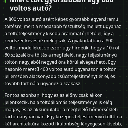
voltos autó?
A 800 voltos autó azért képes gyorsabb egyenáramú
töltésre, mert a magasabb feszültség mellett ugyanaz
a töltőteljesítmény kisebb árammal érhető el, így a
rendszer kevésbé melegszik. A gyakorlatban a 800
voltos modelleket sokszor úgy hirdetik, hogy a 10-ről
80 százalékra töltés a megfelelő, nagy teljesítményű
töltőn nagyjából negyed óra körül elvégezhető. Egy
hasonló méretű 400 voltos autó ugyanazon a töltőn
jellemzően alacsonyabb csúcsteljesítményt ér el, és
tovább tart nála ugyanez a szakasz.
Fontos azonban, hogy ez az előny csak akkor
jelentkezik, ha a töltőállomás teljesítménye is elég
magas, és az akkumulátor a megfelelő hőmérsékleti
tartományban van. Egy közepes teljesítményű töltőn a
két architektúra közötti különbség lényegesen kisebb,