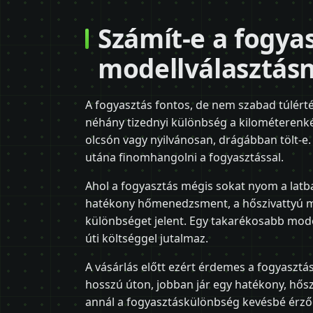
Számít-e a fogya
modellválasztásn
A fogyasztás fontos, de nem szabad túlérték
néhány tizednyi különbség a kilométerenkén
olcsón vagy nyilvánosan, drágábban tölt-e. 
utána finomhangolni a fogyasztással.
Ahol a fogyasztás mégis sokat nyom a latba,
hatékony hőmenedzsment, a hőszivattyú me
különbséget jelent. Egy takarékosabb mode
úti költséggel jutalmaz.
A vásárlás előtt ezért érdemes a fogyasztást 
hosszú úton, jobban jár egy hatékony, hősz
annál a fogyasztáskülönbség kevésbé érződ