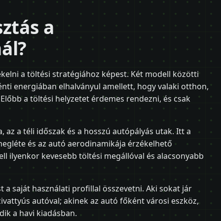
sztás a
ál?
elni a töltési stratégiához képest. Két modell közötti
ti energiában elhalványul amellett, hogy valaki otthon,
Előbb a töltési helyzetet érdemes rendezni, és csak
 az a téli időszak és a hosszú autópályás utak. Itt a
gléte és az autó aerodinamikája érzékelhető
ll ilyenkor kevesebb töltési megállóval és alacsonyabb
a saját használati profillal összevetni. Aki sokat jár
ivattyús autóval; akinek az autó főként városi eszköz,
ik a havi kiadásban.