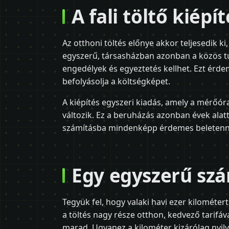
A fali töltő kiép
Az otthoni töltés előnye akkor teljesedik ki,
egyszerű, társasházban azonban a közös tu
engedélyek és egyeztetés kellhet. Ezt érd
befolyásolja a költségképet.
A kiépítés egyszeri kiadás, amely a mérőó
változik. Ez a beruházás azonban évek alatt
számításba mindenképp érdemes beletenni
Egy egyszerű szá
Tegyük fel, hogy valaki havi ezer kilométe
a töltés nagy része otthon, kedvező tarifáva
marad. Ugyanez a kilométer kizárólag nyil