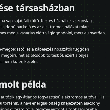
ítése társasházban
 ha van saját fali töltő. Kertes háznál ez viszonylag
lajdonú parkoló és az elektromos hálózat miatt
emes még a vásárlás előtt végiggondolni, mert alapvetően
ra-megoldástól és a kábelezés hosszától függően
 megtérülhet az olcsóbb töltésből, ezért a teljes
, nem külön kezelni.
molt példa
rt autózik egy átlagos fogyasztású elektromos autóval. Ha
l történik, a havi energiaköltség kifejezetten alacsony
vános gyorstöltővel fedezve viszont a többszörösébe