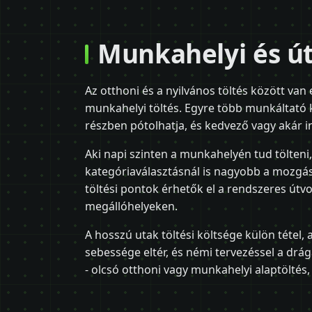
Munkahelyi és út
Az otthoni és a nyilvános töltés között van
munkahelyi töltés. Egyre több munkáltató kí
részben pótolhatja, és kedvező vagy akár i
Aki napi szinten a munkahelyén tud tölteni,
kategóriaválasztásnál is nagyobb a mozgást
töltési pontok érhetők el a rendszeres útv
megállóhelyeken.
A hosszú utak töltési költsége külön tétel,
sebessége eltér, és némi tervezéssel a drág
- olcsó otthoni vagy munkahelyi alaptöltés, 