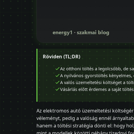
Röviden (TL;DR)
Az otthoni töltés a legolcsóbb, de sa
A nyilvános gyorstöltés kényelmes,
A valós üzemeltetési költséget a tölt
Vásárlás előtt érdemes a saját töltés
Az elektromos autó üzemeltetési költségérő
véleményt, pedig a valóság ennél árnyalta
hanem a töltési stratégia dönti el: hogy hol
mint a modellek közötti néhány tizednyi f