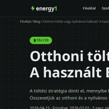
energy
1
Főoldal
Szol
Főoldal
/
Blog
/
Otthoni töltés vagy nyilvános hálózat? A hasz
TÖLTÉS
Otthoni töl
A használt 
A töltési stratégia dönti el, mennyibe
Összevetjük az otthoni és a nyilvános 
2026-04-15
· Frissítve:
2026-07-01
· 5 perc o