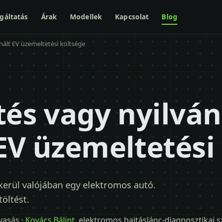
gáltatás
Árak
Modellek
Kapcsolat
Blog
nált EV üzemeltetési költsége
tés vagy nyilván
EV üzemeltetési
 kerül valójában egy elektromos autó.
töltést.
lvasás ·
Kovács Bálint
, elektromos hajtáslánc-diagnosztikai