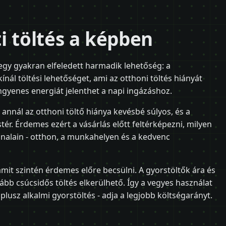
i töltés a képben
 egy gyakran elfeledett harmadik lehetőség: a
nál töltési lehetőséget, ami az otthoni töltés hiányát
ngyenes energiát jelenthet a napi ingázáshoz.
 annál az otthoni töltő hiánya kevésbé súlyos, és a
ér. Érdemes ezért a vásárlás előtt feltérképezni, milyen
onalain - otthon, a munkahelyen és a kedvenc
 amit szintén érdemes előre becsülni. A gyorstöltők ára és
ább csúcsidős töltés elkerülhető. Így a vegyes használat
plusz alkalmi gyorstöltés - adja a legjobb költségarányt.