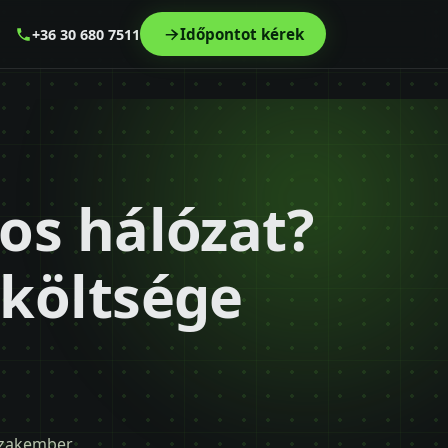
Időpontot kérek
+36 30 680 7511
os hálózat?
 költsége
 szakember