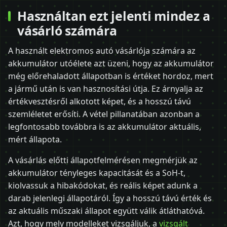
Használtan ezt jelenti mindez a
vásárló számára
A használt elektromos autó vásárlója számára az
akkumulátor utóélete azt üzeni, hogy az akkumulátor
még előrehaladott állapotban is értéket hordoz, mert
a jármű után is van hasznosítási útja. Ez árnyalja az
értékvesztésről alkotott képet, és a hosszú távú
szemléletet erősíti. A vétel pillanatában azonban a
legfontosabb továbbra is az akkumulátor aktuális,
mért állapota.
A vásárlás előtti állapotfelmérésen megmérjük az
akkumulátor tényleges kapacitását és a SoH-t,
kiolvassuk a hibakódokat, és reális képet adunk a
darab jelenlegi állapotáról. Így a hosszú távú érték és
az aktuális műszaki állapot együtt válik átláthatóvá.
Azt, hogy mely modelleket vizsgáljuk, a
vizsgált