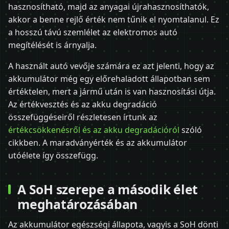
hasznosítható, majd az anyagai újrahasznosíthatók,
akkor a benne rejlő érték nem tűnik el nyomtalanul. Ez
a hosszú távú szemlélet az elektromos autó
megítélését is árnyalja.
A használt autó vevője számára ez azt jelenti, hogy az
akkumulátor még egy előrehaladott állapotban sem
értéktelen, mert a jármű után is van hasznosítási útja.
Az értékvesztés és az akku degradáció
összefüggéseiről részletesen írtunk az
értékcsökkenésről és az akku degradációról
szóló
cikkben. A maradványérték és az akkumulátor
utóélete így összefügg.
A SoH szerepe a második élet
meghatározásában
Az akkumulátor egészségi állapota, vagyis a SoH dönti