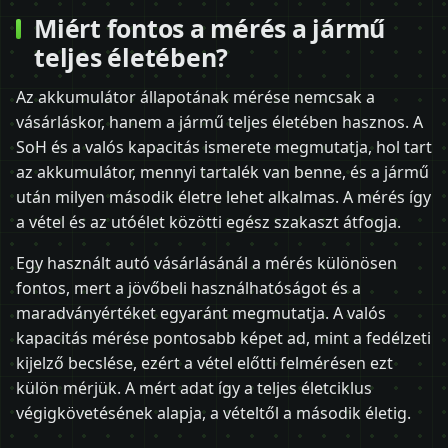
Miért fontos a mérés a jármű
teljes életében?
Az akkumulátor állapotának mérése nemcsak a
vásárláskor, hanem a jármű teljes életében hasznos. A
SoH és a valós kapacitás ismerete megmutatja, hol tart
az akkumulátor, mennyi tartalék van benne, és a jármű
után milyen második életre lehet alkalmas. A mérés így
a vétel és az utóélet közötti egész szakaszt átfogja.
Egy használt autó vásárlásánál a mérés különösen
fontos, mert a jövőbeli használhatóságot és a
maradványértéket egyaránt megmutatja. A valós
kapacitás mérése pontosabb képet ad, mint a fedélzeti
kijelző becslése, ezért a vétel előtti felmérésen ezt
külön mérjük. A mért adat így a teljes életciklus
végigkövetésének alapja, a vételtől a második életig.