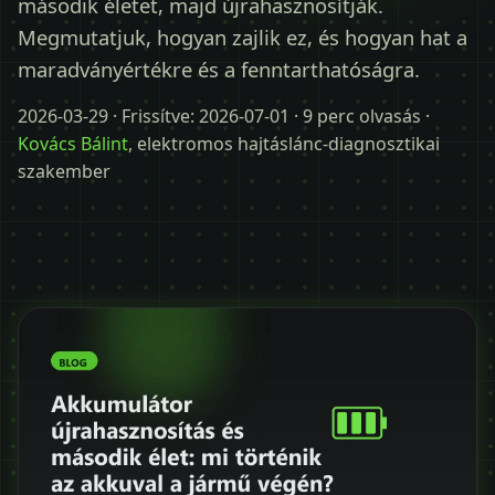
második életet, majd újrahasznosítják.
Időpontot kérek
Megmutatjuk, hogyan zajlik ez, és hogyan hat a
+36 30 680 7511
maradványértékre és a fenntarthatóságra.
2026-03-29
· Frissítve:
2026-07-01
· 9 perc olvasás ·
Kovács Bálint
, elektromos hajtáslánc-diagnosztikai
szakember