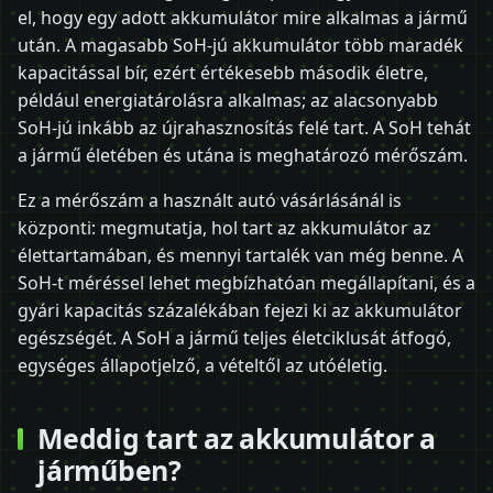
el, hogy egy adott akkumulátor mire alkalmas a jármű
után. A magasabb SoH-jú akkumulátor több maradék
kapacitással bír, ezért értékesebb második életre,
például energiatárolásra alkalmas; az alacsonyabb
SoH-jú inkább az újrahasznosítás felé tart. A SoH tehát
a jármű életében és utána is meghatározó mérőszám.
Ez a mérőszám a használt autó vásárlásánál is
központi: megmutatja, hol tart az akkumulátor az
élettartamában, és mennyi tartalék van még benne. A
SoH-t méréssel lehet megbízhatóan megállapítani, és a
gyári kapacitás százalékában fejezi ki az akkumulátor
egészségét. A SoH a jármű teljes életciklusát átfogó,
egységes állapotjelző, a vételtől az utóéletig.
Meddig tart az akkumulátor a
járműben?