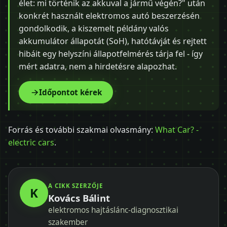
élet: mi történik az akkuval a jármű végén?" után
konkrét használt elektromos autó beszerzésén
gondolkodik, a kiszemelt példány valós
akkumulátor állapotát (SoH), hatótávját és rejtett
hibáit egy helyszíni állapotfelmérés tárja fel - így
mért adatra, nem a hirdetésre alapozhat.
Időpontot kérek
Forrás és további szakmai olvasmány:
What Car? -
electric cars
.
A CIKK SZERZŐJE
K
Kovács Bálint
elektromos hajtáslánc-diagnosztikai
szakember