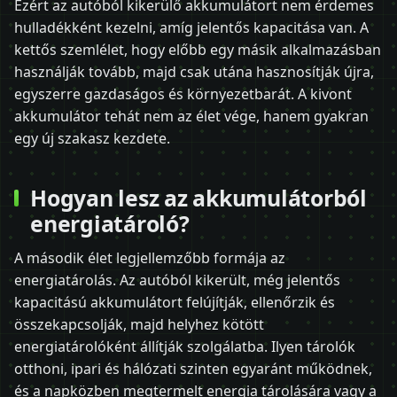
Ezért az autóból kikerülő akkumulátort nem érdemes
hulladékként kezelni, amíg jelentős kapacitása van. A
kettős szemlélet, hogy előbb egy másik alkalmazásban
használják tovább, majd csak utána hasznosítják újra,
egyszerre gazdaságos és környezetbarát. A kivont
akkumulátor tehát nem az élet vége, hanem gyakran
egy új szakasz kezdete.
Hogyan lesz az akkumulátorból
energiatároló?
A második élet legjellemzőbb formája az
energiatárolás. Az autóból kikerült, még jelentős
kapacitású akkumulátort felújítják, ellenőrzik és
összekapcsolják, majd helyhez kötött
energiatárolóként állítják szolgálatba. Ilyen tárolók
otthoni, ipari és hálózati szinten egyaránt működnek,
és a napközben megtermelt energia tárolására vagy a