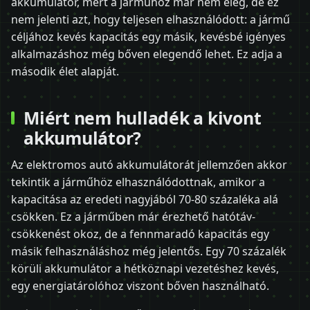
akkumulátor, mert a járműhöz már nem elég, de ez
nem jelenti azt, hogy teljesen elhasználódott: a jármű
céljához kevés kapacitás egy másik, kevésbé igényes
alkalmazáshoz még bőven elegendő lehet. Ez adja a
második élet alapját.
Miért nem hulladék a kivont
akkumulátor?
Az elektromos autó akkumulátorát jellemzően akkor
tekintik a járműhöz elhasználódottnak, amikor a
kapacitása az eredeti nagyjából 70-80 százaléka alá
csökken. Ez a járműben már érezhető hatótáv-
csökkenést okoz, de a fennmaradó kapacitás egy
másik felhasználáshoz még jelentős. Egy 70 százalék
körüli akkumulátor a hétköznapi vezetéshez kevés,
egy energiatárolóhoz viszont bőven használható.