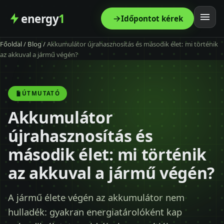
energy
1
Időpontot kérek
Főoldal
/
Blog
/
Akkumulátor újrahasznosítás és második élet: mi történik
Főoldal
az akkuval a jármű végén?
Szolgáltatás
ÚTMUTATÓ
Árak
Akkumulátor
újrahasznosítás és
Modellek
második élet: mi történik
Kapcsolat
az akkuval a jármű végén?
Blog
A jármű élete végén az akkumulátor nem
hulladék: gyakran energiatárolóként kap