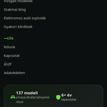
Vizsgált modellek
Szakmai blog
Elektromos autó toplisták
Gyakori kérdések
CÉG
Rólunk
Kapcsolat
ÁSZF
Adatvédelem
137 modell
6+ év
a hazai kínálat túlnyomó
tapasztalat
része