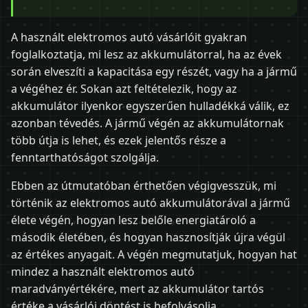
A használt elektromos autó vásárlóit gyakran
foglalkoztatja, mi lesz az akkumulátorral, ha az évek
során elveszíti a kapacitása egy részét, vagy ha a jármű
a végéhez ér. Sokan azt feltételezik, hogy az
akkumulátor ilyenkor egyszerűen hulladékká válik, ez
azonban tévedés. A jármű végén az akkumulátornak
több útja is lehet, és ezek jelentős része a
fenntarthatóságot szolgálja.
Ebben az útmutatóban érthetően végigvesszük, mi
történik az elektromos autó akkumulátorával a jármű
élete végén, hogyan lesz belőle energiatároló a
második életében, és hogyan hasznosítják újra végül
az értékes anyagait. A végén megmutatjuk, hogyan hat
mindez a használt elektromos autó
maradványértékére, mert az akkumulátor tartós
értéke a vásárlói döntést is befolyásolja.