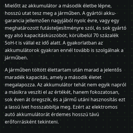
Mielőtt az akkumulátor a második életbe lépne,
hosszú utat tesz meg a járműben. A gyártói akku-
garancia jellemzően nagyjából nyolc évre, vagy egy
meghatározott futásteljesítményre szól, és sok gyártó
egy alsó kapacitásküszöböt, körülbelül 70 százalék
SoH-t is vállal ez idő alatt. A gyakorlatban az
akkumulátorok gyakran ennél tovább is szolgálnak a
járműben.
A járműben töltött élettartam után marad a jelentős
maradék kapacitás, amely a második életet
megalapozza. Az akkumulátor tehát nem egyik napról
a másikra veszíti el az értékét, hanem fokozatosan,
sok éven át öregszik, és a jármű utáni hasznosítás ezt
a lassú ívet hosszabbítja meg. Ezért az elektromos
autó akkumulátorát érdemes hosszú távú
erőforrásként tekinteni.