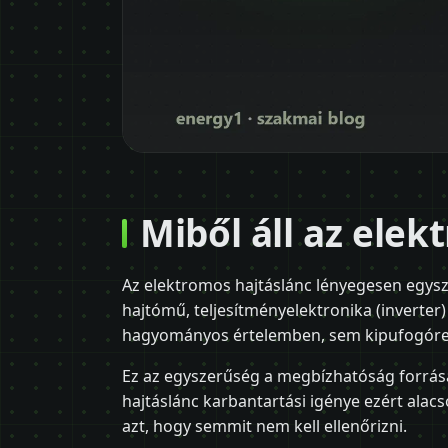
Miből áll az elek
Az elektromos hajtáslánc lényegesen egysz
hajtómű, teljesítményelektronika (inverter
hagyományos értelemben, sem kipufogórend
Ez az egyszerűség a megbízhatóság forrása
hajtáslánc karbantartási igénye ezért alacs
azt, hogy semmit nem kell ellenőrizni.