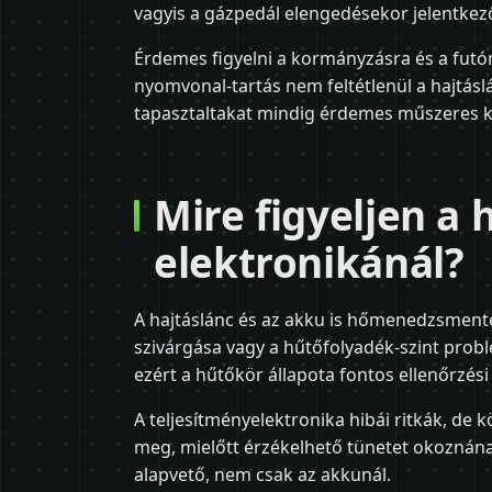
vagyis a gázpedál elengedésekor jelentkez
Érdemes figyelni a kormányzásra és a futóm
nyomvonal-tartás nem feltétlenül a hajtásl
tapasztaltakat mindig érdemes műszeres ki
Mire figyeljen a 
elektronikánál?
A hajtáslánc és az akku is hőmenedzsmente
szivárgása vagy a hűtőfolyadék-szint problé
ezért a hűtőkör állapota fontos ellenőrzési
A teljesítményelektronika hibái ritkák, de
meg, mielőtt érzékelhető tünetet okoznának
alapvető, nem csak az akkunál.