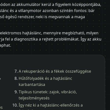
módon az akkumulátor kerül a figyelem középpontjába,
áslánc és a villanymotor azonban szintén fontos: bár
ső égésű rendszer, neki is megvannak a maga
z elektromos hajtáslánc, mennyire megbízható, milyen
ja fel a diagnosztika a rejtett problémákat. Így az akku
kaphat.
A rekuperáció és a fékek összefüggése
Hűtőfolyadék és a hajtáslánc
?
karbantartása
Tipikus tünetek: zajok, vibráció,
teljesítményesés
Így néz ki a hajtáslánc-ellenőrzés a
es