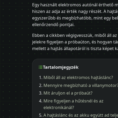
Egy használt elektromos autónál érthető 
hiszen az adja az érték nagy részét. A hajt
egyszerűbb és megbízhatóbb, mint egy bel
ellenőrzendő pontjai.
Ebben a cikkben végigvesszük, miből áll a
jelekre figyeljen a próbaúton, és hogyan tár
mellett a hajtás állapotáról is tiszta képet 
Tartalomjegyzék
Miből áll az elektromos hajtáslánc?
Mennyire megbízható a villanymotor
Mit áruljon el a próbaút?
Mire figyeljen a hűtésnél és az
elektronikánál?
A hajtáslánc és az akku együtt ad telj