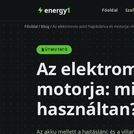
energy
1
Főoldal
Szol
Főoldal
/
Blog
/
Az elektromos autó hajtáslánca és motorja: m
ÚTMUTATÓ
Az elektrom
motorja: mi
használtan
Az akku mellett a hajtáslánc és a vil