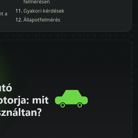
felmérésen
Gyakori kérdések
nt a
Állapotfelmérés