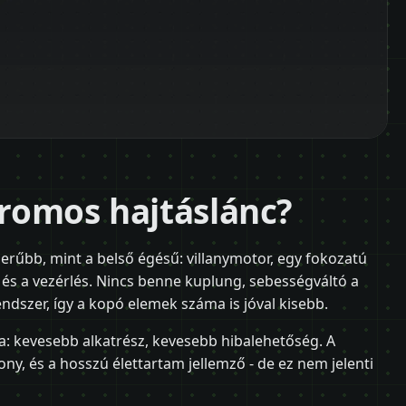
tromos hajtáslánc?
erűbb, mint a belső égésű: villanymotor, egy fokozatú
) és a vezérlés. Nincs benne kuplung, sebességváltó a
szer, így a kopó elemek száma is jóval kisebb.
: kevesebb alkatrész, kevesebb hibalehetőség. A
ony, és a hosszú élettartam jellemző - de ez nem jelenti