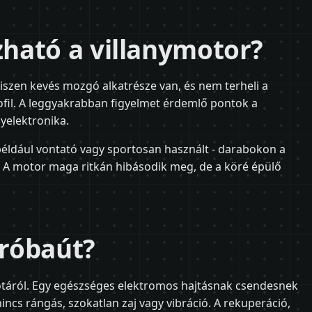
ható a villanymotor?
hiszen kevés mozgó alkatrésze van, és nem terheli a
fil. A leggyakrabban figyelmet érdemlő pontok a
yelektronika.
például vontató vagy sportosan használt - darabokon a
t. A motor maga ritkán hibásodik meg, de a köré épülő
próbaút?
otáról. Egy egészséges elektromos hajtásnak csendesnek
nincs rángás, szokatlan zaj vagy vibráció. A rekuperáció,