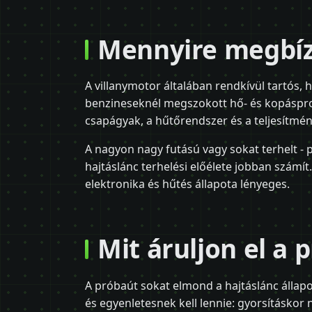
Mennyire megbíz
A villanymotor általában rendkívül tartós, 
benzineseknél megszokott hő- és kopáspro
csapágyak, a hűtőrendszer és a teljesítmén
A nagyon nagy futású vagy sokat terhelt - 
hajtáslánc terhelési előélete jobban számí
elektronika és hűtés állapota lényeges.
Mit áruljon el a 
A próbaút sokat elmond a hajtáslánc állap
és egyenletesnek kell lennie: gyorsításkor 