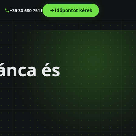
Időpontot kérek
+36 30 680 7511
ánca és