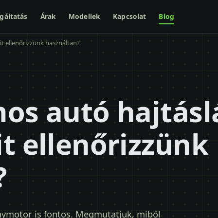
gáltatás
Árak
Modellek
Kapcsolat
Blog
it ellenőrizzünk használtan?
os autó hajtásl
t ellenőrizzünk
?
lanymotor is fontos. Megmutatjuk, miből