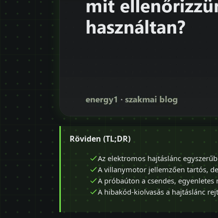
Röviden (TL;DR)
Az elektromos hajtáslánc egyszerűb
A villanymotor jellemzően tartós, d
A próbaúton a csendes, egyenletes 
A hibakód-kiolvasás a hajtáslánc rejt