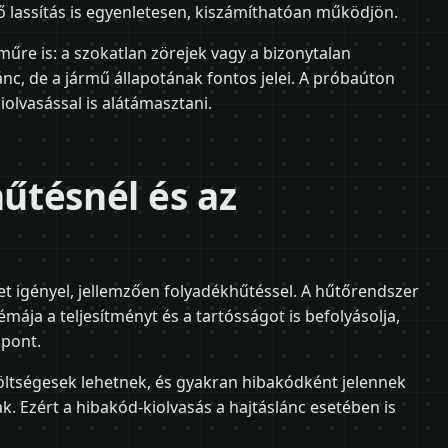
ő lassítás is egyenletesen, kiszámíthatóan működjön.
űre is: a szokatlan zörejek vagy a bizonytalan
ánc, de a jármű állapotának fontos jelei. A próbaúton
olvasással is alátámasztani.
hűtésnél és az
t igényel, jellemzően folyadékhűtéssel. A hűtőrendszer
mája a teljesítményt és a tartósságot is befolyásolja,
 pont.
 költségesek lehetnek, és gyakran hibakódként jelennek
. Ezért a hibakód-kiolvasás a hajtáslánc esetében is