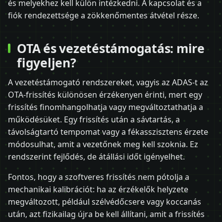
és melyekhez kell külön intézkedni. A kapcsolat és a
fiók rendezettsége a zökkenőmentes átvétel része.
OTA és vezetéstámogatás: mire
figyeljen?
A vezetéstámogató rendszereket, vagyis az ADAS-t az
OTA-frissítés különösen érzékenyen érinti, mert egy
frissítés finomhangolhatja vagy megváltoztathatja a
működésüket. Egy frissítés után a sávtartás, a
távolságtartó tempomat vagy a fékasszisztens érzete
módosulhat, amit a vezetőnek meg kell szoknia. Ez
rendszerint fejlődés, de átállási időt igényelhet.
Fontos, hogy a szoftveres frissítés nem pótolja a
mechanikai kalibrációt: ha az érzékelők helyzete
megváltozott, például szélvédőcsere vagy koccanás
után, azt fizikailag újra be kell állítani, amit a frissítés