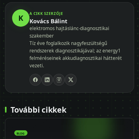
A CIKK SZERZŐJE
K
Kovács Bálint
elektromos hajtáslánc-diagnosztikai
szakember
Tíz éve foglalkozik nagyfeszültségű
rendszerek diagnosztikájával; az energy1
felméréseinek akkudiagnosztikai hátterét
vezeti.
További cikkek