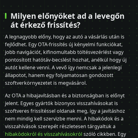
Milyen előnyöket ad a levegőn
át érkező frissítés?
A legnagyobb előny, hogy az autó a vásárlás után is
fejlődhet. Egy OTA-frissítés új kényelmi funkciókat,
jobb navigációt, kifinomultabb töltésvezérlést vagy
pontosított hatótáv-becslést hozhat, anélkül hogy új
autót kellene venni. A vevő így nemcsak a jelenlegi
állapotot, hanem egy folyamatosan gondozott
szoftverkörnyezetet is megvásárol.
Az OTA a hibajavításban és a biztonságban is előnyt
jelent. Egyes gyártók bizonyos visszahívásokat is
szoftveres frissítéssel oldanak meg, így a javításhoz
nem mindig kell szervizbe menni. A hibakódok és a
visszahívások szerepét részletesen tárgyaltuk a
hibakódokról és visszahívásokról
szóló cikkben. Egy