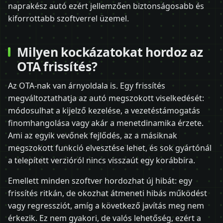
naprakész autó ezért jellemzően biztonságosabb és
kiforrottabb szoftverrel üzemel.
Milyen kockázatokat hordoz az
OTA frissítés?
Az OTA-nak van árnyoldala is. Egy frissítés
megváltoztathatja az autó megszokott viselkedését:
módosulhat a kijelző kezelése, a vezetéstámogatás
finomhangolása vagy akár a menetdinamika érzete.
Ami az egyik vevőnek fejlődés, az a másiknak
megszokott funkció elvesztése lehet, és sok gyártónál
a telepített verzióról nincs visszaút egy korábbira.
Emellett minden szoftver hordozhat új hibát: egy
frissítés ritkán, de okozhat átmeneti hibás működést
vagy regressziót, amíg a következő javítás meg nem
érkezik. Ez nem gyakori, de valós lehetőség, ezért a