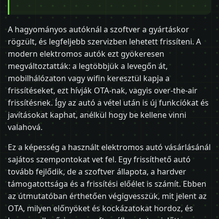
A hagyományos autóknál a szoftver a gyártáskor
rögzült, és legfeljebb szervizben lehetett frissíteni. A
modern elektromos autók ezt gyökeresen
megváltoztatták: a legtöbbjük a levegőn át,
mobilhálózaton vagy wifin keresztül kapja a
frissítéseket, ezt hívják OTA-nak, vagyis over-the-air
frissítésnek. Így az autó a vétel után is új funkciókat és
javításokat kaphat, anélkül hogy be kellene vinni
valahová.
Ez a képesség a használt elektromos autó vásárlásánál
sajátos szempontokat vet fel. Egy frissíthető autó
tovább fejlődik, de a szoftver állapota, a hardver
támogatottsága és a frissítési előélet is számít. Ebben
az útmutatóban érthetően végigvesszük, mit jelent az
OTA, milyen előnyöket és kockázatokat hordoz, és