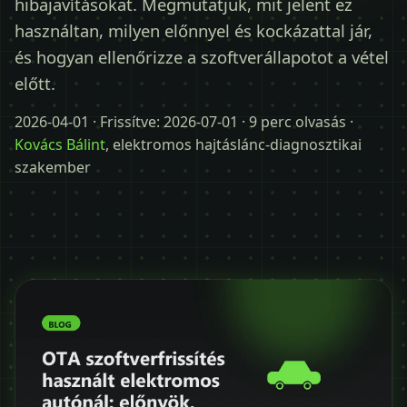
hibajavításokat. Megmutatjuk, mit jelent ez
Időpontot kérek
használtan, milyen előnnyel és kockázattal jár,
+36 30 680 7511
és hogyan ellenőrizze a szoftverállapotot a vétel
előtt.
2026-04-01
· Frissítve:
2026-07-01
· 9 perc olvasás ·
Kovács Bálint
, elektromos hajtáslánc-diagnosztikai
szakember