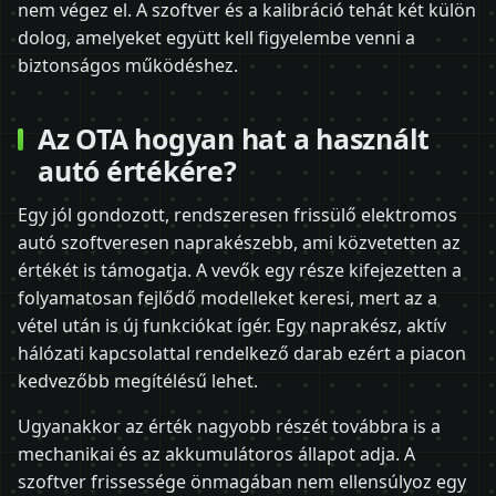
nem végez el. A szoftver és a kalibráció tehát két külön
dolog, amelyeket együtt kell figyelembe venni a
biztonságos működéshez.
Az OTA hogyan hat a használt
autó értékére?
Egy jól gondozott, rendszeresen frissülő elektromos
autó szoftveresen naprakészebb, ami közvetetten az
értékét is támogatja. A vevők egy része kifejezetten a
folyamatosan fejlődő modelleket keresi, mert az a
vétel után is új funkciókat ígér. Egy naprakész, aktív
hálózati kapcsolattal rendelkező darab ezért a piacon
kedvezőbb megítélésű lehet.
Ugyanakkor az érték nagyobb részét továbbra is a
mechanikai és az akkumulátoros állapot adja. A
szoftver frissessége önmagában nem ellensúlyoz egy