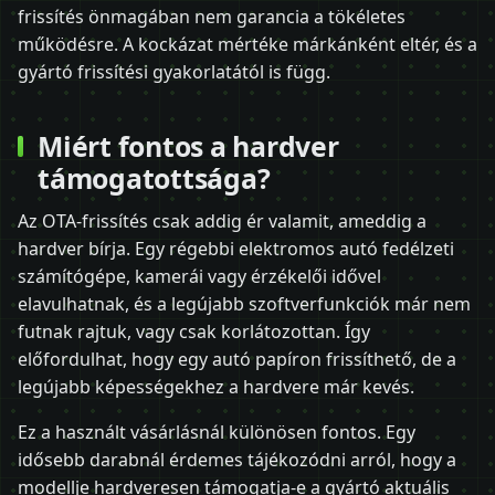
frissítés önmagában nem garancia a tökéletes
működésre. A kockázat mértéke márkánként eltér, és a
gyártó frissítési gyakorlatától is függ.
Miért fontos a hardver
támogatottsága?
Az OTA-frissítés csak addig ér valamit, ameddig a
hardver bírja. Egy régebbi elektromos autó fedélzeti
számítógépe, kamerái vagy érzékelői idővel
elavulhatnak, és a legújabb szoftverfunkciók már nem
futnak rajtuk, vagy csak korlátozottan. Így
előfordulhat, hogy egy autó papíron frissíthető, de a
legújabb képességekhez a hardvere már kevés.
Ez a használt vásárlásnál különösen fontos. Egy
idősebb darabnál érdemes tájékozódni arról, hogy a
modellje hardveresen támogatja-e a gyártó aktuális