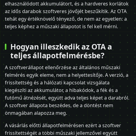
elhasználódott akkumulátort, és a hardveres korlátok
az idős darabok szoftveres jövőjét beszűkítik. Az OTA
tehát egy értéknövelő tényező, de nem az egyetlen: a
teljes képhez a műszaki állapotot is fel kell mérni.
Hogyan illeszkedik az OTA a
teljes állapotfelmérésbe?
A szoftverállapot ellenőrzése az általános műszaki
felmérés egyik eleme, nem a helyettesítője. A verzió, a
frissítettség és a hálózati kapcsolat vizsgálata
kiegészíti az akkumulátor, a hibakódok, a fék és a
futómű átnézését, együtt adva teljes képet a darabról.
A szoftver állapota beszédes, de a döntést nem
önmagában alapozza meg.
A vásárlás előtti állapotfelmérésen ezért a szoftver
frissítettségét a többi műszaki jellemzővel együtt