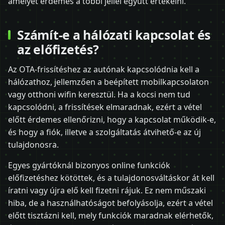
amelyet érdemes a többi jellel együtt értékelni.
Számít-e a hálózati kapcsolat és
az előfizetés?
Az OTA-frissítéshez az autónak kapcsolódnia kell a
hálózathoz, jellemzően a beépített mobilkapcsolaton
vagy otthoni wifin keresztül. Ha a kocsi nem tud
kapcsolódni, a frissítések elmaradnak, ezért a vétel
előtt érdemes ellenőrizni, hogy a kapcsolat működik-e,
és hogy a fiók, illetve a szolgáltatás átvihető-e az új
tulajdonosra.
Egyes gyártóknál bizonyos online funkciók
előfizetéshez kötöttek, és a tulajdonosváltáskor át kell
íratni vagy újra elő kell fizetni rájuk. Ez nem műszaki
hiba, de a használhatóságot befolyásolja, ezért a vétel
előtt tisztázni kell, mely funkciók maradnak elérhetők,