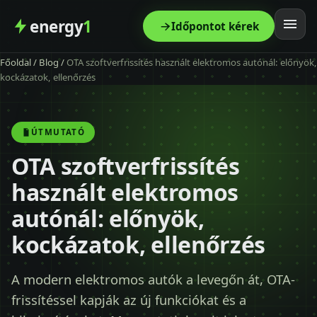
energy
1
Időpontot kérek
Főoldal
/
Blog
/
OTA szoftverfrissítés használt elektromos autónál: előnyök,
Főoldal
kockázatok, ellenőrzés
Szolgáltatás
ÚTMUTATÓ
Árak
OTA szoftverfrissítés
használt elektromos
Modellek
autónál: előnyök,
Kapcsolat
kockázatok, ellenőrzés
Blog
A modern elektromos autók a levegőn át, OTA-
frissítéssel kapják az új funkciókat és a