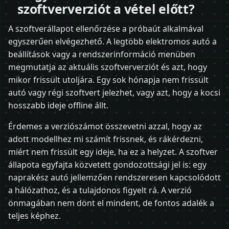
szoftververziót a vétel előtt?
A szoftverállapot ellenőrzése a próbaút alkalmával
egyszerűen elvégezhető. A legtöbb elektromos autó a
beállítások vagy a rendszerinformáció menüben
megmutatja az aktuális szoftververziót és azt, hogy
mikor frissült utoljára. Egy sok hónapja nem frissült
autó vagy régi szoftvert jelezhet, vagy azt, hogy a kocsi
hosszabb ideje offline állt.
Érdemes a verziószámot összevetni azzal, hogy az
adott modellhez mi számít frissnek, és rákérdezni,
miért nem frissült egy ideje, ha ez a helyzet. A szoftver
állapota egyfajta közvetett gondozottsági jel is: egy
naprakész autó jellemzően rendszeresen kapcsolódott
a hálózathoz, és a tulajdonos figyelt rá. A verzió
önmagában nem dönt el mindent, de fontos adalék a
teljes képhez.