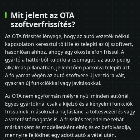
Mit jelent az OTA
szoftverfrissítés?
Az OTA frissítés lényege, hogy az autó vezeték nélküli
kapcsolaton keresztül tölti le és telepíti az új szoftvert,
hasonlóan ahhoz, ahogy egy okostelefon frissül. A
gyártó a háttérből küldi ki a csomagot, az autó pedig
alkalmas pillanatban, jellemzően parkolva telepíti azt.
A folyamat végén az autó szoftvere új verzióra vált,
gyakran új funkciókkal vagy javításokkal.
Az OTA nem egyformán mélyre nyúl minden autónál.
Egyes gyártóknál csak a kijelző és a kényelmi funkciók
frissülnek, másoknál a hajtáslánc, a töltésvezérlés vagy
a vezetéstámogatás is. A frissítés terjedelme tehát
márkánként és modellenként eltér, és ez befolyásolja,
mennyire fejlődhet egy adott autó a vétel után.