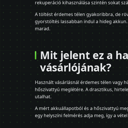
rekuperáció kihasználása szintén sokat szá
A töltést érdemes télen gyakoribbra, de rö
gyorstöltés lassabban indul a hideg akkun.
marad.
Mit jelent ez a h
vásárlójának?
Használt vásárlásnál érdemes télen vagy hű
hőszivattyú meglétére. A drasztikus, hirtel
utalhat.
A mért akkuállapotból és a hőszivattyú meglé
egy helyszíni felmérés adja meg, így a vétel