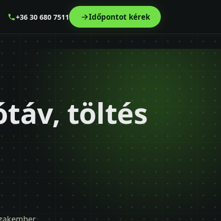
Időpontot kérek
+36 30 680 7511
táv, töltés
 szakember