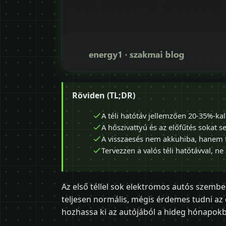
Röviden (TL;DR)
A téli hatótáv jellemzően 20-35%-kal
A hőszivattyú és az előfűtés sokat se
A visszaesés nem akkuhiba, hanem fiz
Tervezzen a valós téli hatótávval, ne 
Az első téllel sok elektromos autós szemb
teljesen normális, mégis érdemes tudni az
hozhassa ki az autójából a hideg hónapok