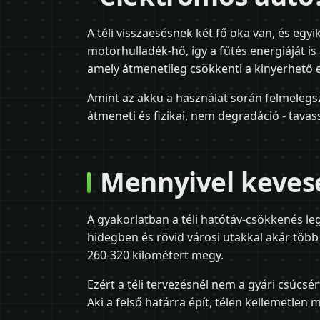
A téli visszaesésnek két fő oka van, és egyi
motorhulladék-hő, így a fűtés energiáját is
amely átmenetileg csökkenti a kinyerhető e
Amint az akku a használat során felmelegszik
átmeneti és fizikai, nem degradáció - tavass
Mennyivel kevese
A gyakorlatban a téli hatótáv-csökkenés l
hidegben és rövid városi utakkal akár több 
260-320 kilométert megy.
Ezért a téli tervezésnél nem a gyári csúcsé
Aki a felső határra épít, télen kellemetlen