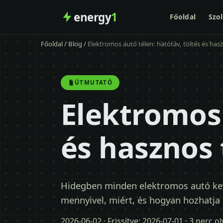
energy
1
Főoldal
Szol
Főoldal
/
Blog
/
Elektromos autó télen: hatótáv, töltés és has
ÚTMUTATÓ
Elektromos 
és hasznos 
Hidegben minden elektromos autó ke
mennyivel, miért, és hogyan hozhatja
2026-06-02
· Frissítve:
2026-07-01
· 3 perc o