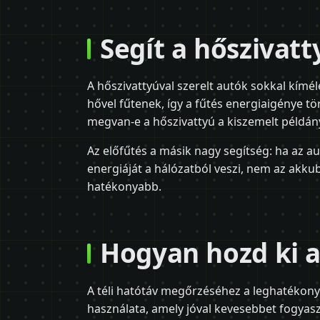
Segít a hőszivatt
A hőszivattyúval szerelt autók sokkal kímé
hővel fűtenek, így a fűtés energiaigénye 
megvan-e a hőszivattyú a kiszemelt példán
Az előfűtés a másik nagy segítség: ha az aut
energiáját a hálózatból veszi, nem az akkub
hatékonyabb.
Hogyan hozd ki 
A téli hatótáv megőrzéséhez a leghatékony
használata, amely jóval kevesebbet fogyaszt