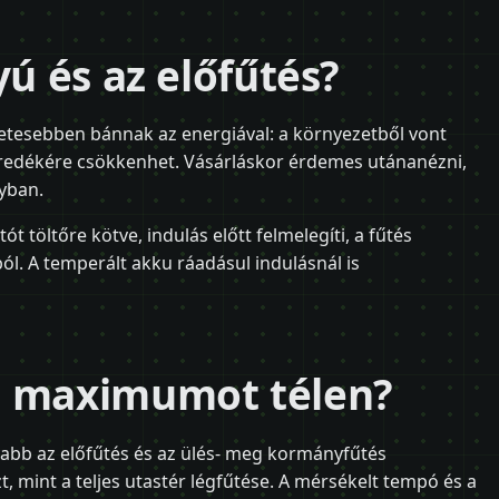
yú és az előfűtés?
letesebben bánnak az energiával: a környezetből vont
töredékére csökkenhet. Vásárláskor érdemes utánanézni,
yban.
ót töltőre kötve, indulás előtt felmelegíti, a fűtés
ól. A temperált akku ráadásul indulásnál is
a maximumot télen?
abb az előfűtés és az ülés- meg kormányfűtés
, mint a teljes utastér légfűtése. A mérsékelt tempó és a