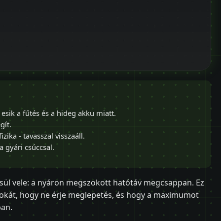
 esik a fűtés és a hideg akku miatt.
gít.
ika - tavasszal visszaáll.
a gyári csúccsal.
esül vele: a nyáron megszokott hatótáv megcsappan. Ez
 okát, hogy ne érje meglepetés, és hogy a maximumot
ban.