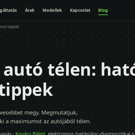
gáltatás
Árak
Modellek
Kapcsolat
Blog
znos tippek
autó télen: ható
tippek
vesebbet megy. Megmutatjuk,
 ki a maximumot az autójából télen.
lvasás ·
Kovács Bálint
, elektromos hajtáslánc-diagnosztikai