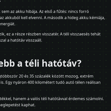
k sem az akku hibája. Az első a fűtés: nincs forró
 az akkuból kell elvenni. A második a hideg akku kémiája,
nergiát.
, ez a része részben visszatér. A téli visszaesés tehát
zal a hatótáv visszaáll.
bb a téli hatótáv?
egtöbbször 20 és 35 százalék között mozog, extrém
is. Egy nyáron 400 kilométert tudó autó télen reálisan
rtékkel, hanem a valós téli hatótávval érdemes számolni.
 meglepetést kaphat.