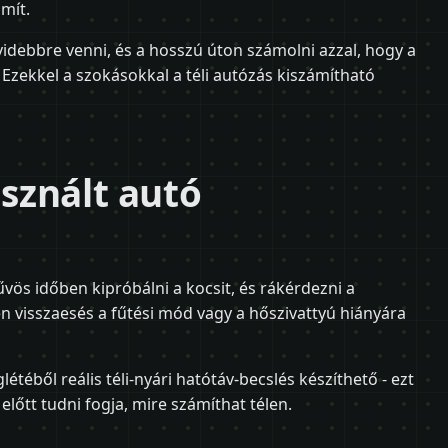
mít.
videbbre venni, és a hosszú úton számolni azzal, hogy a
 Ezekkel a szokásokkal a téli autózás kiszámítható
asznált autó
vös időben kipróbálni a kocsit, és rákérdezni a
en visszaesés a fűtési mód vagy a hőszivattyú hiányára
téből reális téli-nyári hatótáv-becslés készíthető - ezt
 előtt tudni fogja, mire számíthat télen.