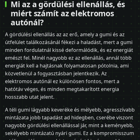
Mi az a gördülési ellenállás, és
miért számít az elektromos
autónál?
A gördülési ellenállás az az erő, amely a gumi és az
útfelület találkozásánál fékezi a haladást, mert a gumi
minden fordulatnál kissé deformálódik, és ez energiát
emészt fel. Minél nagyobb ez az ellenállás, annál több
energiát kell a hajtásnak folyamatosan pótolnia, ami
közvetlenül a fogyasztásban jelentkezik. Az
elektromos autónál ez különösen fontos, mert a
hatótáv véges, és minden megtakarított energia
hosszabb utat jelent.
A téli gumi lágyabb keveréke és mélyebb, agresszívabb
mintázata jobb tapadást ad hidegben, cserébe viszont
nagyobb gördülési ellenállással jár, mint a keményebb,
sekélyebb mintázatú nyári gumi. Ez a kompromisszum