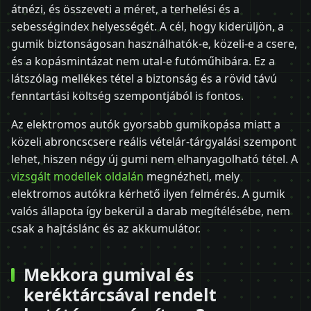
átnézi, és összeveti a méret, a terhelési és a
sebességindex helyességét. A cél, hogy kiderüljön, a
gumik biztonságosan használhatók-e, közeli-e a csere,
és a kopásmintázat nem utal-e futóműhibára. Ez a
látszólag mellékes tétel a biztonság és a rövid távú
fenntartási költség szempontjából is fontos.
Az elektromos autók gyorsabb gumikopása miatt a
közeli abroncscsere reális vételár-tárgyalási szempont
lehet, hiszen négy új gumi nem elhanyagolható tétel. A
vizsgált modellek oldalán
megnézheti, mely
elektromos autókra kérhető ilyen felmérés. A gumik
valós állapota így bekerül a darab megítélésébe, nem
csak a hajtáslánc és az akkumulátor.
Mekkora gumival és
keréktárcsával rendelt