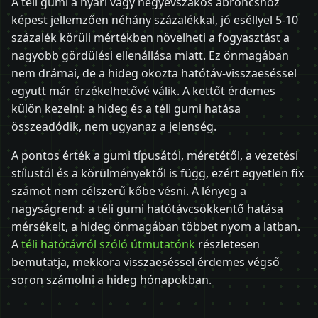
A téli gumi a nyári vagy négyévszakos abroncshoz
képest jellemzően néhány százalékkal, jó eséllyel 5-10
százalék körüli mértékben növelheti a fogyasztást a
nagyobb gördülési ellenállása miatt. Ez önmagában
nem drámai, de a hideg okozta hatótáv-visszaeséssel
együtt már érzékelhetővé válik. A kettőt érdemes
külön kezelni: a hideg és a téli gumi hatása
összeadódik, nem ugyanaz a jelenség.
A pontos érték a gumi típusától, méretétől, a vezetési
stílustól és a körülményektől is függ, ezért egyetlen fix
számot nem célszerű kőbe vésni. A lényeg a
nagyságrend: a téli gumi hatótávcsökkentő hatása
mérsékelt, a hideg önmagában többet nyom a latban.
A
téli hatótávról szóló útmutatónk
részletesen
bemutatja, mekkora visszaeséssel érdemes végső
soron számolni a hideg hónapokban.