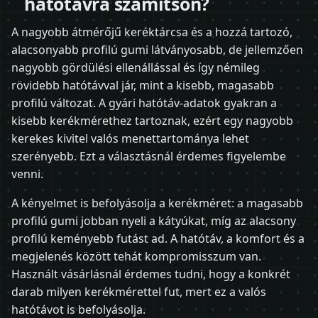
hatótávra számítson?
A nagyobb átmérőjű keréktárcsa és a hozzá tartozó,
alacsonyabb profilú gumi látványosabb, de jellemzően
nagyobb gördülési ellenállással és így némileg
rövidebb hatótávval jár, mint a kisebb, magasabb
profilú változat. A gyári hatótáv-adatok gyakran a
kisebb kerékmérethez tartoznak, ezért egy nagyobb
kerekes kivitel valós menettartománya lehet
szerényebb. Ezt a választásnál érdemes figyelembe
venni.
A kényelmet is befolyásolja a kerékméret: a magasabb
profilú gumi jobban nyeli a kátyúkat, míg az alacsony
profilú keményebb futást ad. A hatótáv, a komfort és a
megjelenés között tehát kompromisszum van.
Használt vásárlásnál érdemes tudni, hogy a konkrét
darab milyen kerékmérettel fut, mert ez a valós
hatótávot is befolyásolja.