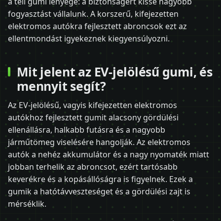
a téli gumi lényege: a biztonságért kissé nagyobb
fogyasztást vállalunk. A korszerű, kifejezetten
elektromos autókra fejlesztett abroncsok ezt az
ellentmondást igyekeznek kiegyensúlyozni.
Mit jelent az EV-jelölésű gumi, és
mennyit segít?
Az EV-jelölésű, vagyis kifejezetten elektromos
autókhoz fejlesztett gumit alacsony gördülési
ellenállásra, halkabb futásra és a nagyobb
járműtömeg viselésére hangolják. Az elektromos
autók a nehéz akkumulátor és a nagy nyomaték miatt
jobban terhelik az abroncsot, ezért tartósabb
keverékre és a kopásállóságra is figyelnek. Ezek a
gumik a hatótávveszteséget és a gördülési zajt is
mérséklik.