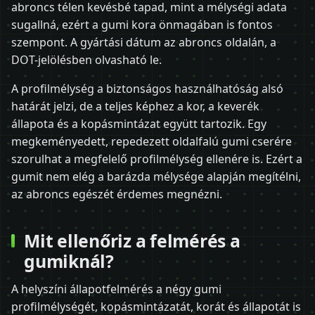
abroncs télen kevésbé tapad, mint a mélységi adata
sugallná, ezért a gumi kora önmagában is fontos
szempont. A gyártási dátum az abroncs oldalán, a
DOT-jelölésben olvasható le.
A profilmélység a biztonságos használhatóság alsó
határát jelzi, de a teljes képhez a kor, a keverék
állapota és a kopásmintázat együtt tartozik. Egy
megkeményedett, repedezett oldalfalú gumi cserére
szorulhat a megfelelő profilmélység ellenére is. Ezért a
gumit nem elég a barázda mélysége alapján megítélni,
az abroncs egészét érdemes megnézni.
Mit ellenőriz a felmérés a
gumiknál?
A helyszíni állapotfelmérés a négy gumi
profilmélységét, kopásmintázatát, korát és állapotát is