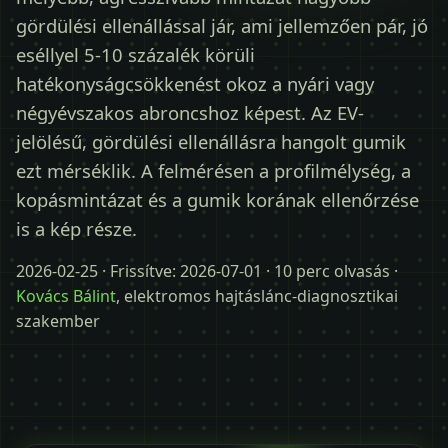
Időpontot kérek
gördülési ellenállással jár, ami jellemzően pár, jó
eséllyel 5-10 százalék körüli
+36 30 680 7511
hatékonyságcsökkenést okoz a nyári vagy
négyévszakos abroncshoz képest. Az EV-
jelölésű, gördülési ellenállásra hangolt gumik
ezt mérséklik. A felmérésen a profilmélység, a
kopásmintázat és a gumik korának ellenőrzése
is a kép része.
2026-02-25
· Frissítve:
2026-07-01
· 10 perc olvasás ·
Kovács Bálint
, elektromos hajtáslánc-diagnosztikai
szakember