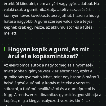
értékből kiindulni, nem a nyári vagy gyári adatból. Ha
valaki csak a gumit hibáztatja a téli visszaesésért,
könnyen téves következtetésre juthat, hiszen a hideg
hatása nagyobb. A gumi szerepe valós, de a teljes
képnek csak egy része, az akkumulátor és a fűtés
mellett.
Hogyan kopik a gumi, és mit
árul el a kopásmintázat?
Az elektromos autók a nagy tömeg és a nyomaték
miatt jobban igénybe veszik az abroncsot, ezért a
gumikopás gyorsabb lehet, mint egy hasonló méretű
belső égésű autónál. A kopás mértéke a vezetési
stílustól, a futómű beállításától és a gumitípustól is
függ. A rendszeres, dinamikus gyorsítás gyorsíthatja a
kopást, míg a kiegyensúlyozott vezetés kíméli az