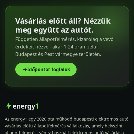
Vásárlás előtt áll? Nézzük
meg együtt az autót.
Független állapotfelmérés, kizárólag a vevő
érdekeit nézve - akár 1-24 órán belül,
Budapest és Pest vármegye területén.
Időpontot foglalok
energy
1
Az energy1 egy 2020 óta működő budapesti elektromos autó
vásárlás előtti állapotfelmérés vállalkozás, amely helyszíni
állapotfelmérést végez használt elektromos autó vásárlása