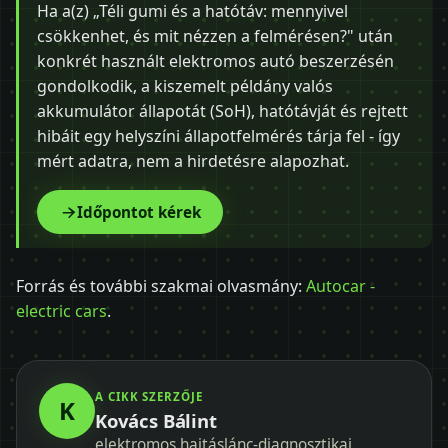
Ha a(z) „Téli gumi és a hatótáv: mennyivel
csökkenhet, és mit nézzen a felmérésen?" után
konkrét használt elektromos autó beszerzésén
gondolkodik, a kiszemelt példány valós
akkumulátor állapotát (SoH), hatótávját és rejtett
hibáit egy helyszíni állapotfelmérés tárja fel - így
mért adatra, nem a hirdetésre alapozhat.
Időpontot kérek
Forrás és további szakmai olvasmány:
Autocar -
electric cars
.
A CIKK SZERZŐJE
K
Kovács Bálint
elektromos hajtáslánc-diagnosztikai