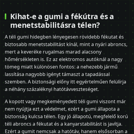
Kihat-e a gumi a fékútra és a
menetstabilitásra télen?
A téli gumi hidegben lényegesen rövidebb fékutat és
biztosabb menetstabilitást kínál, mint a nyári abroncs,
mert a keveréke rugalmas marad alacsony
hőmérsékleten is. Ez az elektromos autóknál a nagy
tömeg miatt különösen fontos: a nehezebb jármű
lassítása nagyobb igényt támaszt a tapadással
szemben. A biztonsági előny itt egyértelműen felülírja
a néhány százaléknyi hatótávveszteséget.
A kopott vagy megkeményedett téli gumi viszont már
nem nyújtja ezt a védelmet, ezért a gumi állapota a
biztonság kulcsa télen. Egy jó állapotú, megfelelő korú
téli abroncs a fékutat és a kanyarstabilitást is javítja.
Ezért a gumit nemcsak a hatótáv, hanem elsősorban a