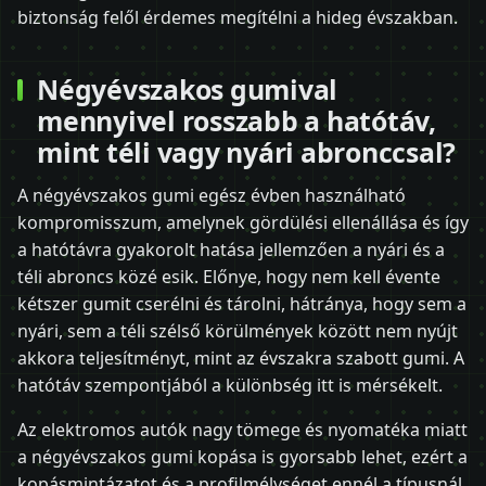
biztonság felől érdemes megítélni a hideg évszakban.
Négyévszakos gumival
mennyivel rosszabb a hatótáv,
mint téli vagy nyári abronccsal?
A négyévszakos gumi egész évben használható
kompromisszum, amelynek gördülési ellenállása és így
a hatótávra gyakorolt hatása jellemzően a nyári és a
téli abroncs közé esik. Előnye, hogy nem kell évente
kétszer gumit cserélni és tárolni, hátránya, hogy sem a
nyári, sem a téli szélső körülmények között nem nyújt
akkora teljesítményt, mint az évszakra szabott gumi. A
hatótáv szempontjából a különbség itt is mérsékelt.
Az elektromos autók nagy tömege és nyomatéka miatt
a négyévszakos gumi kopása is gyorsabb lehet, ezért a
kopásmintázatot és a profilmélységet ennél a típusnál