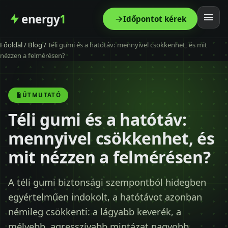
energy
1
Időpontot kérek
Főoldal
/
Blog
/
Téli gumi és a hatótáv: mennyivel csökkenhet, és mit
Főoldal
nézzen a felmérésen?
Szolgáltatás
ÚTMUTATÓ
Árak
Téli gumi és a hatótáv:
mennyivel csökkenhet, és
Modellek
mit nézzen a felmérésen?
Kapcsolat
A téli gumi biztonsági szempontból hidegben
egyértelműen indokolt, a hatótávot azonban
Blog
némileg csökkenti: a lágyabb keverék, a
mélyebb, agresszívabb mintázat nagyobb