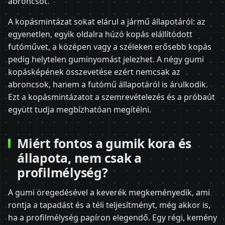
abroncsot.
A kopásmintázat sokat elárul a jármű állapotáról: az
egyenetlen, egyik oldalra húzó kopás elállítódott
futóművet, a középen vagy a széleken erősebb kopás
pedig helytelen guminyomást jelezhet. A négy gumi
kopásképének összevetése ezért nemcsak az
abroncsok, hanem a futómű állapotáról is árulkodik.
Ezt a kopásmintázatot a szemrevételezés és a próbaút
együtt tudja megbízhatóan megítélni.
Miért fontos a gumik kora és
állapota, nem csak a
profilmélység?
A gumi öregedésével a keverék megkeményedik, ami
rontja a tapadást és a téli teljesítményt, még akkor is,
ha a profilmélység papíron elegendő. Egy régi, kemény