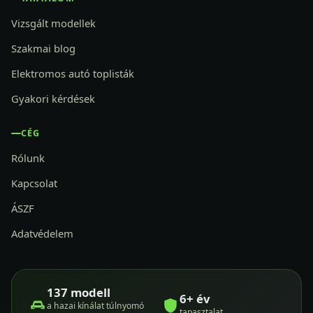
Vizsgált modellek
Szakmai blog
Elektromos autó toplisták
Gyakori kérdések
CÉG
Rólunk
Kapcsolat
ÁSZF
Adatvédelem
137 modell
6+ év
a hazai kínálat túlnyomó
tapasztalat