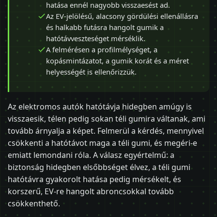
hatása ennél nagyobb visszaesést ad.
Az EV-jelölésű, alacsony gördülési ellenállásra
és halkabb futásra hangolt gumik a
hatótávveszteséget mérséklik.
A felmérésen a profilmélységet, a
kopásmintázatot, a gumik korát és a méret
helyességét is ellenőrizzük.
Az elektromos autók hatótávja hidegben amúgy is
visszaesik, télen pedig sokan téli gumira váltanak, ami
tovább árnyalja a képet. Felmerül a kérdés, mennyivel
csökkenti a hatótávot maga a téli gumi, és megéri-e
emiatt lemondani róla. A válasz egyértelmű: a
biztonság hidegben elsőbbséget élvez, a téli gumi
hatótávra gyakorolt hatása pedig mérsékelt, és
korszerű, EV-re hangolt abroncsokkal tovább
csökkenthető.