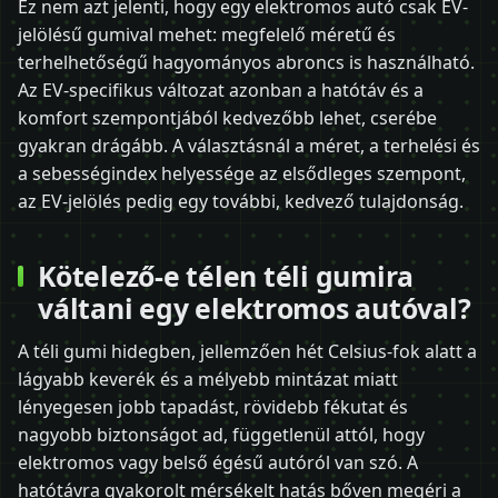
Ez nem azt jelenti, hogy egy elektromos autó csak EV-
jelölésű gumival mehet: megfelelő méretű és
terhelhetőségű hagyományos abroncs is használható.
Az EV-specifikus változat azonban a hatótáv és a
komfort szempontjából kedvezőbb lehet, cserébe
gyakran drágább. A választásnál a méret, a terhelési és
a sebességindex helyessége az elsődleges szempont,
az EV-jelölés pedig egy további, kedvező tulajdonság.
Kötelező-e télen téli gumira
váltani egy elektromos autóval?
A téli gumi hidegben, jellemzően hét Celsius-fok alatt a
lágyabb keverék és a mélyebb mintázat miatt
lényegesen jobb tapadást, rövidebb fékutat és
nagyobb biztonságot ad, függetlenül attól, hogy
elektromos vagy belső égésű autóról van szó. A
hatótávra gyakorolt mérsékelt hatás bőven megéri a