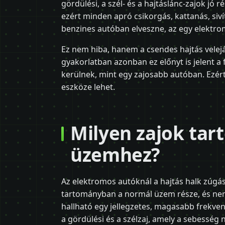
gördülési, a szél- és a hajtáslánc-zajok jó
ezért minden apró csikorgás, kattanás, siví
benzines autóban elveszne, az egy elektro
Ez nem hiba, hanem a csendes hajtás velejá
gyakorlatban azonban ez előnyt is jelent a 
kerülnek, mint egy zajosabb autóban. Ezért
eszköze lehet.
Milyen zajok tar
üzemhez?
Az elektromos autóknál a hajtás halk zúgás
tartományban a normál üzem része, és nem 
hallható egy jellegzetes, magasabb frekvenc
a gördülési és a szélzaj, amely a sebesség