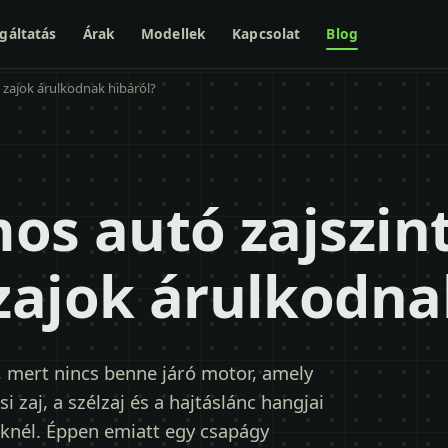
gáltatás
Árak
Modellek
Kapcsolat
Blog
 zajok árulkodnak hibáról?
os autó zajszint
zajok árulkodna
 mert nincs benne járó motor, amely
i zaj, a szélzaj és a hajtáslánc hangjai
eknél. Éppen emiatt egy csapágy