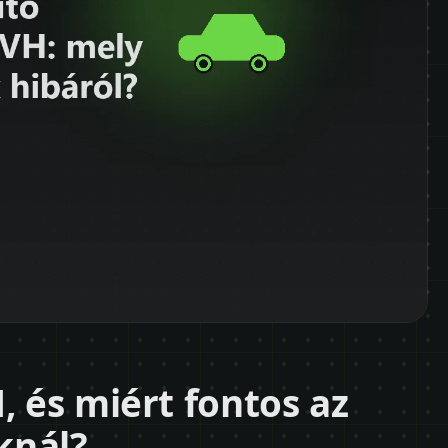
, és miért fontos az
knál?