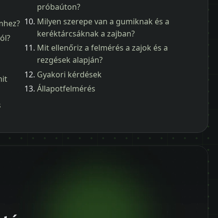
próbaúton?
Milyen szerepe van a gumiknak és a
emhez?
keréktárcsáknak a zajban?
ól?
Mit ellenőriz a felmérés a zajok és a
rezgések alapján?
Gyakori kérdések
it
Állapotfelmérés
s