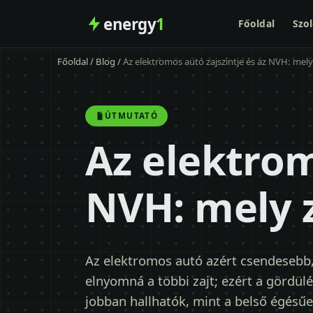
energy
1
Főoldal
Szol
Főoldal
/
Blog
/
Az elektromos autó zajszintje és az NVH: mely
ÚTMUTATÓ
Az elektrom
NVH: mely 
Az elektromos autó azért csendesebb,
elnyomná a többi zajt; ezért a gördülés
jobban hallhatók, mint a belső égésű