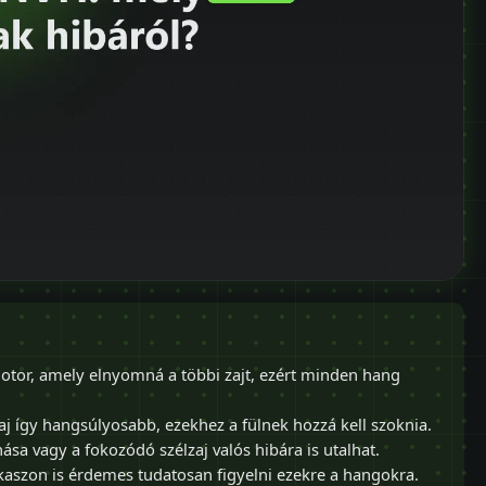
otor, amely elnyomná a többi zajt, ezért minden hang
-zaj így hangsúlyosabb, ezekhez a fülnek hozzá kell szoknia.
ása vagy a fokozódó szélzaj valós hibára is utalhat.
kaszon is érdemes tudatosan figyelni ezekre a hangokra.