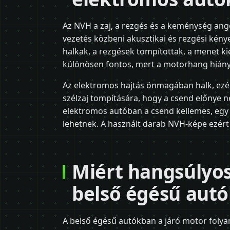
Az NVH a zaj, a rezgés és a keménység ango
vezetés közbeni akusztikai és rezgési kénye
halkak, a rezgések tompítottak, a menet k
különösen fontos, mert a motorhang hiány
Az elektromos hajtás önmagában halk, ezért
szélzaj tompítására, hogy a csend előnye ne
elektromos autóban a csend kellemes, egy 
lehetnek. A használt darab NVH-képe ezért 
Miért hangsúlyos
belső égésű aut
A belső égésű autókban a járó motor folya