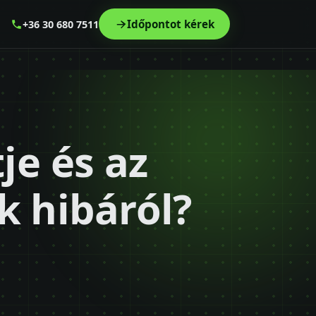
Időpontot kérek
+36 30 680 7511
je és az
k hibáról?