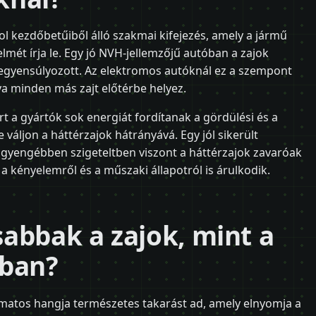
l kezdőbetűiből álló szakmai kifejezés, amely a jármű
lmét írja le. Egy jó NVH-jellemzőjű autóban a zajok
iegyensúlyozott. Az elektromos autóknál ez a szempont
a minden más zajt előtérbe helyez.
 a gyártók sok energiát fordítanak a gördülési és a
 váljon a háttérzajok hátrányává. Egy jól sikerült
gyengébben szigeteltben viszont a háttérzajok zavaróak
a kényelemről és a műszaki állapotról is árulkodik.
abbak a zajok, mint a
óban?
matos hangja természetes takarást ad, amely elnyomja a