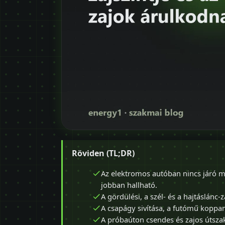
Röviden (TL;DR)
Az elektromos autóban nincs járó m
jobban hallható.
A gördülési, a szél- és a hajtáslánc
A csapágy sivítása, a futómű koppan
A próbaúton csendes és zajos útsza