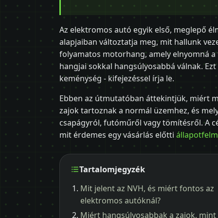
Az elektromos autó egyik első, meglepő él
alapjaiban változtatja meg, mit hallunk ve
folyamatos motorhang, amely elnyomná a több
hangjai sokkal hangsúlyosabbá válnak. Ezt 
keménység - kifejezéssel írja le.
Ebben az útmutatóban áttekintjük, miért m
zajok tartoznak a normál üzemhez, és mely
csapágyról, futóműről vagy tömítésről. A cé
mit érdemes egy vásárlás előtti
állapotfel
Tartalomjegyzék
Mit jelent az NVH, és miért fontos az
elektromos autóknál?
Miért hangsúlyosabbak a zajok, mint