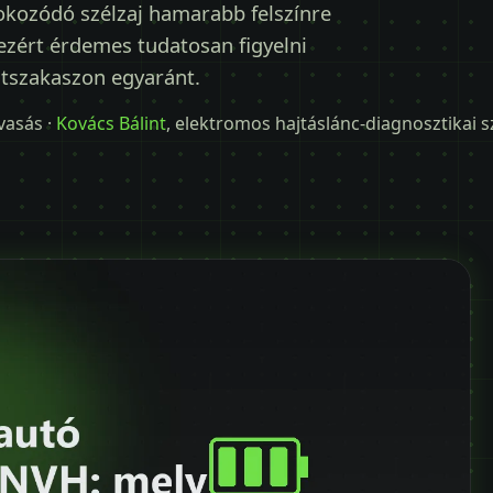
fokozódó szélzaj hamarabb felszínre
 ezért érdemes tudatosan figyelni
útszakaszon egyaránt.
lvasás ·
Kovács Bálint
, elektromos hajtáslánc-diagnosztikai