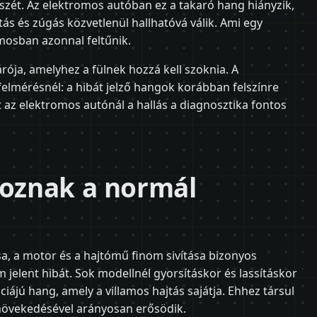
 részét. Az elektromos autóban ez a takaró hang hiányzik,
tás és zúgás közvetlenül hallhatóvá válik. Ami egy
mosban azonnal feltűnik.
rója, amelyhez a fülnek hozzá kell szoknia. A
felmérésnél: a hibát jelző hangok korábban felszínre
 az elektromos autónál a hallás a diagnosztika fontos
toznak a normál
a, a motor és a hajtómű finom sivítása bizonyos
jelent hibát. Sok modellnél gyorsításkor és lassításkor
iájú hang, amely a villamos hajtás sajátja. Ehhez társul
 növekedésével arányosan erősödik.