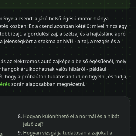
ménye a csend: a járó belső égésű motor hiánya
zetés közben. Ez a csend azonban kétélű: mivel nincs egy
i zajt, a gördülési zaj, a szélzaj és a hajtáslánc apró
a jelenségkört a szakma az NVH - a zaj, a rezgés és a
ás az elektromos autó zajképe a belső égésűénél, mely
 hangok árulkodhatnak valós hibáról - például
l, hogy a próbaúton tudatosan tudjon figyelni, és tudja,
mérés
során alaposabban megnézetni.
Hogyan különíthető el a normál és a hibát
jelző zaj?
Hogyan vizsgálja tudatosan a zajokat a
 a