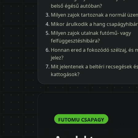
belső égésű autóban?
Milyen zajok tartoznak a normál üz
Mikor árulkodik a hang csapágyhibár
Milyen zajok utalnak futómű- vagy
felfüggesztéshibára?
Honnan ered a fokozódó szélzaj, és m
jelez?
Mit jelentenek a beltéri recsegések é
kattogások?