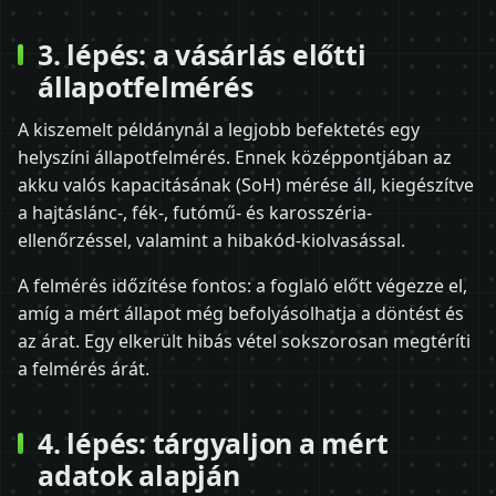
3. lépés: a vásárlás előtti
állapotfelmérés
A kiszemelt példánynál a legjobb befektetés egy
helyszíni állapotfelmérés. Ennek középpontjában az
akku valós kapacitásának (SoH) mérése áll, kiegészítve
a hajtáslánc-, fék-, futómű- és karosszéria-
ellenőrzéssel, valamint a hibakód-kiolvasással.
A felmérés időzítése fontos: a foglaló előtt végezze el,
amíg a mért állapot még befolyásolhatja a döntést és
az árat. Egy elkerült hibás vétel sokszorosan megtéríti
a felmérés árát.
4. lépés: tárgyaljon a mért
adatok alapján