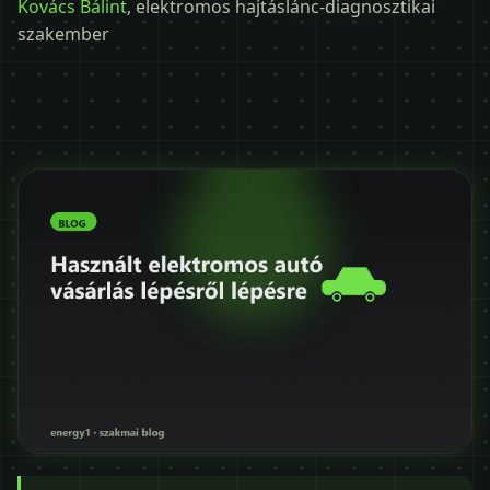
Kovács Bálint
, elektromos hajtáslánc-diagnosztikai
Időpontot kérek
szakember
+36 30 680 7511