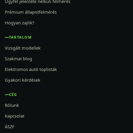
Ügyfél jelenléte nélküli felmérés
Prémium állapotfelmérés
Hogyan zajlik?
TARTALOM
Vizsgált modellek
Szakmai blog
Elektromos autó toplisták
Gyakori kérdések
CÉG
Rólunk
Kapcsolat
ÁSZF