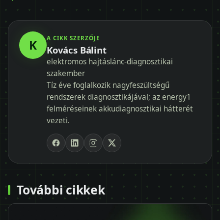
A CIKK SZERZŐJE
K
Kovács Bálint
elektromos hajtáslánc-diagnosztikai
szakember
Tíz éve foglalkozik nagyfeszültségű
rendszerek diagnosztikájával; az energy1
felméréseinek akkudiagnosztikai hátterét
vezeti.
További cikkek