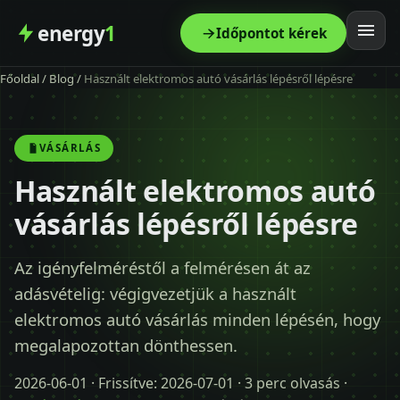
energy
1
Időpontot kérek
Főoldal
/
Blog
/
Használt elektromos autó vásárlás lépésről lépésre
Főoldal
Szolgáltatás
VÁSÁRLÁS
Használt elektromos autó
Árak
vásárlás lépésről lépésre
Modellek
Az igényfelméréstől a felmérésen át az
adásvételig: végigvezetjük a használt
Kapcsolat
elektromos autó vásárlás minden lépésén, hogy
megalapozottan dönthessen.
Blog
2026-06-01
· Frissítve:
2026-07-01
· 3 perc olvasás ·