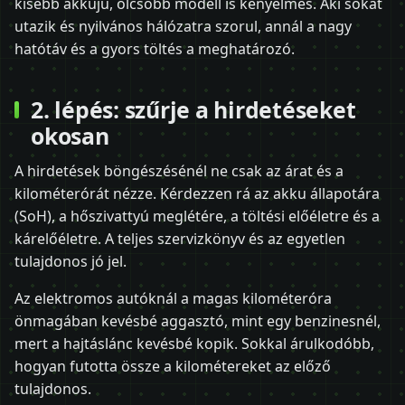
kisebb akkujú, olcsóbb modell is kényelmes. Aki sokat
utazik és nyilvános hálózatra szorul, annál a nagy
hatótáv és a gyors töltés a meghatározó.
2. lépés: szűrje a hirdetéseket
okosan
A hirdetések böngészésénél ne csak az árat és a
kilométerórát nézze. Kérdezzen rá az akku állapotára
(SoH), a hőszivattyú meglétére, a töltési előéletre és a
kárelőéletre. A teljes szervizkönyv és az egyetlen
tulajdonos jó jel.
Az elektromos autóknál a magas kilométeróra
önmagában kevésbé aggasztó, mint egy benzinesnél,
mert a hajtáslánc kevésbé kopik. Sokkal árulkodóbb,
hogyan futotta össze a kilométereket az előző
tulajdonos.