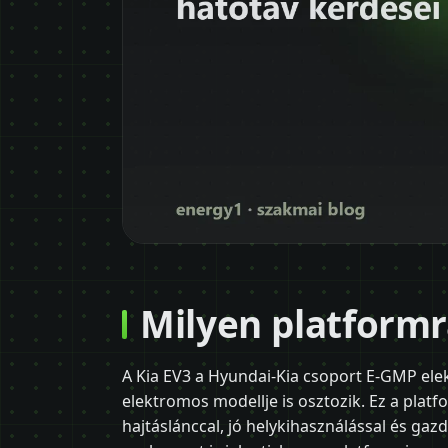
Milyen platformr
A Kia EV3 a Hyundai-Kia csoport E-GMP el
elektromos modellje is osztozik. Ez a plat
hajtáslánccal, jó helykihasználással és gaz