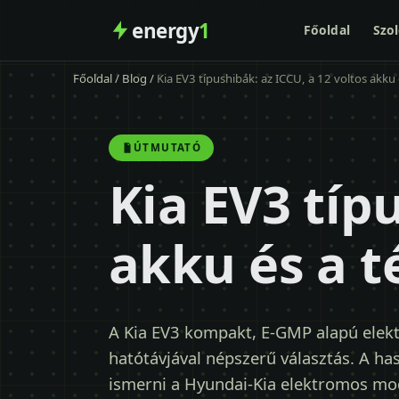
energy
1
Főoldal
Szol
Főoldal
/
Blog
/
Kia EV3 típushibák: az ICCU, a 12 voltos akku 
ÚTMUTATÓ
Kia EV3 típ
akku és a t
A Kia EV3 kompakt, E-GMP alapú elek
hatótávjával népszerű választás. A ha
ismerni a Hyundai-Kia elektromos mod