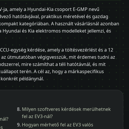
-ja, amely a Hyundai-Kia csoport E-GMP nevű
dvező hatótávjával, praktikus méretével és gazdag
a kompakt kategóriában. A használt vásárlásnál azonban
a Hyundai és Kia elektromos modelleket jellemzi, és
CCU-egység kérdése, amely a töltésvezérlést és a 12
en az útmutatóban végigvesszük, mit érdemes tudni az
dszerrel, mire számíthat a téli hatótávnál, és mit
kuállapot terén. A cél az, hogy a márkaspecifikus
 konkrét példánynál.
Milyen szoftveres kérdések merülhetnek
fel az EV3-nál?
nál?
Hogyan mérhető fel az EV3 valós
os