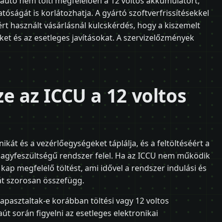
z autó nem tölti megfelelően a 12 voltos akkumulátort,
óságát is korlátozhatja. A gyártó szoftverfrissítésekkel
ért használt vásárlásnál kulcskérdés, hogy a kiszemelt
et és az esetleges javításokat. A szervizelőzmények
e az ICCU a 12 voltos
ikát és a vezérlőegységeket táplálja, és a feltöltéséért a
nagyfeszültségű rendszer felel. Ha az ICCU nem működik
ap megfelelő töltést, ami idővel a rendszer indulási és
át szorosan összefügg.
apasztaltak-e korábban töltési vagy 12 voltos
út során figyelni az esetleges elektronikai