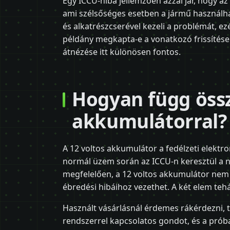
Egy ICCU-hiba jellemzően azzal jár, hogy a
ami szélsőséges esetben a jármű használhat
és alkatrészcserével kezeli a problémát, ez
példány megkapta-e a vonatkozó frissítések
átnézése itt különösen fontos.
Hogyan függ össz
akkumulátorral?
A 12 voltos akkumulátor a fedélzeti elektron
normál üzem során az ICCU-n keresztül a 
megfelelően, a 12 voltos akkumulátor nem k
ébredési hibáihoz vezethet. A két elem teh
Használt vásárlásnál érdemes rákérdezni, t
rendszerrel kapcsolatos gondot, és a próba