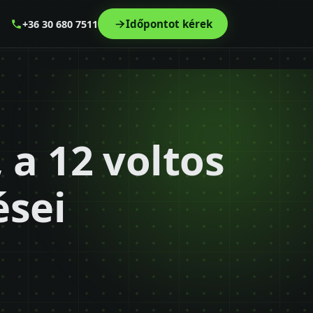
Időpontot kérek
+36 30 680 7511
 a 12 voltos
ései