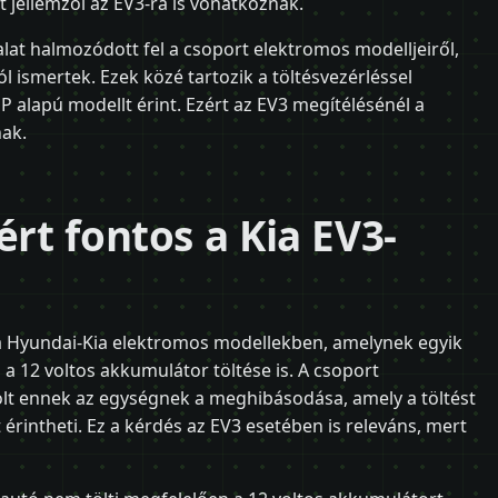
t jellemzői az EV3-ra is vonatkoznak.
lat halmozódott fel a csoport elektromos modelljeiről,
ól ismertek. Ezek közé tartozik a töltésvezérléssel
 alapú modellt érint. Ezért az EV3 megítélésénél a
nak.
ért fontos a Kia EV3-
g a Hyundai-Kia elektromos modellekben, amelynek egyik
a 12 voltos akkumulátor töltése is. A csoport
olt ennek az egységnek a meghibásodása, amely a töltést
 érintheti. Ez a kérdés az EV3 esetében is releváns, mert