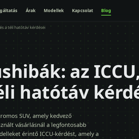
gáltatás
Árak
Modellek
Kapcsolat
Blog
és a téli hatótáv kérdései
ushibák: az ICCU,
éli hatótáv kérd
tromos SUV, amely kedvező
sznált vásárlásnál a legfontosabb
elleket érintő ICCU-kérdést, amely a