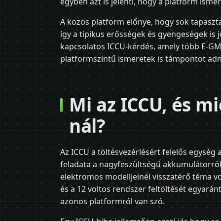
egyben azt is jelenti, hogy a platform ismer
A közös platform előnye, hogy sok tapaszta
így a tipikus erősségek és gyengeségek is j
kapcsolatos ICCU-kérdés, amely több E-GMP
platformszintű ismeretek is támpontot ad
Mi az ICCU, és mi
nál?
Az ICCU a töltésvezérlésért felelős egysé
feladata a nagyfeszültségű akkumulátorról 
elektromos modelljeinél visszatérő téma v
és a 12 voltos rendszer feltöltését egyaránt
azonos platformról van szó.