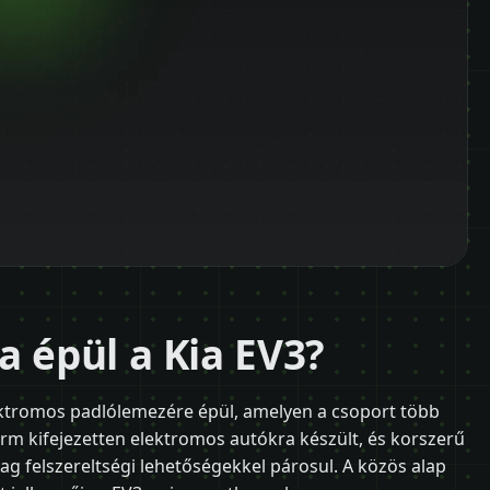
a épül a Kia EV3?
ektromos padlólemezére épül, amelyen a csoport több
form kifejezetten elektromos autókra készült, és korszerű
dag felszereltségi lehetőségekkel párosul. A közös alap