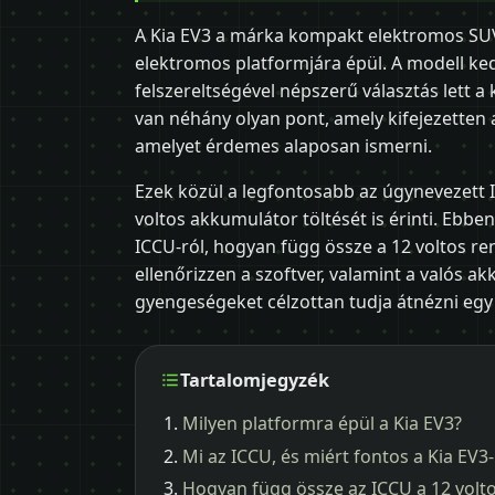
A Kia EV3 a márka kompakt elektromos SUV
elektromos platformjára épül. A modell ke
felszereltségével népszerű választás lett 
van néhány olyan pont, amely kifejezetten 
amelyet érdemes alaposan ismerni.
Ezek közül a legfontosabb az úgynevezett I
voltos akkumulátor töltését is érinti. Ebb
ICCU-ról, hogyan függ össze a 12 voltos ren
ellenőrizzen a szoftver, valamint a valós ak
gyengeségeket célzottan tudja átnézni egy
Tartalomjegyzék
Milyen platformra épül a Kia EV3?
Mi az ICCU, és miért fontos a Kia EV3-
Hogyan függ össze az ICCU a 12 volt