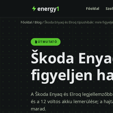
energy
1
Főoldal
Szol
Főoldal
/
Blog
/
Škoda Enyaq és Elroq típushibák: mire figyelj
ÚTMUTATÓ
Škoda Enyaq
figyeljen h
A Škoda Enyaq és Elroq legjellemzőbb
és a 12 voltos akku lemerülése; a ha
marad.