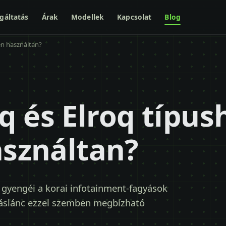
gáltatás
Árak
Modellek
Kapcsolat
Blog
en használtan?
 és Elroq típus
asználtan?
 gyengéi a korai infotainment-fagyások
jtáslánc ezzel szemben megbízható