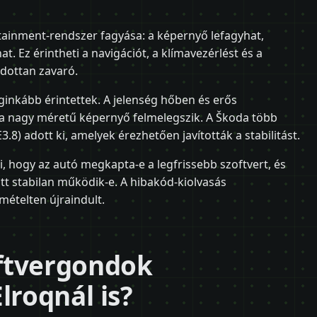
otainment-rendszer fagyása: a képernyő lefagyhat,
t. Ez érintheti a navigációt, a klímavezérlést és a
dottan zavaró.
ginkább érintettek. A jelenség hőben és erős
 a nagy méretű képernyő felmelegszik. A Škoda több
3.8) adott ki, amelyek érezhetően javították a stabilitást.
i, hogy az autó megkapta-e a legfrissebb szoftvert, és
t stabilan működik-e. A hibakód-kiolvasás
ételten újraindult.
ftvergondok
lroqnál is?