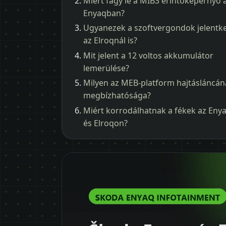
Miért fagy le a MIB3 érintőképernyő 
Enyaqban?
Ugyanezek a szoftvergondok jelentk
az Elroqnál is?
Mit jelent a 12 voltos akkumulátor
lemerülése?
Milyen az MEB-platform hajtásláncán
megbízhatósága?
Miért korrodálhatnak a fékek az Eny
és Elroqon?