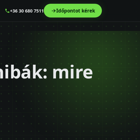
Időpontot kérek
+36 30 680 7511
hibák: mire