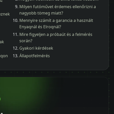
az
Milyen futóművet érdemes ellenőrizni a
nagyobb tömeg miatt?
eznek
Mennyire számít a garancia a használt
Enyaqnál és Elroqnál?
Mire figyeljen a próbaút és a felmérés
során?
ak
Gyakori kérdések
aqon
Állapotfelmérés