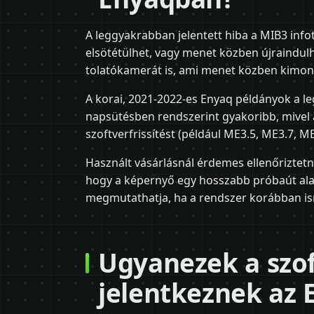
A leggyakrabban jelentett hiba a MIB3 inf
elsötétülhet, vagy menet közben újraindulha
tolatókamerát is, ami menet közben kimon
A korai, 2021-2022-es Enyaq példányok a le
napsütésben rendszerint gyakoribb, mivel
szoftverfrissítést (például ME3.5, ME3.7, ME
Használt vásárlásnál érdemes ellenőriztetn
hogy a képernyő egy hosszabb próbaút alat
megmutathatja, ha a rendszer korábban ism
Ugyanezek a szo
jelentkeznek az E