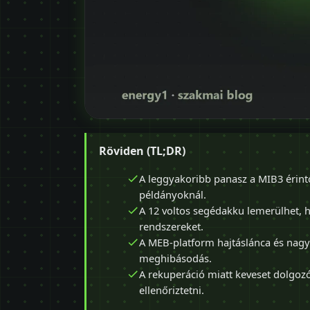
Röviden (TL;DR)
A leggyakoribb panasz a MIB3 érint
példányoknál.
A 12 voltos segédakku lemerülhet, ha
rendszereket.
A MEB-platform hajtáslánca és nagy
meghibásodás.
A rekuperáció miatt keveset dolgozó
ellenőriztetni.