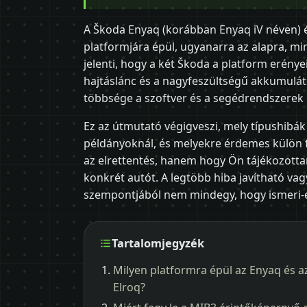
A Škoda Enyaq (korábban Enyaq iV néven) 
platformjára épül, ugyanarra az alapra, min
jelenti, hogy a két Škoda a platform erénye
hajtáslánc és a nagyfeszültségű akkumuláto
többsége a szoftver és a segédrendszerek 
Ez az útmutató végigveszi, mely típushibák
példányoknál, és melyekre érdemes külön fi
az elrettentés, hanem hogy Ön tájékozott
konkrét autót. A legtöbb hiba javítható vagy
szempontjából nem mindegy, hogy ismeri-e 
Tartalomjegyzék
Milyen platformra épül az Enyaq és a
Elroq?