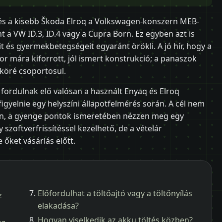
és a kisebb Škoda Elroq a Volkswagen-konszern MEB-
t a VW ID.3, ID.4 vagy a Cupra Born. Ez egyben azt is
it és gyermekbetegségeit egyaránt örökli. A jó hír, hogy a
r mára kiforrott, jól ismert konstrukció; a panaszok
köré csoportosul.
 fordulnak elő valósan a használt Enyaq és Elroq
gyelnie egy helyszíni állapotfelmérés során. A cél nem
an, a gyenge pontok ismeretében nézzen meg egy
 szoftverfrissítéssel kezelhető, de a vételár
őket vásárlás előtt.
Előfordulhat a töltőajtó vagy a töltőnyílás
z
elakadása?
Hogyan viselkedik az akku töltés közben?