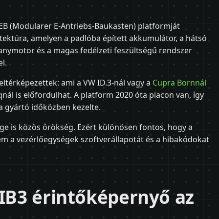
B (Modularer E-Antriebs-Baukasten) platformját
itektúra, amelyen a padlóba épített akkumulátor, a hátsó
llanymotor és a magas fedélzeti feszültségű rendszer
l.
feltérképezettek: ami a VW ID.3-nál vagy a
Cupra Bornnál
oqnál is előfordulhat. A platform 2020 óta piacon van, így
 gyártó időközben kezelte.
ége is közös örökség. Ezért különösen fontos, hogy a
m a vezérlőegységek szoftverállapotát és a hibakódokat
MIB3 érintőképernyő az