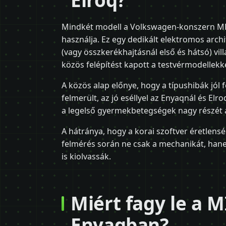
Elroq?
Mindkét modell a Volkswagen-konszern ME
használja. Ez egy dedikált elektromos arch
(vagy összkerékhajtásnál első és hátsó) vi
közös felépítést kapott a testvérmodellekke
A közös alap előnye, hogy a típushibák jól 
felmerült, az jó eséllyel az Enyaqnál és Elr
a legelső gyermekbetegségek nagy részét a
A hátránya, hogy a korai szoftver éretlens
felmérés során ne csak a mechanikát, hane
is kiolvassák.
Miért fagy le a 
Enyaqban?