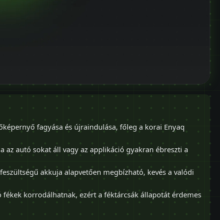
őképernyő fagyása és újraindulása, főleg a korai Enyaq
 az autó sokat áll vagy az applikáció gyakran ébreszti a
feszültségű akkuja alapvetően megbízható, kevés a valódi
 fékek korrodálhatnak, ezért a féktárcsák állapotát érdemes