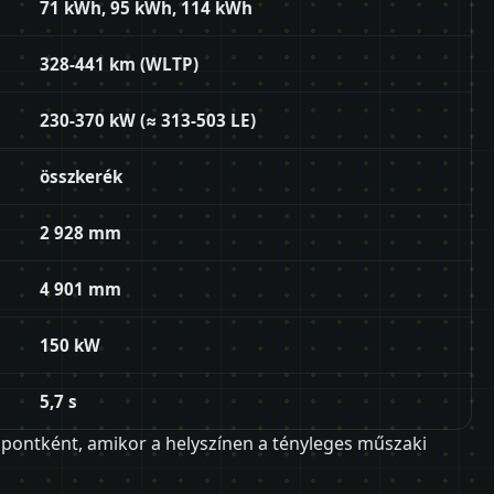
71 kWh, 95 kWh, 114 kWh
328-441 km (WLTP)
230-370 kW (≈ 313-503 LE)
összkerék
2 928 mm
4 901 mm
150 kW
5,7 s
si pontként, amikor a helyszínen a tényleges műszaki