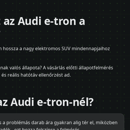
 az Audi e-tron a
?
0 m hossza a nagy elektromos SUV mindennapjaihoz
ak valós állapota? A vásárlás előtti állapotfelmérés
és reális hatótáv ellenőrzést ad.
z Audi e-tron-nél?
s a problémás darab ára gyakran alig tér el, miközben
adék - ezt hozza felszínre a felmérés.