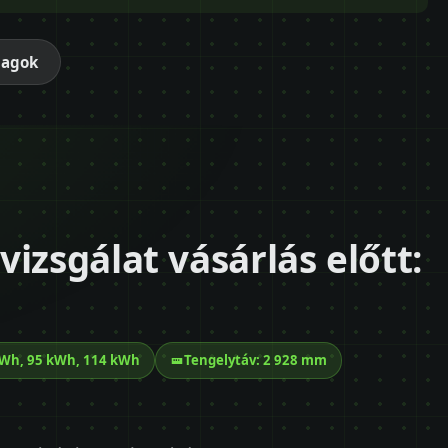
magok
izsgálat vásárlás előtt:
kWh, 95 kWh, 114 kWh
Tengelytáv: 2 928 mm