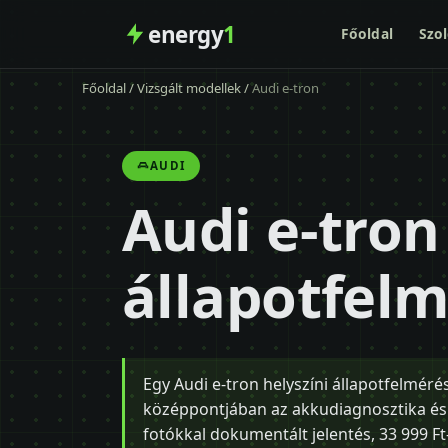
energy
1
Főoldal
Szol
Főoldal
/
Vizsgált modellek
/
Audi e-tron
AUDI
Audi e-tron
állapotfel
Egy Audi e-tron helyszíni állapotfelméré
középpontjában az akkudiagnosztika és a
fotókkal dokumentált jelentés, 33 999 Ft-