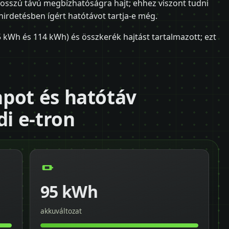
 hosszú távú megbízhatóságra hajt; ehhez viszont tudni
hirdetésben ígért hatótávot tartja-e még.
 kWh és 114 kWh) és összkerék hajtást tartalmazott; ezt
pot és hatótáv
di e-tron
95 kWh
akkuváltozat