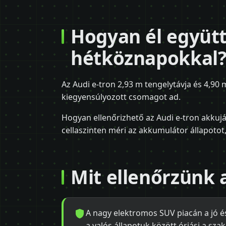
Hogyan él együtt
hétköznapokkal
Az Audi e-tron 2,93 m tengelytávja és 4,9
kiegyensúlyozott csomagot ad.
Hogyan ellenőrizhető az Audi e-tron akkuján
cellaszinten méri az akkumulátor állapotot, 
Mit ellenőrzünk a
A nagy elektromos SUV piacán a jó é
a valós állapotuk között óriási a szak