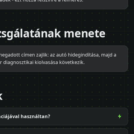
izsgálatának menete
megadott címen zajlik: az autó hidegindítása, majd a
r diagnosztikai kiolvasása következik.
k
nciájával használtan?