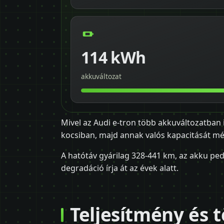
114 kWh
akkuváltozat
Mivel az Audi e-tron több akkuváltozatban 
kocsiban, majd annak valós kapacitását mé
A hatótáv gyárilag 328-441 km, az akku ped
degradáció írja át az évek alatt.
Teljesítmény és t