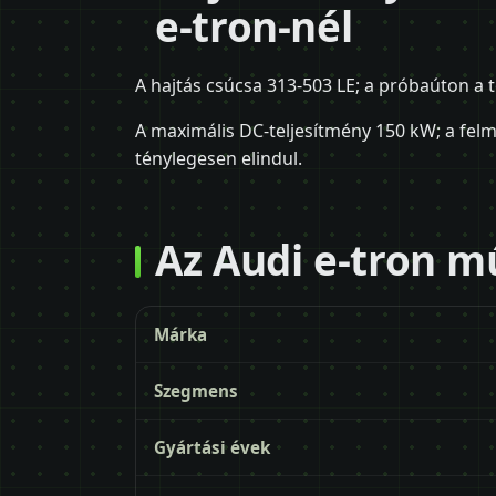
e-tron-nél
A hajtás csúcsa 313-503 LE; a próbaúton a 
A maximális DC-teljesítmény 150 kW; a fe
ténylegesen elindul.
Az Audi e-tron m
Márka
Szegmens
Gyártási évek