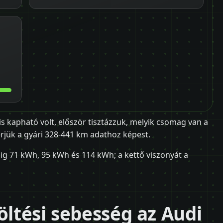
is kapható volt, először tisztázzuk, melyik csomag van a
rjük a gyári 328-441 km adathoz képest.
ig 71 kWh, 95 kWh és 114 kWh; a kettő viszonyát a
öltési sebesség az Audi