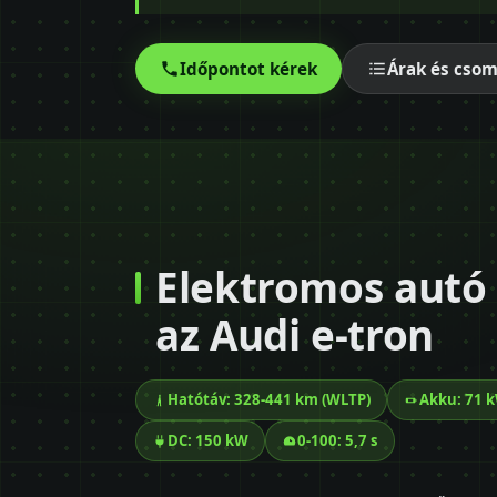
Időpontot kérek
Árak és cso
Elektromos autó v
az Audi e-tron
Hatótáv: 328-441 km (WLTP)
Akku: 71 
DC: 150 kW
0-100: 5,7 s