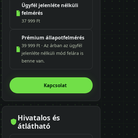
Ügyfél jelenléte nélküli
felmérés
37 999 Ft
Prémium állapotfelmérés
39 999 Ft · Az árban az ügyfél
jelenléte nélküli mód felára is
benne van.
Kapcsolat
Hivatalos és
átlátható