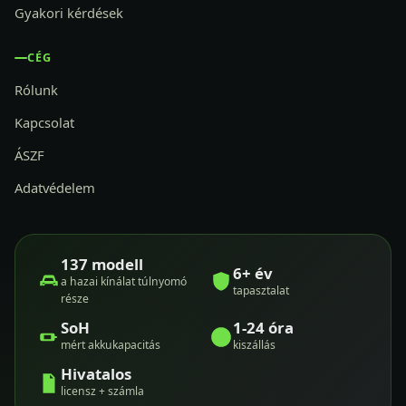
Gyakori kérdések
CÉG
Rólunk
Kapcsolat
ÁSZF
Adatvédelem
137 modell
6+ év
a hazai kínálat túlnyomó
tapasztalat
része
SoH
1-24 óra
mért akkukapacitás
kiszállás
Hivatalos
licensz + számla