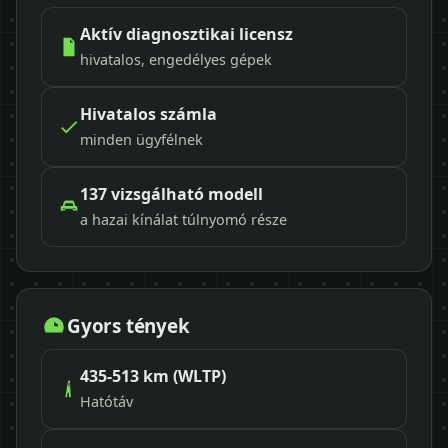
Aktív diagnosztikai licensz
hivatalos, engedélyes gépek
Hivatalos számla
minden ügyfélnek
137 vizsgálható modell
a hazai kínálat túlnyomó része
Gyors tények
435-513 km (WLTP)
Hatótáv