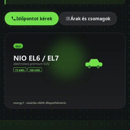
Időpontot kérek
+36 30 680 7511
Időpontot kérek
Árak és csomagok