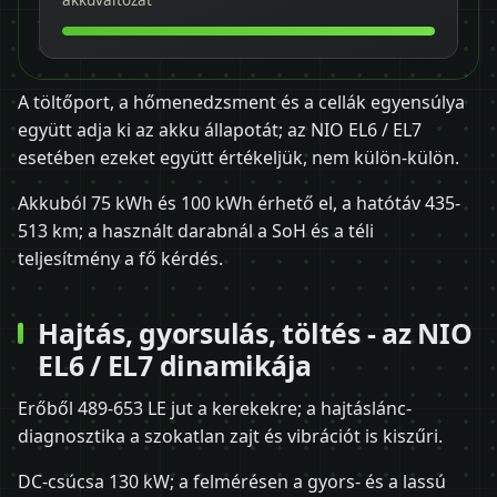
A töltőport, a hőmenedzsment és a cellák egyensúlya
együtt adja ki az akku állapotát; az NIO EL6 / EL7
esetében ezeket együtt értékeljük, nem külön-külön.
Akkuból 75 kWh és 100 kWh érhető el, a hatótáv 435-
513 km; a használt darabnál a SoH és a téli
teljesítmény a fő kérdés.
Hajtás, gyorsulás, töltés - az NIO
EL6 / EL7 dinamikája
Erőből 489-653 LE jut a kerekekre; a hajtáslánc-
diagnosztika a szokatlan zajt és vibrációt is kiszűri.
DC-csúcsa 130 kW; a felmérésen a gyors- és a lassú