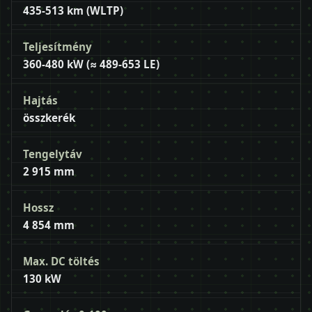
435-513 km (WLTP)
Teljesítmény
360-480 kW (≈ 489-653 LE)
Hajtás
összkerék
Tengelytáv
2 915 mm
Hossz
4 854 mm
Max. DC töltés
130 kW