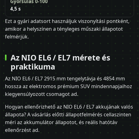
Gyorsulás 0-100
4,5 s
Ezt a gyári adatsort használjuk viszonyítási pontként,
amikor a helyszínen a tényleges műszaki állapotot
felmérjük.
Az NIO EL6 / EL7 mérete és
praktikuma
Az NIO EL6 / EL7 2915 mm tengelytávja és 4854 mm
hossza az elektromos prémium SUV mindennapjaihoz
kiegyensúlyozott csomagot ad.
Hogyan ellenőrizhető az NIO EL6 / EL7 akkujának valós
állapota? A vásárlás előtti állapotfelmérés cellaszinten
méri az akkumulátor állapotot, és reális hatótáv
ellenőrzést ad.