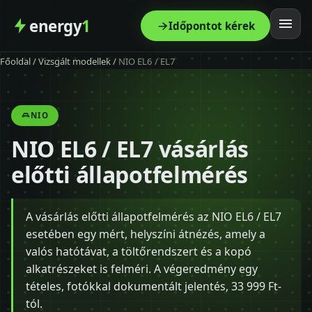
energy
1
Időpontot kérek
Főoldal
/
Vizsgált modellek
/
NIO EL6 / EL7
Főoldal
Szolgáltatás
NIO
NIO EL6 / EL7 vásárlás
Árak
előtti állapotfelmérés
Modellek
A vásárlás előtti állapotfelmérés az NIO EL6 / EL7
Kapcsolat
esetében egy mért, helyszíni átnézés, amely a
valós hatótávat, a töltőrendszert és a kopó
Blog
alkatrészeket is felméri. A végeredmény egy
tételes, fotókkal dokumentált jelentés, 33 999 Ft-
tól.