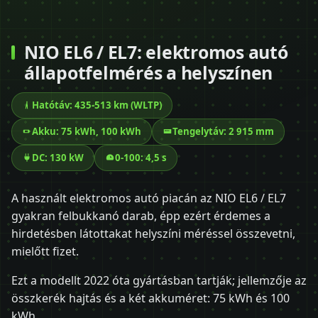
NIO EL6 / EL7: elektromos autó
állapotfelmérés a helyszínen
Hatótáv: 435-513 km (WLTP)
Akku: 75 kWh, 100 kWh
Tengelytáv: 2 915 mm
DC: 130 kW
0-100: 4,5 s
A használt elektromos autó piacán az NIO EL6 / EL7
gyakran felbukkanó darab, épp ezért érdemes a
hirdetésben látottakat helyszíni méréssel összevetni,
mielőtt fizet.
Ezt a modellt 2022 óta gyártásban tartják; jellemzője az
összkerék hajtás és a két akkuméret: 75 kWh és 100
kWh.