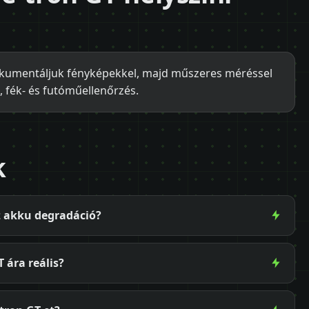
dokumentáljuk fényképekkel, majd műszeres méréssel
, fék- és futóműellenőrzés.
k
z akku degradáció?
 ára reális?