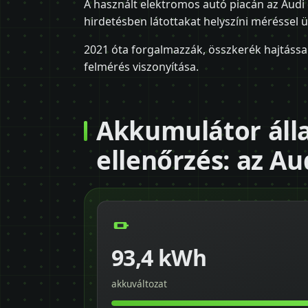
A használt elektromos autó piacán az Audi
hirdetésben látottakat helyszíni méréssel üt
2021 óta forgalmazzák, összkerék hajtással
felmérés viszonyítása.
Akkumulátor álla
ellenőrzés: az Au
93,4 kWh
akkuváltozat