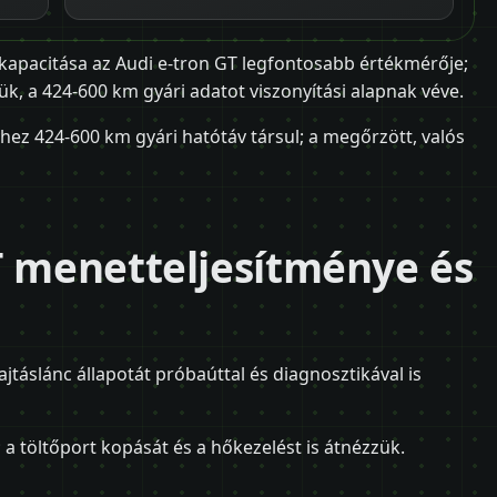
kapacitása az Audi e-tron GT legfontosabb értékmérője;
ük, a 424-600 km gyári adatot viszonyítási alapnak véve.
ez 424-600 km gyári hatótáv társul; a megőrzött, valós
T menetteljesítménye és
ajtáslánc állapotát próbaúttal és diagnosztikával is
 a töltőport kopását és a hőkezelést is átnézzük.