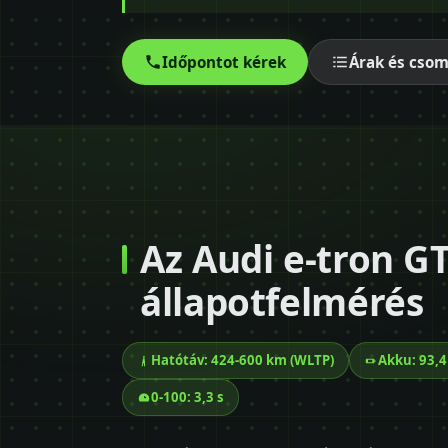
Időpontot kérek
Árak és cso
Az Audi e-tron GT
állapotfelmérés
Hatótáv: 424-600 km (WLTP)
Akku: 93,
0-100: 3,3 s