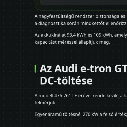
A nagyfeszültségű rendszer biztonsága és 
a diagnosztika során mindkettőt ellenőrizz
Az akkukínálat 93,4 kWh és 105 kWh, amelyh
kapacitást méréssel állapítjuk meg.
Az Audi e-tron G
DC-töltése
A modell 476-761 LE erővel rendelkezik; a h
felmérjük.
Egyenáramú töltésnél 270 kW a felső érték;