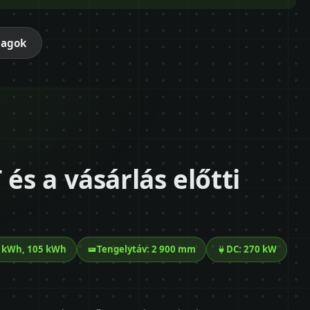
magok
 és a vásárlás előtti
4 kWh, 105 kWh
Tengelytáv: 2 900 mm
DC: 270 kW