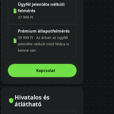
Ügyfél jelenléte nélküli
felmérés
37 999 Ft
Prémium állapotfelmérés
39 999 Ft · Az árban az ügyfél
jelenléte nélküli mód felára is
benne van.
Kapcsolat
Hivatalos és
átlátható