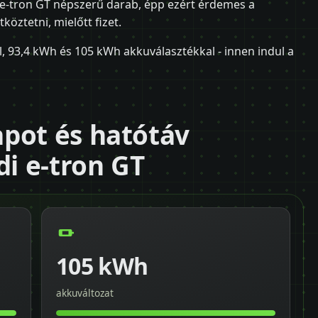
 e-tron GT népszerű darab, épp ezért érdemes a
köztetni, mielőtt fizet.
, 93,4 kWh és 105 kWh akkuválasztékkal - innen indul a
pot és hatótáv
di e-tron GT
105 kWh
akkuváltozat