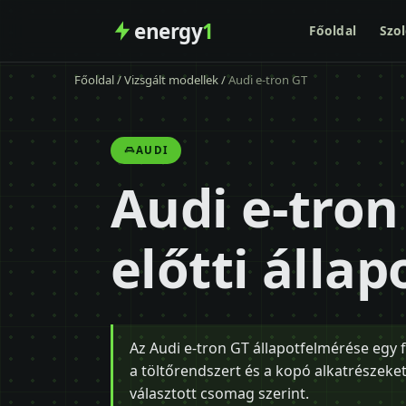
energy
1
Főoldal
Szol
Főoldal
/
Vizsgált modellek
/
Audi e-tron GT
AUDI
Audi e-tron
előtti álla
Az Audi e-tron GT állapotfelmérése egy fü
a töltőrendszert és a kopó alkatrészeket i
választott csomag szerint.