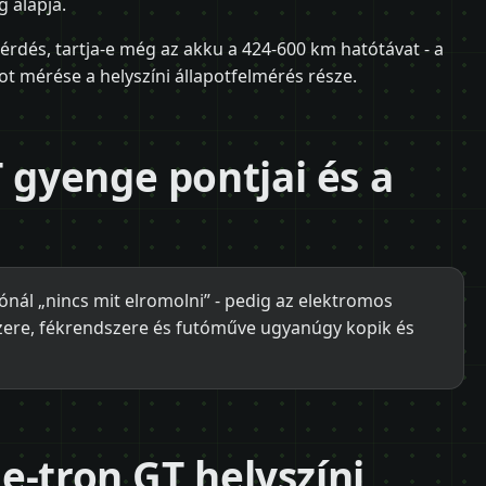
 alapja.
érdés, tartja-e még az akku a 424-600 km hatótávat - a
ot mérése a helyszíni állapotfelmérés része.
T gyenge pontjai és a
ónál „nincs mit elromolni” - pedig az elektromos
zere, fékrendszere és futóműve ugyanúgy kopik és
 e-tron GT helyszíni