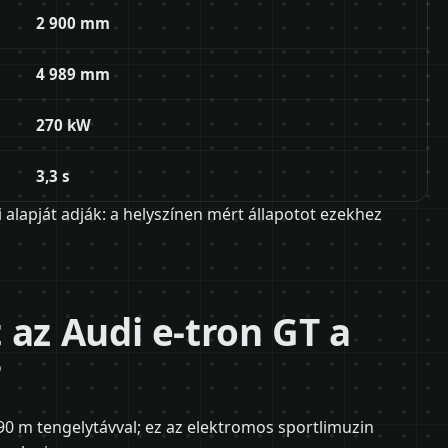
2 900 mm
4 989 mm
270 kW
3,3 s
i alapját adják: a helyszínen mért állapotot ezekhez
 az Audi e-tron GT a
?
0 m tengelytávval; ez az elektromos sportlimuzin