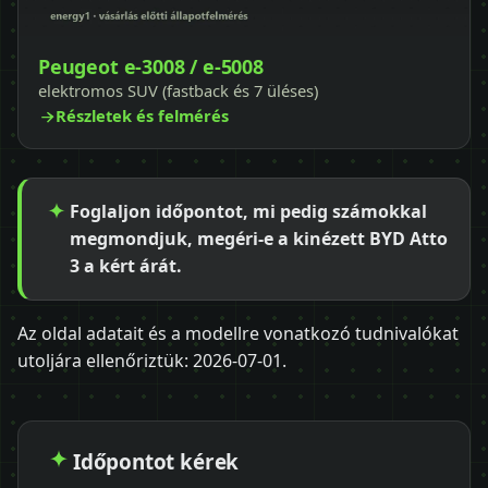
Peugeot e-3008 / e-5008
elektromos SUV (fastback és 7 üléses)
Részletek és felmérés
Foglaljon időpontot, mi pedig számokkal
megmondjuk, megéri-e a kinézett BYD Atto
3 a kért árát.
Az oldal adatait és a modellre vonatkozó tudnivalókat
utoljára ellenőriztük:
2026-07-01
.
Időpontot kérek