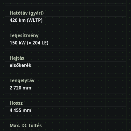
Hatótáv (gyári)
420 km (WLTP)
Teljesítmény
150 kW (≈ 204 LE)
Hajtás
elsőkerék
Tengelytáv
2 720 mm
Hossz
4 455 mm
Max. DC töltés