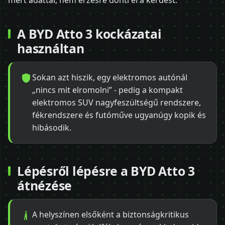
mért adattal, nem érzésre dönti el a kérdést.
A BYD Atto 3 kockázatai
használtan
Sokan azt hiszik, egy elektromos autónál
„nincs mit elromolni” - pedig a kompakt
elektromos SUV nagyfeszültségű rendszere,
fékrendszere és futóműve ugyanúgy kopik és
hibásodik.
Lépésről lépésre a BYD Atto 3
átnézése
A helyszínen elsőként a biztonságkritikus