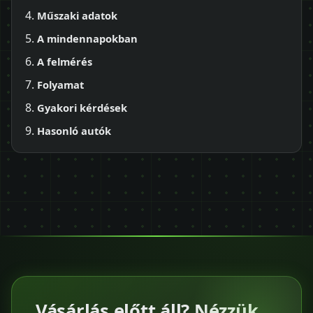
Műszaki adatok
A mindennapokban
A felmérés
Folyamat
Gyakori kérdések
Hasonló autók
Vásárlás előtt áll? Nézzük