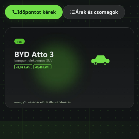
Időpontot kérek
Időpontot kérek
Árak és csomagok
+36 30 680 7511