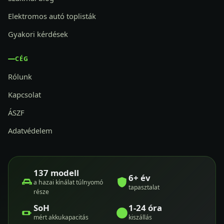
Elektromos autó toplisták
Gyakori kérdések
CÉG
Rólunk
Kapcsolat
ÁSZF
Adatvédelem
137 modell
6+ év
a hazai kínálat túlnyomó
tapasztalat
része
SoH
1-24 óra
mért akkukapacitás
kiszállás