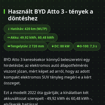
Használt BYD Atto 3 - tények a
döntéshez
Hatótáv: 420 km (WLTP)
Akku: 49,92 kWh, 60,48 kWh
Tengelytáv: 2 720 mm
DC: 88 kW
0-100: 7,3 s
BYD Atto 3 keresésekor könnyű beleszeretni egy
hirdetésbe; az elektromos autó állapotfelmérés
viszont józan, mért képet ad arról, hogy az adott
kompakt elektromos SUV tényleg megéri-e a kért
összeget.
Ezt a modellt 2022 óta gyártják; a kínálatban két
akkuváltozat szerepelt - 49,92 kWh és 60,48 kWh -,
elsőkerék hajtással.