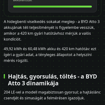
A hidegbenti viselkedés sokakat meglep - a BYD Atto 3
akkujának téli teljesítményét is figyelembe vesszük,
amikor a 420 km gyári hatótávhoz mérjük a valós
kondíciót.
49,92 kWh és 60,48 kWh akku és 420 km hatótáv: ezt
ígéri a gyári adat, a tényleges állapotot a helyszíni
mérés rögzíti.
Hajtás, gyorsulás, töltés - a BYD
Atto 3 dinamikája
204 LE-vel a modell magabiztosan gyorsul; a hajtáslánc
csendjét és simaságát a felmérésen igazoljuk.