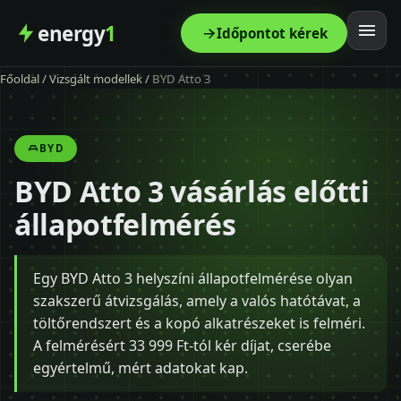
energy
1
Időpontot kérek
Főoldal
/
Vizsgált modellek
/
BYD Atto 3
Főoldal
Szolgáltatás
BYD
BYD Atto 3 vásárlás előtti
Árak
állapotfelmérés
Modellek
Egy BYD Atto 3 helyszíni állapotfelmérése olyan
Kapcsolat
szakszerű átvizsgálás, amely a valós hatótávat, a
töltőrendszert és a kopó alkatrészeket is felméri.
Blog
A felmérésért 33 999 Ft-tól kér díjat, cserébe
egyértelmű, mért adatokat kap.