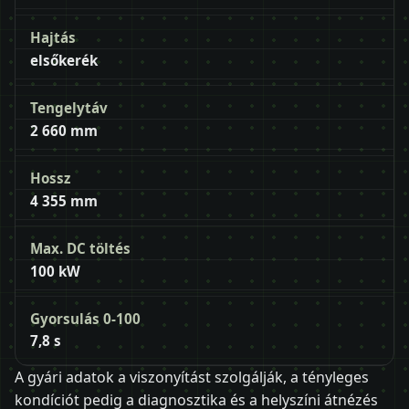
Hajtás
elsőkerék
Tengelytáv
2 660 mm
Hossz
4 355 mm
Max. DC töltés
100 kW
Gyorsulás 0-100
7,8 s
A gyári adatok a viszonyítást szolgálják, a tényleges
kondíciót pedig a diagnosztika és a helyszíni átnézés