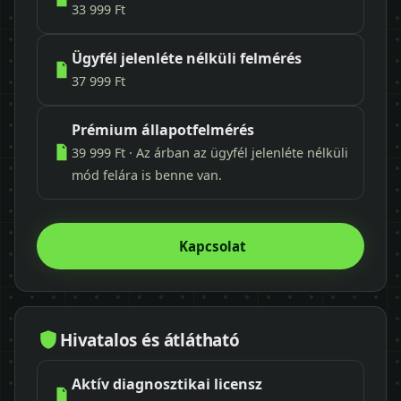
33 999 Ft
Ügyfél jelenléte nélküli felmérés
37 999 Ft
Prémium állapotfelmérés
39 999 Ft · Az árban az ügyfél jelenléte nélküli
mód felára is benne van.
Kapcsolat
Hivatalos és átlátható
Aktív diagnosztikai licensz