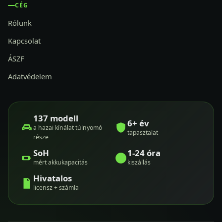
CÉG
Rólunk
Kapcsolat
ÁSZF
Adatvédelem
137 modell
6+ év
a hazai kínálat túlnyomó
tapasztalat
része
SoH
1-24 óra
mért akkukapacitás
kiszállás
Hivatalos
licensz + számla