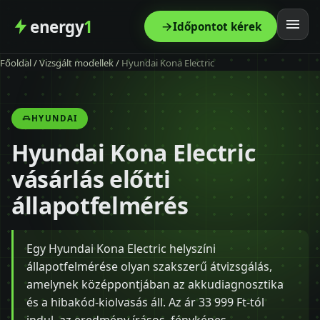
energy
1
Időpontot kérek
Főoldal
/
Vizsgált modellek
/
Hyundai Kona Electric
Főoldal
Szolgáltatás
HYUNDAI
Hyundai Kona Electric
Árak
vásárlás előtti
Modellek
állapotfelmérés
Kapcsolat
Egy Hyundai Kona Electric helyszíni
állapotfelmérése olyan szakszerű átvizsgálás,
Blog
amelynek középpontjában az akkudiagnosztika
és a hibakód-kiolvasás áll. Az ár 33 999 Ft-tól